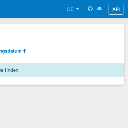
DE
API
ungsdatum
e finden.