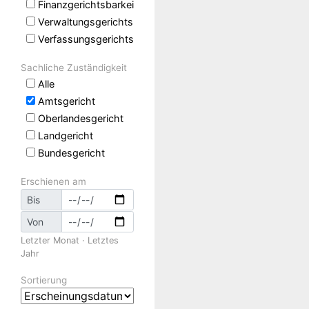
Finanzgerichtsbarkeit
Verwaltungsgerichtsbarkeit
Verfassungsgerichtsbarkeit
Sachliche Zuständigkeit
Alle
Amtsgericht
Oberlandesgericht
Landgericht
Bundesgericht
Erschienen am
Bis
Von
Letzter Monat
·
Letztes
Jahr
Sortierung