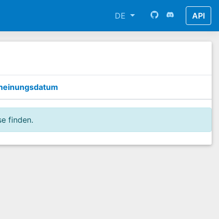
DE
API
heinungsdatum
e finden.