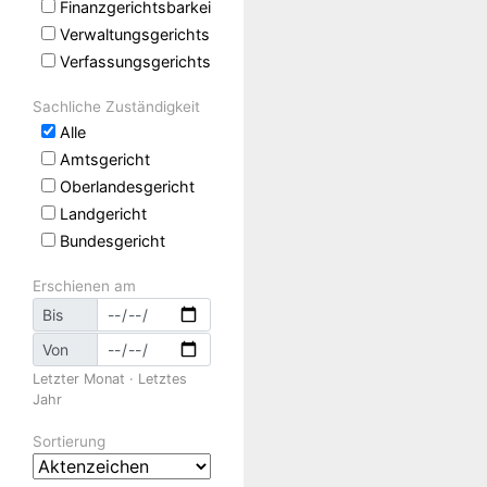
Finanzgerichtsbarkeit
Verwaltungsgerichtsbarkeit
Verfassungsgerichtsbarkeit
Sachliche Zuständigkeit
Alle
Amtsgericht
Oberlandesgericht
Landgericht
Bundesgericht
Erschienen am
Bis
Von
Letzter Monat
·
Letztes
Jahr
Sortierung