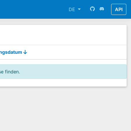
DE
API
ungsdatum
e finden.