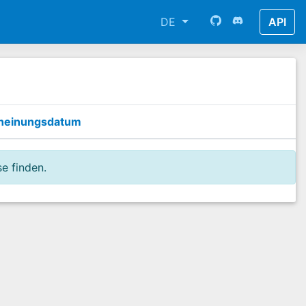
DE
API
heinungsdatum
e finden.