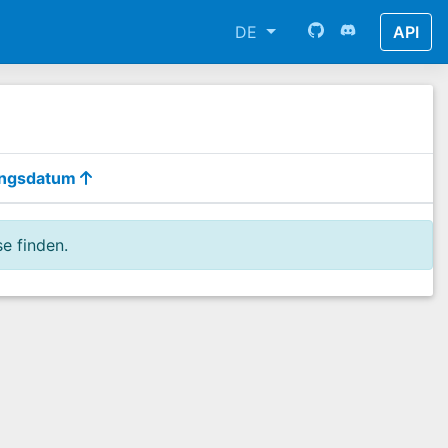
DE
API
ungsdatum
e finden.