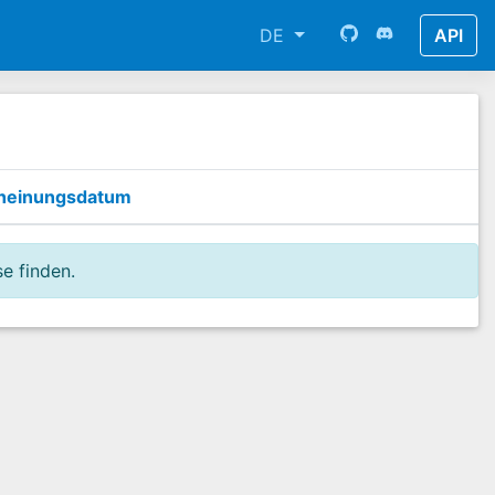
DE
API
heinungsdatum
e finden.