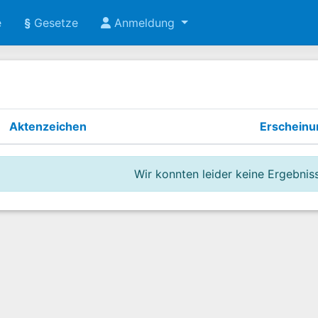
e
§
Gesetze
Anmeldung
Aktenzeichen
Erschein
Wir konnten leider keine Ergebniss
 der Rente (§ 32 Abs. 1 des Bundesentschädigungsgesetzes)