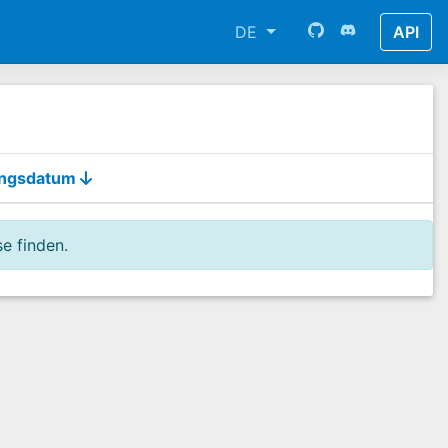
DE
API
ungsdatum
e finden.