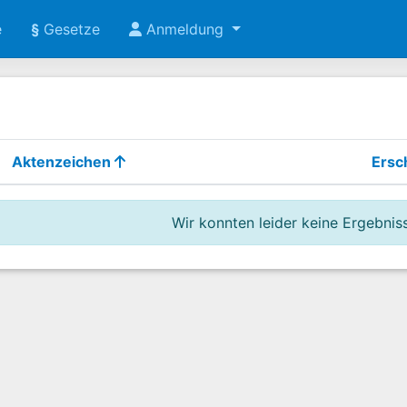
e
§
Gesetze
Anmeldung
Aktenzeichen
Ersc
Wir konnten leider keine Ergebniss
 der Rente (§ 32 Abs. 1 des Bundesentschädigungsgesetzes)