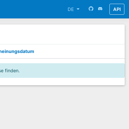
DE
API
heinungsdatum
e finden.