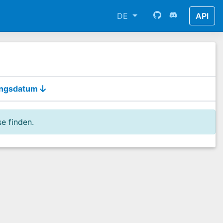
DE
API
ungsdatum
e finden.