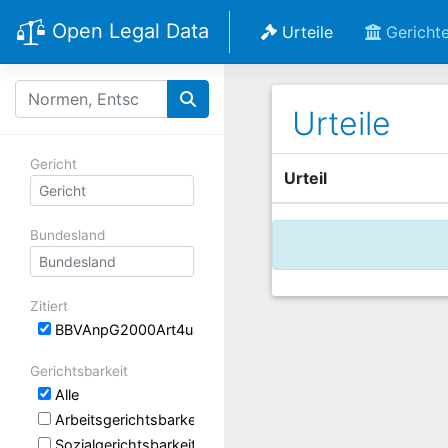
Open Legal Data
Urteile
Gericht
Urteile
Gericht
Urteil
Bundesland
Zitiert
BBVAnpG2000Art4uaBek Anlage 19 (Anlage IV des BBesG
Gerichtsbarkeit
Alle
Arbeitsgerichtsbarkeit
Sozialgerichtsbarkeit