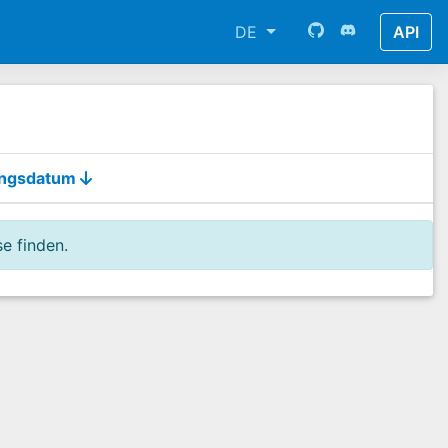
DE
API
ungsdatum
e finden.