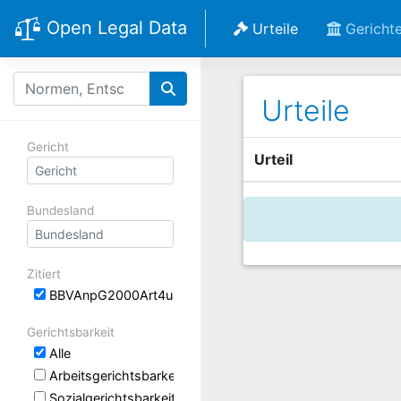
Open Legal Data
Urteile
Gericht
Urteile
Gericht
Urteil
Bundesland
Zitiert
BBVAnpG2000Art4uaBek Anlage 21 (Anlage VIII des BBes
Gerichtsbarkeit
Alle
Arbeitsgerichtsbarkeit
Sozialgerichtsbarkeit