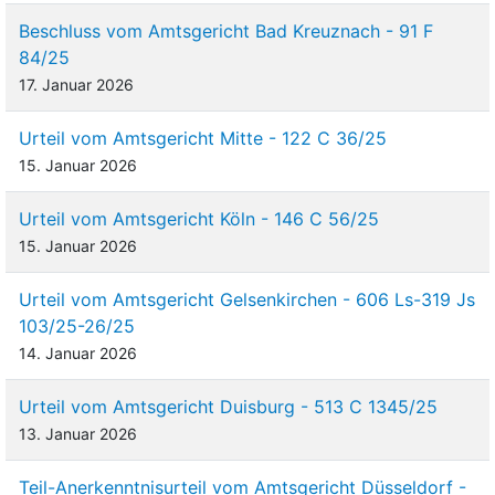
Beschluss vom Amtsgericht Bad Kreuznach - 91 F
84/25
17. Januar 2026
Urteil vom Amtsgericht Mitte - 122 C 36/25
15. Januar 2026
Urteil vom Amtsgericht Köln - 146 C 56/25
15. Januar 2026
Urteil vom Amtsgericht Gelsenkirchen - 606 Ls-319 Js
103/25-26/25
14. Januar 2026
Urteil vom Amtsgericht Duisburg - 513 C 1345/25
13. Januar 2026
Teil-Anerkenntnisurteil vom Amtsgericht Düsseldorf -