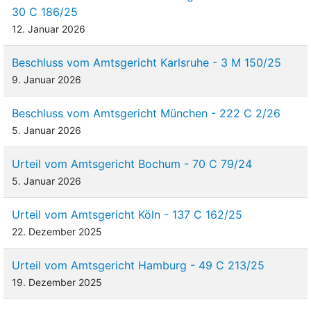
30 C 186/25
12. Januar 2026
Beschluss vom Amtsgericht Karlsruhe - 3 M 150/25
9. Januar 2026
Beschluss vom Amtsgericht München - 222 C 2/26
5. Januar 2026
Urteil vom Amtsgericht Bochum - 70 C 79/24
5. Januar 2026
Urteil vom Amtsgericht Köln - 137 C 162/25
22. Dezember 2025
Urteil vom Amtsgericht Hamburg - 49 C 213/25
19. Dezember 2025