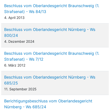
Beschluss vom Oberlandesgericht Braunschweig (1.
Strafsenat) - Ws 84/13
4. April 2013
Beschluss vom Oberlandesgericht Nürnberg - Ws
800/24
4. Dezember 2024
Beschluss vom Oberlandesgericht Braunschweig (1.
Strafsenat) - Ws 7/12
6. März 2012
Beschluss vom Oberlandesgericht Nürnberg - Ws
685/25
11. September 2025
Berichtigungsbeschluss vom Oberlandesgericht
Nürnberg - Ws 685/24