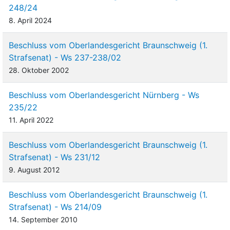
248/24
8. April 2024
Beschluss vom Oberlandesgericht Braunschweig (1.
Strafsenat) - Ws 237-238/02
28. Oktober 2002
Beschluss vom Oberlandesgericht Nürnberg - Ws
235/22
11. April 2022
Beschluss vom Oberlandesgericht Braunschweig (1.
Strafsenat) - Ws 231/12
9. August 2012
Beschluss vom Oberlandesgericht Braunschweig (1.
Strafsenat) - Ws 214/09
14. September 2010