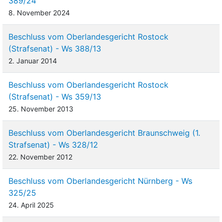
389/24
8. November 2024
Beschluss vom Oberlandesgericht Rostock
(Strafsenat) - Ws 388/13
2. Januar 2014
Beschluss vom Oberlandesgericht Rostock
(Strafsenat) - Ws 359/13
25. November 2013
Beschluss vom Oberlandesgericht Braunschweig (1.
Strafsenat) - Ws 328/12
22. November 2012
Beschluss vom Oberlandesgericht Nürnberg - Ws
325/25
24. April 2025