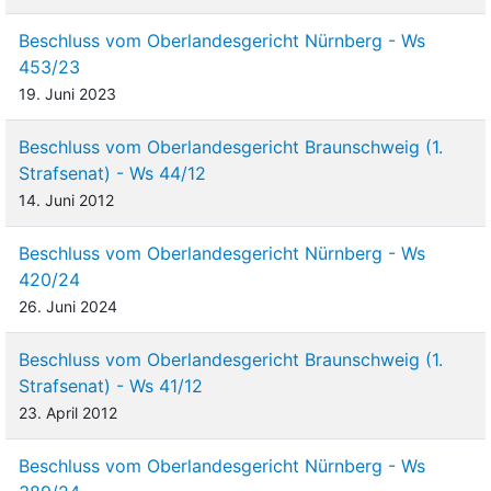
Beschluss vom Oberlandesgericht Nürnberg - Ws
453/23
19. Juni 2023
Beschluss vom Oberlandesgericht Braunschweig (1.
Strafsenat) - Ws 44/12
14. Juni 2012
Beschluss vom Oberlandesgericht Nürnberg - Ws
420/24
26. Juni 2024
Beschluss vom Oberlandesgericht Braunschweig (1.
Strafsenat) - Ws 41/12
23. April 2012
Beschluss vom Oberlandesgericht Nürnberg - Ws