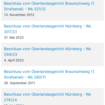
Beschluss vom Oberlandesgericht Braunschweig (1.
Strafsenat) - Ws 321/12
13. November 2012
Beschluss vom Oberlandesgericht Nürnberg - Ws
307/23
31. Mai 2023
Beschluss vom Oberlandesgericht Nürnberg - Ws
294/23
4. April 2023
Beschluss vom Oberlandesgericht Braunschweig (1.
Strafsenat) - Ws 280/11
26. September 2011
Beschluss vom Oberlandesgericht Nürnberg - Ws
276/24