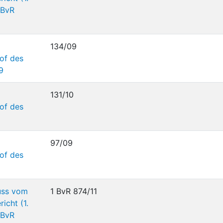
 BvR
134/09
of des
9
131/10
of des
0
97/09
of des
uss vom
1 BvR 874/11
icht (1.
 BvR