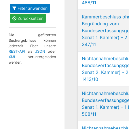
488/11
Filter anwenden
Kammerbeschluss oh
Zurücksetzen
Begründung vom
Bundesverfassungsger
Die gefilterten
Senat 1. Kammer) - 2
Suchergebnisse können
347/11
jederzeit über unsere
REST-API
als
JSON
oder
XML
heruntergeladen
Nichtannahmebeschl
werden.
Bundesverfassungsger
Senat 2. Kammer) - 2
1413/10
Nichtannahmebeschl
Bundesverfassungsger
Senat 1. Kammer) - 1
508/11
Nichtannahmebeschl