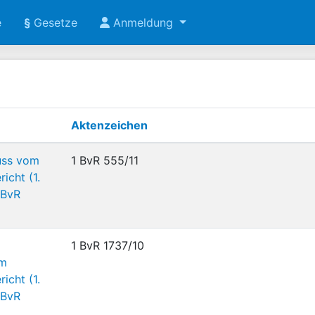
e
§
Gesetze
Anmeldung
Aktenzeichen
uss vom
1 BvR 555/11
icht (1.
 BvR
1 BvR 1737/10
om
icht (1.
 BvR