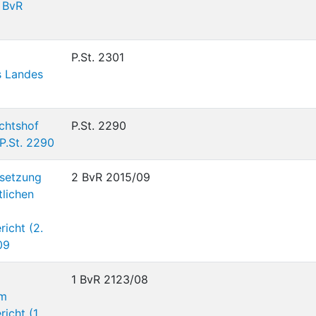
 BvR
P.St. 2301
s Landes
ichtshof
P.St. 2290
P.St. 2290
setzung
2 BvR 2015/09
tlichen
icht (2.
09
1 BvR 2123/08
om
icht (1.