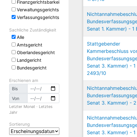
Finanzgerichtsbarkeit
Verwaltungsgerichtsbarkeit
Nichtannahmebeschl
Verfassungsgerichtsbarkeit
Bundesverfassungsger
Senat 1. Kammer) - 1 
Sachliche Zuständigkeit
Alle
Stattgebender
Amtsgericht
Kammerbeschluss v
Oberlandesgericht
Bundesverfassungsger
Landgericht
Senat 3. Kammer) - 1
Bundesgericht
2493/10
Erschienen am
Nichtannahmebeschl
Bis
Bundesverfassungsger
Von
Senat 3. Kammer) - 2
Letzter Monat
·
Letztes
Jahr
Nichtannahmebeschl
Sortierung
Bundesverfassungsger
Senat 3. Kammer) - 1