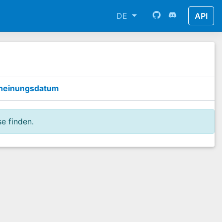
DE
API
heinungsdatum
e finden.