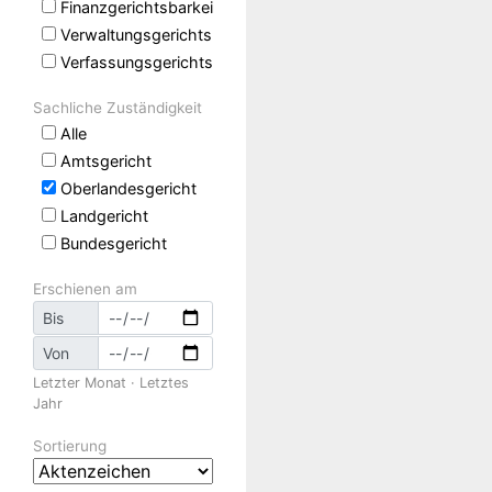
Finanzgerichtsbarkeit
Verwaltungsgerichtsbarkeit
Verfassungsgerichtsbarkeit
Sachliche Zuständigkeit
Alle
Amtsgericht
Oberlandesgericht
Landgericht
Bundesgericht
Erschienen am
Bis
Von
Letzter Monat
·
Letztes
Jahr
Sortierung