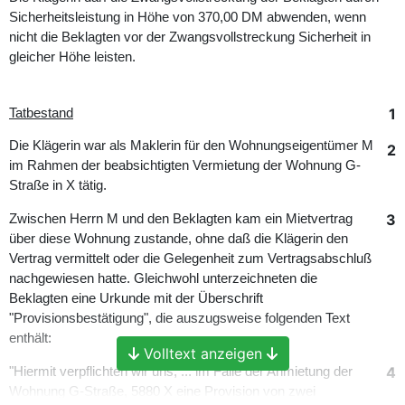
Sicherheitsleistung in Höhe von 370,00 DM abwenden, wenn
nicht die Beklagten vor der Zwangsvollstreckung Sicherheit in
gleicher Höhe leisten.
1
Tatbestand
Die Klägerin war als Maklerin für den Wohnungseigentümer M
2
im Rahmen der beabsichtigten Vermietung der Wohnung G-
Straße in X tätig.
3
Zwischen Herrn M und den Beklagten kam ein Mietvertrag
über diese Wohnung zustande, ohne daß die Klägerin den
Vertrag vermittelt oder die Gelegenheit zum Vertragsabschluß
nachgewiesen hatte. Gleichwohl unterzeichneten die
Beklagten eine Urkunde mit der Überschrift
"Provisionsbestätigung", die auszugsweise folgenden Text
enthält:
Volltext anzeigen
4
"Hiermit verpflichten wir uns, ... im Falle der Anmietung der
Wohnung G-Straße, 5880 X eine Provision von zwei