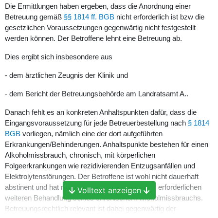
Die Ermittlungen haben ergeben, dass die Anordnung einer
Betreuung gemäß
§§ 1814 ff. BGB
nicht erforderlich ist bzw die
gesetzlichen Voraussetzungen gegenwärtig nicht festgestellt
werden können. Der Betroffene lehnt eine Betreuung ab.
Dies ergibt sich insbesondere aus
- dem ärztlichen Zeugnis der Klinik und
- dem Bericht der Betreuungsbehörde am Landratsamt A..
Danach fehlt es an konkreten Anhaltspunkten dafür, dass die
Eingangsvoraussetzung für jede Betreuerbestellung nach
§ 1814
BGB
vorliegen, nämlich eine der dort aufgeführten
Erkrankungen/Behinderungen. Anhaltspunkte bestehen für einen
Alkoholmissbrauch, chronisch, mit körperlichen
Folgeerkrankungen wie rezidivierenden Entzugsanfällen und
Elektrolytenstörungen. Der Betroffene ist wohl nicht dauerhaft
abstinent und hat nicht den konkreten Willen zur erforderlichen
Volltext anzeigen
weiteren Behandlung seines chronischen Alkoholmissbrauchs.
Betreuungsrechtlich relevant ist dabei gegenwärtig der