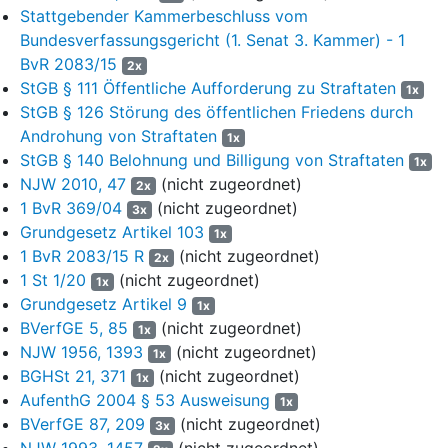
Stattgebender Kammerbeschluss vom
sämtliche in Deutschland lebenden Afghanen mit dem
Bundesverfassungsgericht (1. Senat 3. Kammer) - 1
Verdächtigen eines Tötungsdeliktes gleich und
kriminalisierten sie, um das Ansehen der in Deutschland
BvR 2083/15
2x
lebenden Afghanen herabzusetzen. Gleichzeitig würdigten
StGB § 111 Öffentliche Aufforderung zu Straftaten
1x
Sie die in Deutschland lebenden Afghanen durch die
StGB § 126 Störung des öffentlichen Friedens durch
vorgenommene Gleichstellung mit Tieren herab ("Wir füttern
Androhung von Straftaten
1x
sie durch"). Zudem stellten Sie durch die Verwendung des
StGB § 140 Belohnung und Billigung von Straftaten
1x
Wortes "Pack" die in Deutschland lebenden Afghanen aus
NJW 2010, 47
(nicht zugeordnet)
2x
verwerflichen Gründen heraus als unwürdig und
1 BvR 369/04
(nicht zugeordnet)
3x
verachtenswert dar. Mit der pauschalen Bewertung aller in
Grundgesetz Artikel 103
1x
Deutschland lebenden Afghanen und dem ihnen unterstellten
1 BvR 2083/15 R
(nicht zugeordnet)
2x
Undank bestritten Sie bewusst und gewollt das Recht der in
1 St 1/20
(nicht zugeordnet)
Deutschland lebenden Afghanen, als gleichwertige
1x
Grundgesetz Artikel 9
Persönlichkeiten in der staatlichen Gemeinschaft zu leben
1x
und heizten mit Ihrem Beitrag das psychische Klima gegen
BVerfGE 5, 85
(nicht zugeordnet)
1x
in Deutschland lebende Migranten an.
NJW 1956, 1393
(nicht zugeordnet)
1x
BGHSt 21, 371
(nicht zugeordnet)
1x
6
Mit Verfügung vom 22. Oktober 2024 wies das Amtsgericht
AufenthG 2004 § 53 Ausweisung
1x
die Staatsanwaltschaft C darauf hin, dass eine Strafbarkeit
BVerfGE 87, 209
(nicht zugeordnet)
3x
auch der Äußerung "wir füttern sie durch" nicht in Betracht
NJW 1993, 1457
(nicht zugeordnet)