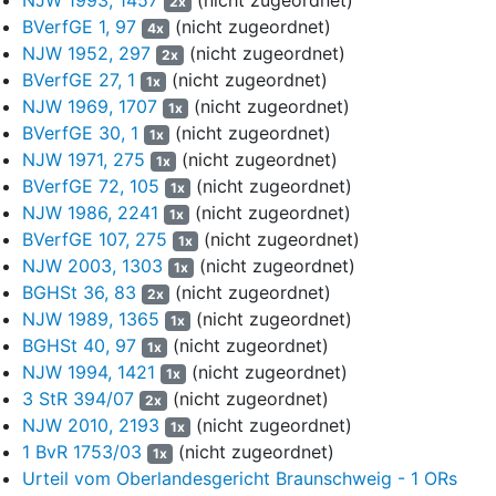
2x
komme, weil eine nicht strafbare Auslegung dieses Begriffs ohne
BVerfGE 1, 97
(nicht zugeordnet)
weiteres denkbar sei. Eine Gleichsetzung mit Tieren (die allein
4x
NJW 1952, 297
(nicht zugeordnet)
gefüttert würden) liege fern, da auch Kleinkinder und Babys von
2x
ihren Eltern nach allgemeinen Sprachgebrauch gefüttert würden.
BVerfGE 27, 1
(nicht zugeordnet)
1x
NJW 1969, 1707
(nicht zugeordnet)
1x
7
Die Staatsanwaltschaft C nahm daraufhin den
BVerfGE 30, 1
(nicht zugeordnet)
1x
Strafbefehlsantrag um diese Passage zurück und beantragte
NJW 1971, 275
(nicht zugeordnet)
1x
mit Verfügung vom 25. Oktober 2024 den Erlass des geänderten
BVerfGE 72, 105
(nicht zugeordnet)
1x
Strafbefehls mit folgendem Inhalt:
NJW 1986, 2241
(nicht zugeordnet)
1x
8
Am 15.06.2024 um 16:42 Uhr posteten Sie in
BVerfGE 107, 275
(nicht zugeordnet)
1x
Zusammenhang mit einem Tötungsdelikt in Wolmirstedt von
NJW 2003, 1303
(nicht zugeordnet)
1x
Ihrem X-Konto "[A]" aus den Tweet "Gut, dass die Polizisten
BGHSt 36, 83
(nicht zugeordnet)
2x
diesen feigen, hinterlistigen Afghanen erschossen hat. Wir
NJW 1989, 1365
(nicht zugeordnet)
1x
füttern sie durch und dann ermorden sie unschuldige
BGHSt 40, 97
(nicht zugeordnet)
1x
Menschen. Dieses Pack muss raus aus Deutschland."
NJW 1994, 1421
(nicht zugeordnet)
1x
Dazu war eine Presseberichterstattung mit Bild angefügt, die
3 StR 394/07
(nicht zugeordnet)
2x
lautet "/n Wolmirstedt bei Magdeburg, Messer-Attacke bei
NJW 2010, 2193
(nicht zugeordnet)
1x
EM-Party! Ein Fußball-Fan tot, zwei Menschen schwer
1 BvR 1753/03
(nicht zugeordnet)
verletzt ++ Polizei erschießt Angreifer" und die ein Bild des
1x
Urteil vom Oberlandesgericht Braunschweig - 1 ORs
Polizeieinsatzes in Wolmirstedt zeigte.