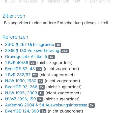
2
Der Angeklagte ist strafrechtlich nicht in Erscheinung
getreten.
Zitiert von
II.
Bislang zitiert keine andere Entscheidung dieses Urteil.
3
Die Staatsanwaltschaft C beantragte am 15. Oktober 2024
den Erlass eines Strafbefehls mit folgendem Inhalt:
Referenzen
4
Am 15.06.2024 um 16:42 Uhr posteten Sie in
StPO § 267 Urteilsgründe
1x
Zusammenhang mit einem Tötungsdelikt in Wolmirstedt von
StGB § 130 Volksverhetzung
25x
Ihrem X-Konto "[A]" aus den Tweet "Gut, dass die Polizisten
Grundgesetz Artikel 5
4x
diesen feigen, hinterlistigen Afghanen erschossen hat. Wir
1 BvR 40/86
(nicht zugeordnet)
2x
füttern sie durch und dann ermorden sie unschuldige
BVerfGE 82, 43
(nicht zugeordnet)
Menschen. Dieses Pack muss raus aus Deutschland."
3x
1 BvR 232/97
(nicht zugeordnet)
Dazu war eine Presseberichterstattung mit Bild angefügt, die
2x
lautet /n Wolmirstedt bei Magdeburg, Messer-Attacke bei
NJW 1990, 1980
(nicht zugeordnet)
1x
EM-Party! Ein Fußball-Fan tot, zwei Menschen schwer
BVerfGE 93, 266
(nicht zugeordnet)
2x
verletzt ++ Polizei erschießt Angreifer" und die ein Bild des
NJW 1995, 3303
(nicht zugeordnet)
1x
Polizeieinsatzes in Wolmirstedt zeigte.
NVwZ 1996, 159
(nicht zugeordnet)
1x
AufenthG 2004 § 54 Ausweisungsinteresse
3x
5
Dabei setzten Sie wider besseren Wissens aus politischer
BVerfGE 124, 300
(nicht zugeordnet)
8x
Effekthascherei über die Verbreitung auf der Plattform X