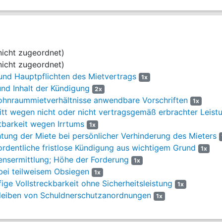
 ab dem 21.09.2003 möglich, die Wohnung neu zu vermieten.
e Klägerin den Beklagten auf, 448,00 € für die Zeit vom
hlen. Dabei berücksichtigte sie einen Preisnachlaß in Höhe
icht zugeordnet)
icht zugeordnet)
ie Klägerin den Beklagten nochmal zur Zahlung auf, diesmal unter Fr
und Hauptpflichten des Mietvertrags
1x
s Beklagten verweigerten am 06.11.2003 jegliche Zahlung unter Hinwe
nd Inhalt der Kündigung
2x
g nicht um eine Ferienwohnung handele.
hnraummietverhältnisse anwendbare Vorschriften
1x
tt wegen nicht oder nicht vertragsgemäß erbrachter Leist
er Beklagte sei lediglich unter Hinweis darauf, die Wohnung
tbarkeit wegen Irrtums
1x
abgereist.
tung der Miete bei persönlicher Verhinderung des Mieters
rdentliche fristlose Kündigung aus wichtigem Grund
1x
ung sei nicht mangelhaft. Sie vertritt die Auffassung, der Beklagte 
nsermittlung; Höhe der Forderung
sene Wohneinheit anmieten zu wollen, wenn es ihm darauf angeko
1x
bei teilweisem Obsiegen
1x
ige Vollstreckbarkeit ohne Sicherheitsleistung
1x
leiben von Schuldnerschutzanordnungen
1x
eilen, an sie 448,00
€
nebst
5 %
Zinsen über dem
11.11.2003 zu zahlen.