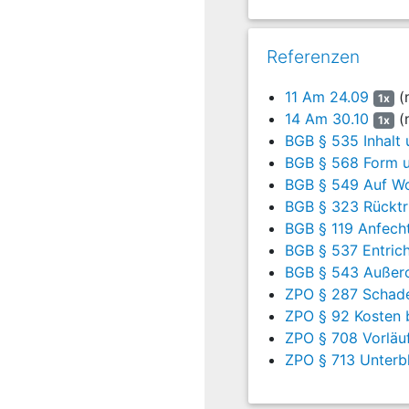
Der Klägerin war es erst
Am 24.09.2003 forderte di
Referenzen
07.09. - 20.09.2003 zu za
11 Am 24.09
(n
1x
von 20 %.
14 Am 30.10
(n
1x
Am 30.10.2003 forderte d
BGB § 535 Inhalt 
Prozeßbevollmächtigten de
BGB § 568 Form u
abgeschlossenen Wohnun
BGB § 549 Auf Wo
BGB § 323 Rücktri
Die Klägerin behauptet, d
BGB § 119 Anfech
würde ihm nicht gefallen, 
BGB § 537 Entrich
BGB § 543 Außero
Sie meint, die Ferienwohn
ZPO § 287 Schade
müssen, eine abgeschlos
ZPO § 92 Kosten 
Die Klägerin beantragt,
ZPO § 708 Vorläuf
ZPO § 713 Unterb
den Beklagten zu verurt
Basiszinssatz seit dem 