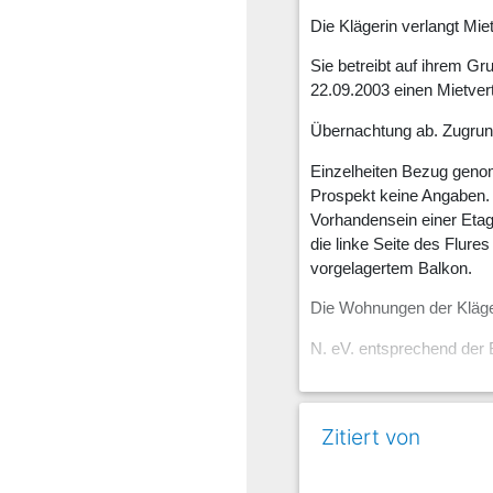
Die Klägerin verlangt Mie
Sie betreibt auf ihrem Gr
22.09.2003 einen Mietver
Übernachtung ab. Zugrunde
Einzelheiten Bezug genom
Prospekt keine Angaben. 
Vorhandensein einer Etag
die linke Seite des Flure
vorgelagertem Balkon.
Die Wohnungen der Kläge
N. eV. entsprechend der
Der Beklagte kam mit sei
06.09.2003 an und verbrac
Zitiert von
€.