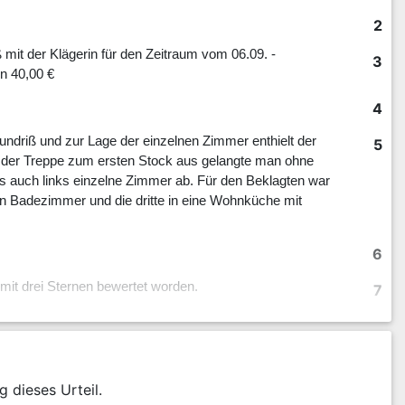
2
ß mit der Klägerin für den Zeitraum vom 06.09. -
3
n 40,00 €
4
ndriß und zur Lage der einzelnen Zimmer enthielt der
5
n der Treppe zum ersten Stock aus gelangte man ohne
ls auch links einzelne Zimmer ab. Für den Beklagten war
 ein Badezimmer und die dritte in eine Wohnküche mit
6
it drei Sternen bewertet worden.
7
8
 der Beklagte wieder ab. Er zahlte an die Klägerin 40,00
9
g dieses Urteil.