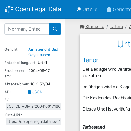
Open Legal Data
Urteile
Gericht
Startseite
Urteile
Ur
Gericht:
Amtsgericht Bad
Oeynhausen
Tenor
Entscheidungsart:
Urteil
Der Beklagte wird verurt
Erschienen
2004-06-17
zu zahlen.
am:
Aktenzeichen:
18 C 52/04
Im übrigen wird die Klag
API:
JSON
Die Kosten des Rechtsstr
ECLI:
Dieses Urteil ist vorläufig
Kurz-URL:
Tatbestand