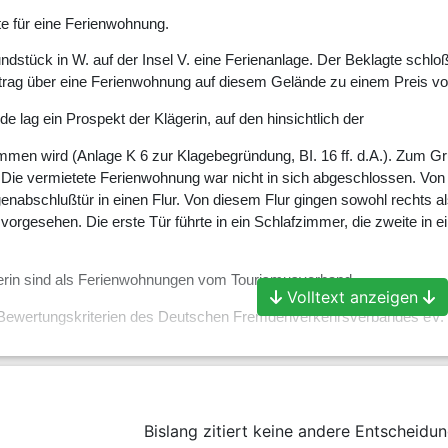
te für eine Ferienwohnung.
undstück in W. auf der Insel V. eine Ferienanlage. Der Beklagte schlo
trag über eine Ferienwohnung auf diesem Gelände zu einem Preis vo
 lag ein Prospekt der Klägerin, auf den hinsichtlich der
men wird (Anlage K 6 zur Klagebegründung, BI. 16 ff. d.A.). Zum Gru
Die vermietete Ferienwohnung war nicht in sich abgeschlossen. Vo
enabschlußtür in einen Flur. Von diesem Flur gingen sowohl rechts a
s vorgesehen. Die erste Tür führte in ein Schlafzimmer, die zweite in
rin sind als Ferienwohnungen vom Tourismusverband
Volltext anzeigen
 Bewertungskriterien des Deutschen Fremdenverkehrsverbandes eV. m
ner Ehefrau und dem Hund nach 7 -stündiger Autofahrt am
hte eine Nacht in den Räumlichkeiten. Am darauffolgenden Tag reiste
Bislang zitiert keine andere Entscheidun