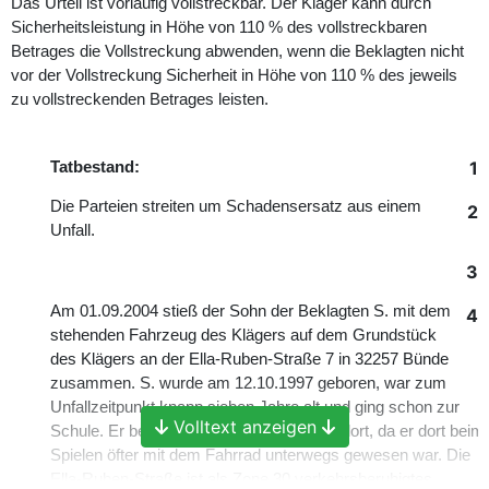
Das Urteil ist vorläufig vollstreckbar. Der Kläger kann durch
Sicherheitsleistung in Höhe von 110 % des vollstreckbaren
Betrages die Vollstreckung abwenden, wenn die Beklagten nicht
vor der Vollstreckung Sicherheit in Höhe von 110 % des jeweils
zu vollstreckenden Betrages leisten.
1
Tatbestand:
Die Parteien streiten um Schadensersatz aus einem
2
Unfall.
3
Am 01.09.2004 stieß der Sohn der Beklagten S. mit dem
4
stehenden Fahrzeug des Klägers auf dem Grundstück
des Klägers an der Ella-Ruben-Straße 7 in 32257 Bünde
zusammen. S. wurde am 12.10.1997 geboren, war zum
Unfallzeitpunkt knapp sieben Jahre alt und ging schon zur
Volltext anzeigen
Schule. Er besaß Ortskenntnis vom Unfallort, da er dort beim
Spielen öfter mit dem Fahrrad unterwegs gewesen war. Die
Ella-Ruben-Straße ist als Zone 30 verkehrsberuhigtes