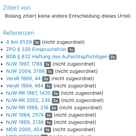
Wohngebiet und endet in einem Wendehammer. Hinsichtlich
Zitiert von
der Unfallörtlichkeit wird auf die von den Beklagten
Bislang zitiert keine andere Entscheidung dieses Urteil.
eingereichte Skizze I (Bl. 72 d.A.) verwiesen.
5
Am Unfalltag fuhr S. mit seinem Kinderfahrrad von aus
Referenzen
Richtung des Wendehammers der Ella-Ruben-Straße
4 Am 01.09
(nicht zugeordnet)
kommend zunächst auf das klägerische Grundstück und dan
1x
unter das dort befindliche Carport, wo er mit dem darunter
ZPO § 339 Einspruchsfrist
1x
parkenden ca. 9 Jahre alten Ford Fiesta des Klägers
BGB § 832 Haftung des Aufsichtspflichtigen
2x
zusammenstieß. Der genaue Unfallverlauf ist dabei zwischen
NJW 1997, 1788
(nicht zugeordnet)
1x
den Parteien umstritten.
NJW 2004, 3786
(nicht zugeordnet)
1x
VersR 1969, 44
(nicht zugeordnet)
2x
6
VersR 1994, 484
(nicht zugeordnet)
1x
Der Kläger verkaufte den Wagen unrepariert kurz nach
7
NJW-RR 1987, 1430
(nicht zugeordnet)
1x
dem Vorfall an den Zeugen K..
NJW-RR 2002, 236
(nicht zugeordnet)
2x
NJW-RR 1988, 216
(nicht zugeordnet)
2x
8
NJW 1984, 2574
(nicht zugeordnet)
1x
Der Kläger ist der Ansicht, dass ihm gegen die Beklagten
9
NJW 1969, 2138
(nicht zugeordnet)
1x
ein Schadensersatzanspruch zustehe, weil diese ihre
MDR 2000, 454
(nicht zugeordnet)
1x
elterliche Aufsichtspflicht verletzt hätten. Er meint, dass eine