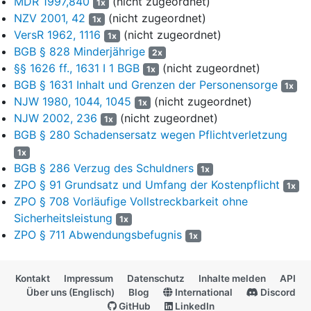
MDR 1997,840
(nicht zugeordnet)
1x
sechs Jahre alten Kind die nötige Einsichtsfähigkeit fehle, um
NZV 2001, 42
(nicht zugeordnet)
1x
allein gewissenhaft und zuverlässig Fahrrad zu fahren, ohne
VersR 1962, 1116
(nicht zugeordnet)
1x
Unfälle zu verursachen.
BGB § 828 Minderjährige
2x
10
Der Kläger behauptet , dass durch den Zusammenstoß
§§ 1626 ff., 1631 I 1 BGB
(nicht zugeordnet)
1x
mit dem Fahrrad eine Beule am Rückwandblech
BGB § 1631 Inhalt und Grenzen der Personensorge
1x
verursacht worden sei. Ferner hätten Nummernschild und
NJW 1980, 1044, 1045
(nicht zugeordnet)
1x
Markenemblem Schäden erlitten. Zur Beseitigung des
NJW 2002, 236
(nicht zugeordnet)
1x
Schadens sei es notwendig, das Rückwandblech und den
BGB § 280 Schadensersatz wegen Pflichtverletzung
Quertreiber, das Außenblech der Rückwandklappe sowie das
1x
Kennzeichen auszuwechseln. Der Wagen habe ohne die
BGB § 286 Verzug des Schuldners
1x
Beschädigung einen Wiederbeschaffungswert von 1.725,00 €
ZPO § 91 Grundsatz und Umfang der Kostenpflicht
1x
gehabt. Der Wagen sei von dem Kläger für einen Restwert vo
ZPO § 708 Vorläufige Vollstreckbarkeit ohne
ca. 600,00 € verkauft worden, sodass bei einer Abrechnung
Sicherheitsleistung
auf Totalschadenbasis ein Schaden in Höhe von 1.145,00 €
1x
inklusive einer Auslagenpauschale von 20,00 € entstanden
ZPO § 711 Abwendungsbefugnis
1x
sei.
11
Kontakt
Impressum
Datenschutz
Inhalte melden
API
Über uns (Englisch)
Blog
International
Discord
In der mündlichen Verhandlung vom 30.06.2005 ist gegen
12
GitHub
LinkedIn