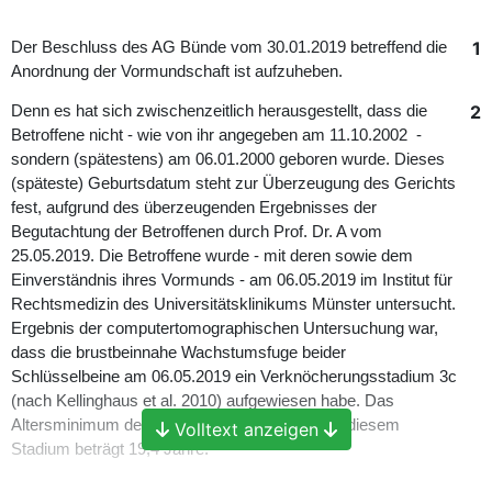
1
Der Beschluss des AG Bünde vom 30.01.2019 betreffend die
Anordnung der Vormundschaft ist aufzuheben.
2
Denn es hat sich zwischenzeitlich herausgestellt, dass die
Betroffene nicht - wie von ihr angegeben am 11.10.2002 -
sondern (spätestens) am 06.01.2000 geboren wurde. Dieses
(späteste) Geburtsdatum steht zur Überzeugung des Gerichts
fest, aufgrund des überzeugenden Ergebnisses der
Begutachtung der Betroffenen durch Prof. Dr. A vom
25.05.2019. Die Betroffene wurde - mit deren sowie dem
Einverständnis ihres Vormunds - am 06.05.2019 im Institut für
Rechtsmedizin des Universitätsklinikums Münster untersucht.
Ergebnis der computertomographischen Untersuchung war,
dass die brustbeinnahe Wachstumsfuge beider
Schlüsselbeine am 06.05.2019 ein Verknöcherungsstadium 3c
(nach Kellinghaus et al. 2010) aufgewiesen habe. Das
Altersminimum des chronologischen Alters bei diesem
Volltext anzeigen
Stadium beträgt 19,4 Jahre.
3
Die Betroffene war also am 06.05.2019 zumindest 19,4 Jahre