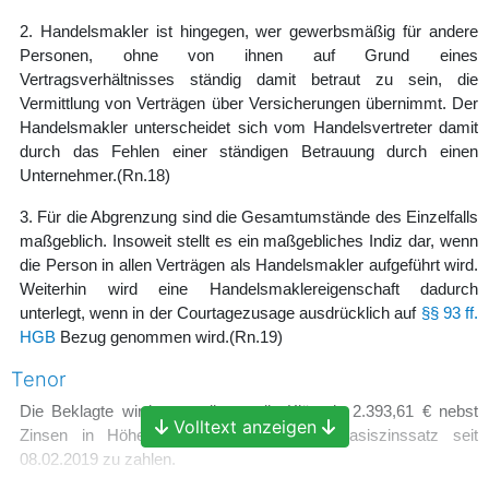
2. Handelsmakler ist hingegen, wer gewerbsmäßig für andere
Personen, ohne von ihnen auf Grund eines
Vertragsverhältnisses ständig damit betraut zu sein, die
Vermittlung von Verträgen über Versicherungen übernimmt. Der
Handelsmakler unterscheidet sich vom Handelsvertreter damit
durch das Fehlen einer ständigen Betrauung durch einen
Unternehmer.
(Rn.18)
3. Für die Abgrenzung sind die Gesamtumstände des Einzelfalls
maßgeblich. Insoweit stellt es ein maßgebliches Indiz dar, wenn
die Person in allen Verträgen als Handelsmakler aufgeführt wird.
Weiterhin wird eine Handelsmaklereigenschaft dadurch
unterlegt, wenn in der Courtagezusage ausdrücklich auf
§§ 93 ff.
HGB
Bezug genommen wird.
(Rn.19)
Tenor
Die Beklagte wird verurteilt, an die Klägerin 2.393,61 € nebst
Volltext anzeigen
Zinsen in Höhe von 5%punkten über Basiszinssatz seit
08.02.2019 zu zahlen.