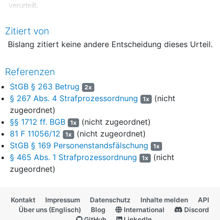
verurteilt.
Der Angeklagte
M. O.
wird wegen Beihilfe zum versuchten
Zitiert von
Betrug in Tateinheit mit Urkundenfälschung und Missbrauch von
Bislang zitiert keine andere Entscheidung dieses Urteil.
Ausweispapieren zu einer
Geldstrafe von 120 Tagessätzen zu je 15,00
Referenzen
Euro
StGB § 263 Betrug
2x
verurteilt.
§ 267 Abs. 4 Strafprozessordnung
(nicht
1x
zugeordnet)
Die Angeklagten haben die Kosten des Verfahrens zu tragen.
§§ 1712 ff. BGB
(nicht zugeordnet)
1x
Bzgl. O. O.: §§ 169, 263 Abs. 1 und 2, 271 Abs. 1 und 4, 281
81 F 11056/12
(nicht zugeordnet)
1x
Abs. 1, 22, 23, 52 StGB
StGB § 169 Personenstandsfälschung
1x
Bzgl. M. O.: §
§ 263 Abs. 1 und 2, 267 Abs. 1 und 2, 281 Abs. 1,
§ 465 Abs. 1 Strafprozessordnung
(nicht
1x
22, 23, 27, 52 StGB
.
zugeordnet)
Gründe
1
(Abgekürzte Fassung gem.
§ 267 Abs. 4
Kontakt
Impressum
Datenschutz
Inhalte melden
API
Strafprozessordnung
)
Über uns (Englisch)
Blog
International
Discord
GitHub
LinkedIn