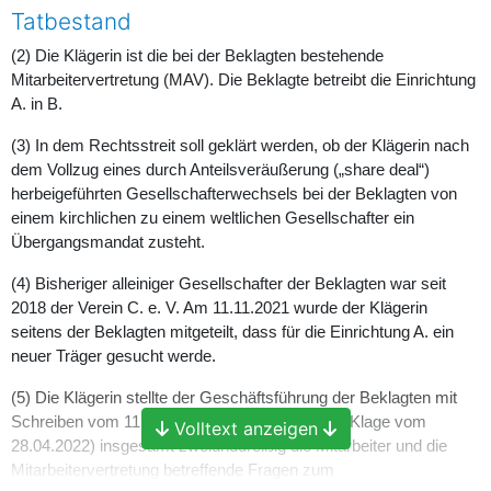
Tatbestand
(2) Die Klägerin ist die bei der Beklagten bestehende
Mitarbeitervertretung (MAV). Die Beklagte betreibt die Einrichtung
A. in B.
(3) In dem Rechtsstreit soll geklärt werden, ob der Klägerin nach
dem Vollzug eines durch Anteilsveräußerung („share deal“)
herbeigeführten Gesellschafterwechsels bei der Beklagten von
einem kirchlichen zu einem weltlichen Gesellschafter ein
Übergangsmandat zusteht.
(4) Bisheriger alleiniger Gesellschafter der Beklagten war seit
2018 der Verein C. e. V. Am 11.11.2021 wurde der Klägerin
seitens der Beklagten mitgeteilt, dass für die Einrichtung A. ein
neuer Träger gesucht werde.
(5) Die Klägerin stellte der Geschäftsführung der Beklagten mit
Schreiben vom 11.01.2022 (vgl. Anlage K 1 zur Klage vom
Volltext anzeigen
28.04.2022) insgesamt zweiunddreißig die Mitarbeiter und die
Mitarbeitervertretung betreffende Fragen zum