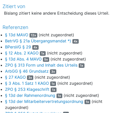
Trägerwechsel/Gesellschafterwechsel.
Zitiert von
(6) Am 06.04.2022 erfolgte die notarielle Beurkundung der
Bislang zitiert keine andere Entscheidung dieses Urteil.
Anteilsveräußerung an die zur ...-Gruppe gehörenden ...-
Krankenhausholding B. GmbH. Am 07.04.2022 wurde eine
Referenzen
Mitarbeiterversammlung zur Information hierüber einberufen.
Informationen zum „share deal“ und zum Gesellschafterwechsel
§ 13d MAVO
(nicht zugeordnet)
12x
sind auch in Rundschreiben des bisherigen Gesellschafters der
BetrVG § 21a Übergangsmandat *)
4x
Beklagten, des Vereins C. e.V., vom 07.04.2022 an
BPersVG § 29
4x
Gesamtmitarbeitervertretung und Wirtschaftsausschuss (vgl.
§ 12 Abs. 2 KAGO
(nicht zugeordnet)
1x
Anlage B 2 zur Klageerwiderung vom 19.05.2022) bzw. an die
§ 13d Abs. 4 MAVO
(nicht zugeordnet)
5x
Mitarbeiterinnen und Mitarbeiter der Beklagten (vgl. Anlage B 3
ZPO § 313 Form und Inhalt des Urteils
1x
zur Klageerwiderung) enthalten.
ArbGG § 46 Grundsatz
3x
(7) Mit Schreiben an die Klägerin und deren jetzigen
§ 27 KAGO
(nicht zugeordnet)
3x
Prozessbevollmächtigten vom 21.04.2022 (vgl. Anlage B 4 zur
§ 3 Abs. 1 Satz 1 KAGO
(nicht zugeordnet)
1x
Klageerwiderung) informierte die Beklagte über den „share deal“
ZPO § 253 Klageschrift
1x
und dessen Auswirkungen aus Sicht der Beklagten und
§ 13d der Rahmenordnung
(nicht zugeordnet)
1x
übersandte als Anlage einen Auszug aus einem Kauf- und
§ 13d der Mitarbeitervertretungsordnung
(nicht
1x
Abtretungsvertrag vom 06.04.2022 (vgl. Anlage B5 zur
zugeordnet)
Klageerwiderung).