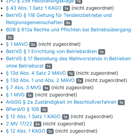
ZPO § 256 Feststellungsklage
1x
(8) Die Klägerin macht geltend, der bisherige Gesellschafter der
§ 43 Abs. 1 Satz 1 KAGO
(nicht zugeordnet)
1x
Beklagten, der Verein C. e.V. der Diözese Augsburg, verkaufe
BetrVG § 118 Geltung für Tendenzbetriebe und
seine Geschäftsanteile an der Einrichtung A. GmbH im Rahmen
Religionsgemeinschaften
3x
eines „share deal“ an den weltlichen neuen Gesellschafter, die ...-
BGB § 613a Rechte und Pflichten bei Betriebsübergang
Gruppe. Infolge der Übernahme von 100% der Geschäftsanteile
2x
durch den weltlichen Gesellschafter verliere die
§ 1 MAVO
(nicht zugeordnet)
3x
Religionsgemeinschaft jeglichen Einfluss auf die Gesellschaft.
BetrVG § 1 Errichtung von Betriebsräten
1x
Damit fände ab dem Gesellschafterwechsel das
BetrVG § 17 Bestellung des Wahlvorstands in Betrieben
Betriebsverfassungsgesetz Anwendung und die Klägerin würde
ohne Betriebsrat
ihr Mandat als Mitarbeitervertretung verlieren.
1x
§ 13d Abs. 4 Satz 2 MAVO
(nicht zugeordnet)
1x
(9) Es bestehe jedoch ein Übergangsmandat der Klägerin gemäß
§ 13d Abs. 1 und Abs. 2 MAVO
(nicht zugeordnet)
1x
§ 13d MAVO
analog.
§ 7 Abs. 3 MVG
(nicht zugeordnet)
1x
§ 1 MVG
(nicht zugeordnet)
1x
(10)
§ 13d MAVO
regele ein Übergangsmandat für den Fall einer
ArbGG § 2a Zuständigkeit im Beschlußverfahren
betrieblichen Umstrukturierung. Grundsätzlich betreffe ein „share
1x
BPersVG § 108
deal“ lediglich eine Regelung auf Unternehmensebene. Der
1x
Unternehmensträger bleibe derselbe, nur die Gesellschafter
§ 12 Abs. 1 Satz 1 KAGO
(nicht zugeordnet)
1x
wechselten. Arbeitnehmervertretungen blieben grundsätzlich im
2 MV 17/22
(nicht zugeordnet)
2x
Amt. In diesen Fällen bedürfe es eines Rückgriffs auf das
§ 12 Abs. 1 KAGO
(nicht zugeordnet)
1x