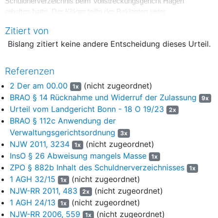
Schuldnerverzeichnis beim Vollstreckungsgericht Hagen
erhalten hatte. Der Kläger teilte der Beklagten unter
Übersendung verschiedener betriebswirtschaftlicher
Zitiert von
Auswertungen seiner Kanzlei mit Schreiben vom 18.04.2023
Bislang zitiert keine andere Entscheidung dieses Urteil.
mit, dass ein Vermögensverfall nicht vorliege. Die Eintragung
beruhe auf dem Verschulden eines Notars, der in einem
Grundstücksgeschäft die vollstreckbare Ausfertigung des
Referenzen
notariellen Kaufvertrags erteilt habe, obgleich der Vertrag nicht
2 Der am 00.00
(nicht zugeordnet)
1x
zustande gekommen sei und die in dem Vertrag vereinbarten
BRAO § 14 Rücknahme und Widerruf der Zulassung
materiellen Voraussetzungen für die Erteilung der
9x
Urteil vom Landgericht Bonn - 18 O 19/23
Vollstreckungsklausel nicht vorgelegen hätten.
2x
BRAO § 112c Anwendung der
4
Die Beklagte brachte hierzu in Erfahrung, dass der Kläger aus
Verwaltungsgerichtsordnung
3x
einem notariellen Kaufvertrag vom 24.06.2022 des Notars E.
NJW 2011, 3234
(nicht zugeordnet)
1x
über ein Grundstück in G. in Anspruch genommen wird. In
InsO § 26 Abweisung mangels Masse
1x
dem Kaufvertrag hatte sich der Kläger verpflichtet, den
ZPO § 882b Inhalt des Schuldnerverzeichnisses
1x
Kaufpreis für das Grundstück in Höhe von 300.000,00 € bis
1 AGH 32/15
(nicht zugeordnet)
zum 30.06.2022 zu zahlen. Nachdem keine Zahlung erfolgte,
1x
NJW-RR 2011, 483
(nicht zugeordnet)
wurden Zwangsvollstreckungsmaßnahmen gegen den Kläger
2x
eingeleitet, die zu der Eintragung in das Schuldnerverzeichnis
1 AGH 24/13
(nicht zugeordnet)
1x
führten. Mit Blick auf den am 02.11.2022 im
NJW-RR 2006, 559
(nicht zugeordnet)
1x