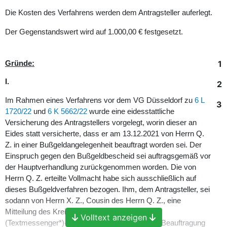
Die Kosten des Verfahrens werden dem Antragsteller auferlegt.
Der Gegenstandswert wird auf 1.000,00 € festgesetzt.
1
Gründe:
I.
2
Im Rahmen eines Verfahrens vor dem VG Düsseldorf zu
6 L
3
1720/22
und
6 K 5662/22
wurde eine eidesstattliche
Versicherung des Antragstellers vorgelegt, worin dieser an
Eides statt versicherte, dass er am 13.12.2021 von Herrn Q.
Z. in einer Bußgeldangelegenheit beauftragt worden sei. Der
Einspruch gegen den Bußgeldbescheid sei auftragsgemäß vor
der Hauptverhandlung zurückgenommen worden. Die von
Herrn Q. Z. erteilte Vollmacht habe sich ausschließlich auf
dieses Bußgeldverfahren bezogen. Ihm, dem Antragsteller, sei
sodann von Herrn X. Z., Cousin des Herrn Q. Z., eine
Mitteilung des Kreises P. vom 14.03.2022 als A.
Volltext anzeigen
(Textmessenger*)-Bild übersandt worden. Eine Beauftragung