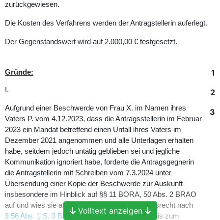
zurückgewiesen.
Die Kosten des Verfahrens werden der Antragstellerin auferlegt.
Der Gegenstandswert wird auf 2.000,00 € festgesetzt.
1
Gründe:
I.
2
Aufgrund einer Beschwerde von Frau X. im Namen ihres
3
Vaters P. vom 4.12.2023, dass die Antragsstellerin im Februar
2023 ein Mandat betreffend einen Unfall ihres Vaters im
Dezember 2021 angenommen und alle Unterlagen erhalten
habe, seitdem jedoch untätig geblieben sei und jegliche
Kommunikation ignoriert habe, forderte die Antragsgegnerin
die Antragstellerin mit Schreiben vom 7.3.2024 unter
Übersendung einer Kopie der Beschwerde zur Auskunft
insbesondere im Hinblick auf §§ 11 BORA, 50 Abs. 2 BRAO
auf und wies sie auf ihr Auskunftsverweigerungsrecht nach
Volltext anzeigen
§ 56 Abs. 1 S. 3 BRAO
hin. Trotz Fristsetzung bis zum