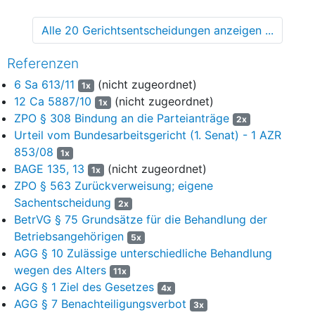
6
Nach der im Betrieb Düsseldorf bestehenden
Betriebsordnung aus dem Jahr 1993
(BO 1993)
beträgt das
Alle 20 Gerichtsentscheidungen anzeigen ...
Jubiläumsgeld bei Erreichen des 40. Dienstjubiläums drei
Monatseinkommen. Das Jubiläumsgeld wird auch gezahlt an
Referenzen
Ruhegeldempfänger, die innerhalb von zwölf Monaten nach ihrer
Pensionierung ein Dienstjubiläum begehen würden
(Nr. 6.17
6 Sa 613/11
(nicht zugeordnet)
1x
BO 1993)
.
12 Ca 5887/10
(nicht zugeordnet)
1x
ZPO § 308 Bindung an die Parteianträge
7
2x
Die Beklagte zahlte dem Kläger, der ab August 2011 eine
Urteil vom Bundesarbeitsgericht (1. Senat) - 1 AZR
vorzeitige Altersrente beanspruchen konnte, entsprechend
853/08
der Regelung in Nr. 2.5. SP 2010 eine Abfindung in Höhe von
1x
4.974,62 Euro.
BAGE 135, 13
(nicht zugeordnet)
1x
ZPO § 563 Zurückverweisung; eigene
8
Der Kläger hat die Sonderregelung in Nr. 2.5. SP 2010 für
Sachentscheidung
2x
unwirksam gehalten. Diese bewirke eine unzulässige
BetrVG § 75 Grundsätze für die Behandlung der
Ungleichbehandlung wegen des Alters. Dies gelte auch für den
Betriebsangehörigen
5x
damit verbundenen Ausschluss von der Jubiläumszahlung. Er
AGG § 10 Zulässige unterschiedliche Behandlung
hätte sein 40-jähriges Dienstjubiläum innerhalb von zwölf
wegen des Alters
Monaten nach Vollendung des 65. Lebensjahres erreicht.
11x
AGG § 1 Ziel des Gesetzes
4x
9
Der Kläger hat - soweit für die Revision von Bedeutung -
AGG § 7 Benachteiligungsverbot
3x
beantragt,