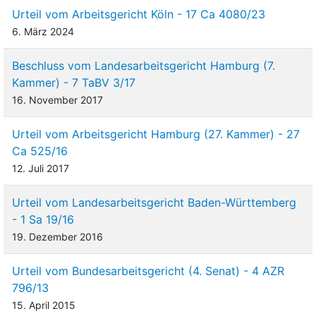
des Ausscheidens das 58. Lebensjahr vollendet haben, erhalten
Urteil vom Arbeitsgericht Köln - 17 Ca 4080/23
nach den Regelungen in Nr. 2.5. SP 2010 bis zum
6. März 2024
frühestmöglichen Eintritt in die gesetzliche Altersrente 85 % des
um die gesetzlichen Abzüge verminderten Bruttomonatsentgelts
Beschluss vom Landesarbeitsgericht Hamburg (7.
unter Anrechnung des voraussichtlichen Arbeitslosengelds für
Kammer) - 7 TaBV 3/17
24 Monate. Die Summe wird mit einem pauschalen Zuschlag
16. November 2017
von 15 % als Bruttoabfindungssumme gezahlt.
5
In Nr. 2.4.1.4. SP 2010 ist bestimmt:
Urteil vom Arbeitsgericht Hamburg (27. Kammer) - 27
Ca 525/16
„Wird das Arbeitsverhältnis vor Vollendung des 25jährigen,
12. Juli 2017
40jährigen oder 50jährigen Dienstjubiläums beendet, erhält
der Beschäftigte die Jubiläumszahlung nach den
betrieblichen Regelungen, wenn vom Zeitpunkt der
Urteil vom Landesarbeitsgericht Baden-Württemberg
rechtlichen Beendigung des Arbeitsverhältnisses bis zum
- 1 Sa 19/16
Erreichen des 25jährigen Dienstjubiläums nicht mehr als
19. Dezember 2016
zwei Jahre und bis zum Erreichen des 40jährigen oder
50jährigen Dienstjubiläums nicht mehr als fünf Jahre
Urteil vom Bundesarbeitsgericht (4. Senat) - 4 AZR
fehlen.“
796/13
15. April 2015