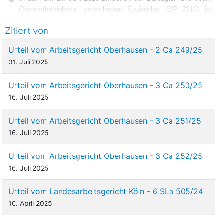
Gesamtbetriebsrat vereinbarten Sozialplan
(SP 2010)
ist
bestimmt:
Zitiert von
„2.4.
Ausscheiden aus dem Arbeitsverhältnis
Urteil vom Arbeitsgericht Oberhausen - 2 Ca 249/25
Es werden keine Abfindungen gewährt, wenn ein
31. Juli 2025
Beschäftigter in einem zumutbaren
Arbeitsverhältnis weiterbeschäftigt werden kann
Urteil vom Arbeitsgericht Oberhausen - 3 Ca 250/25
und die Weiterbeschäftigung ablehnt. …
16. Juli 2025
Beschäftigte, die zum Zeitpunkt der rechtlichen
Urteil vom Arbeitsgericht Oberhausen - 3 Ca 251/25
Beendigung des Arbeitsverhältnisses das
58. Lebensjahr vollendet haben, fallen
16. Juli 2025
ausschließlich unter die Regelung der Ziffer 2.5.“
Urteil vom Arbeitsgericht Oberhausen - 3 Ca 252/25
16. Juli 2025
4
Die Abfindungen nach Nr. 2.4. SP 2010 berechnen sich aus
einem einheitlichen Grundbetrag von 2.500,00 Euro sowie
einem Steigerungsbetrag, der von der Dauer der
Urteil vom Landesarbeitsgericht Köln - 6 SLa 505/24
Betriebszugehörigkeit, dem Lebensalter und dem
10. April 2025
Bruttomonatsentgelt abhängt. Beschäftigte, die zum Zeitpunkt