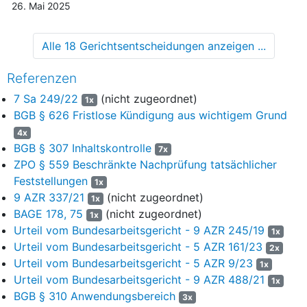
26. Mai 2025
(1)
Wird die Studierende beim Ausbildenden nach
Beendigung seines ausbildungsintegrierten
Alle 18 Gerichtsentscheidungen anzeigen ...
dualen Studiums in ein Beschäftigungsverhältnis
entsprechend ihrer mit dem Studienteil des
ausbildungsintegrierten dualen Studiums
Referenzen
erworbenen Abschlussqualifikation¹
7 Sa 249/22
(nicht zugeordnet)
1x
übernommen, ist die ehemals Studierende
BGB § 626 Fristlose Kündigung aus wichtigem Grund
verpflichtet, dort für die Dauer von fünf Jahren
4x
beruflich tätig zu sein (Bindebedingung).
BGB § 307 Inhaltskontrolle
7x
(2)
Der vom Ausbildenden bezahlte Gesamtbetrag,
ZPO § 559 Beschränkte Nachprüfung tatsächlicher
bestehend aus der Studienzulage (§ 6 Abs. 2 des
Feststellungen
1x
Vertrages), dem Studienentgelt (§ 6 Abs. 4 des
9 AZR 337/21
(nicht zugeordnet)
1x
Vertrages), den Studiengebühren (§ 6 Abs. 5 des
BAGE 178, 75
(nicht zugeordnet)
1x
Vertrages) sowie den notwendigen Fahrt- und
Urteil vom Bundesarbeitsgericht - 9 AZR 245/19
1x
Unterkunftskosten beim Besuch einer
Urteil vom Bundesarbeitsgericht - 5 AZR 161/23
2x
auswärtigen Hochschule, ist von den
Urteil vom Bundesarbeitsgericht - 5 AZR 9/23
1x
Studierenden oder den ehemals Studierenden
Urteil vom Bundesarbeitsgericht - 9 AZR 488/21
1x
zurückzuerstatten:
BGB § 310 Anwendungsbereich
3x