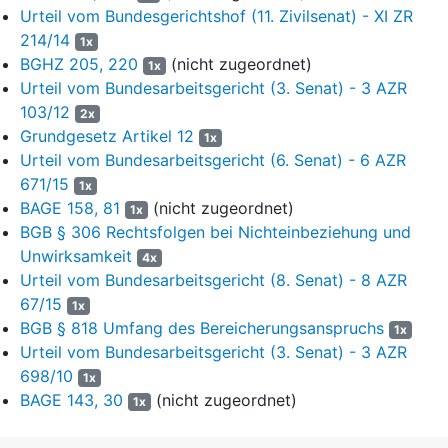
(5)
Auf die Rückzahlungspflicht kann ganz oder
Urteil vom Bundesgerichtshof (11. Zivilsenat) - XI ZR
teilweise verzichtet werden, soweit sie eine
214/14
1x
besondere Härte bedeuten würde.“
BGHZ 205, 220
(nicht zugeordnet)
1x
Urteil vom Bundesarbeitsgericht (3. Senat) - 3 AZR
3
Nr. 9 Abs. 2 der von den Parteien vertraglich in Bezug
103/12
2x
genommenen Richtlinie vom 1. Januar 2018
(
Grundgesetz Artikel 12
1x
Rundschreiben des Bundesministeriums des Innern vom
Urteil vom Bundesarbeitsgericht (6. Senat) - 6 AZR
25. September 2018, GMBl. S. 1102
)
enthält eine
671/15
1x
Rückzahlungsklausel, die der in § 9 des Ausbildungs- und
BAGE 158, 81
(nicht zugeordnet)
1x
Studienvertrags im Wesentlichen entspricht.
BGB § 306 Rechtsfolgen bei Nichteinbeziehung und
4
Die Beklagte schloss den Ausbildungsteil am 25. Juni 2021
Unwirksamkeit
4x
ab. Mit Schreiben vom 26. August 2021, der Klägerin am
Urteil vom Bundesarbeitsgericht (8. Senat) - 8 AZR
30. August 2021 zugegangen, kündigte sie den Ausbildungs-
67/15
1x
und Studienvertrag zum nächstmöglichen Zeitpunkt. Unter
BGB § 818 Umfang des Bereicherungsanspruchs
1x
dem 14. September 2021 forderte die Bundesnetzagentur für
Urteil vom Bundesarbeitsgericht (3. Senat) - 3 AZR
Elektrizität, Gas, Telekommunikation, Post und Eisenbahnen
698/10
1x
die Beklagte erfolglos auf, Ausbildungskosten iHv.
BAGE 143, 30
(nicht zugeordnet)
1x
8.122,14 Euro zu erstatten.
5
Die Klägerin hat die Auffassung vertreten, die Beklagte sei