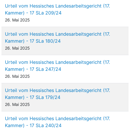
Zahlung und Höhe des Ausbildungsentgelts, der
Urteil vom Hessisches Landesarbeitsgericht (17.
Studienzulage, des Studienentgelts und der
Kammer) - 17 SLa 209/24
Studiengebühren
26. Mai 2025
…
Urteil vom Hessisches Landesarbeitsgericht (17.
(4)
Nach dem Ablauf des letzten Kalendermonats, in
Kammer) - 17 SLa 180/24
dem die Abschlussprüfung des Ausbildungsteils
26. Mai 2025
erfolgreich abgeschlossen wurde, erhält die
Studierende bis zur Beendigung des
Urteil vom Hessisches Landesarbeitsgericht (17.
ausbildungsintegrierten dualen Studiums ein
Kammer) - 17 SLa 247/24
monatliches Studienentgelt ...
26. Mai 2025
(5)
Der Ausbildende übernimmt die notwendigen
Urteil vom Hessisches Landesarbeitsgericht (17.
Studiengebühren.
Kammer) - 17 SLa 179/24
…
26. Mai 2025
§ 9
Urteil vom Hessisches Landesarbeitsgericht (17.
Rückzahlungsbedingungen/-grundsätze
Kammer) - 17 SLa 240/24