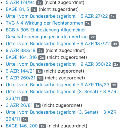
…
5 AZR 174/94
(nicht zugeordnet)
1x
BAGE 81, 5
(nicht zugeordnet)
1x
b)
bei Beendigung des
Urteil vom Bundesarbeitsgericht - 5 AZR 27/22
1x
ausbildungsintegrierten dualen Studiums
TVG § 4 Wirkung der Rechtsnormen
1x
durch Kündigung vom Auszubildenden
BGB § 305 Einbeziehung Allgemeiner
aus einem von der Studierenden zu
Geschäftsbedingungen in den Vertrag
2x
vertretenen Grund oder durch eine
Urteil vom Bundesarbeitsgericht - 9 AZR 187/22
3x
Eigenkündigung der Studierenden, die
9 AZR 383/18
(nicht zugeordnet)
nicht durch einen wichtigen Grund gemäß
2x
BAGE 164, 316
(nicht zugeordnet)
§ 626 BGB
gerechtfertigt ist,
2x
Urteil vom Bundesarbeitsgericht - 9 AZR 350/22
2x
c)
bei Ablehnung des Angebots, beim
9 AZR 144/21
(nicht zugeordnet)
1x
Ausbildenden im Anschluss an das
9 AZR 260/21
(nicht zugeordnet)
1x
erfolgreich bestandene
Urteil vom Bundesarbeitsgericht - 9 AZR 115/23
1x
ausbildungsintegrierte duale Studium
Urteil vom Bundesarbeitsgericht (3. Senat) - 3 AZR
entsprechend der mit dem Studienteil
333/11
1x
erworbenen Abschlussqualifikation ein
3 AZR 26/81
(nicht zugeordnet)
1x
Beschäftigungsverhältnis zu begründen,
Urteil vom Bundesarbeitsgericht (3. Senat) - 3 AZR
…
294/11
1x
BAGE 146, 200
(nicht zugeordnet)
1x