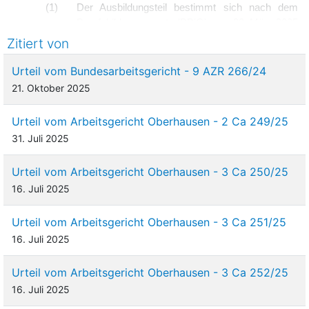
(1)
Der Ausbildungsteil bestimmt sich nach dem
Berufsbildungsgesetz (BBiG) vom 23. März 2005
in seiner jeweiligen Fassung. Für das
Zitiert von
Vertragsverhältnis insgesamt finden die
Vorschriften der Tarifverträge für Auszubildende
Urteil vom Bundesarbeitsgericht - 9 AZR 266/24
des öffentlichen Dienstes (TVAöD) - Allgemeiner
21. Oktober 2025
Teil und Besonderer Teil BBiG -, beide vom
13. September 2005, diese ergänzenden,
Urteil vom Arbeitsgericht Oberhausen - 2 Ca 249/25
ändernden und ersetzenden Tarifverträgen in der
31. Juli 2025
für den Bereich des Bundes jeweils geltenden
Fassung Anwendung, soweit die Richtlinie des
Urteil vom Arbeitsgericht Oberhausen - 3 Ca 250/25
Bundes für ausbildungsintegrierte duale
16. Juli 2025
Studiengänge (im Folgenden: ‚Richtlinie‘) in der
jeweils gültigen Fassung die Anwendung nicht
ausschließt.
Urteil vom Arbeitsgericht Oberhausen - 3 Ca 251/25
16. Juli 2025
(2)
Für den Studienteil gilt zudem die Richtlinie in der
jeweils gültigen Fassung. …
Urteil vom Arbeitsgericht Oberhausen - 3 Ca 252/25
16. Juli 2025
§ 6