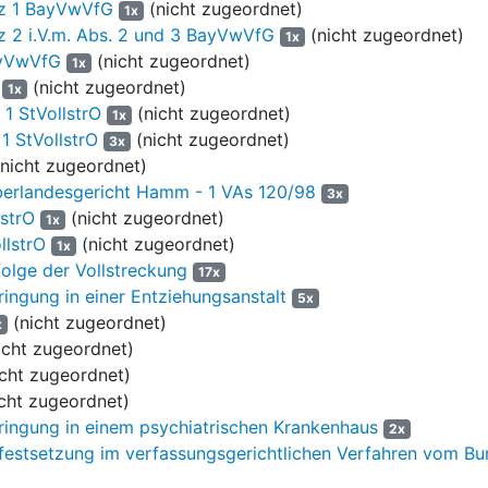
tz 1 BayVwVfG
(nicht zugeordnet)
1x
teidigers vom 22.05.2023 legte der Verurteilte hiergegen Beschwerde
tz 2 i.V.m. Abs. 2 und 3 BayVwVfG
(nicht zugeordnet)
1x
ayVwVfG
(nicht zugeordnet)
1x
(nicht zugeordnet)
1x
023, dem Verteidiger des Verurteilten zugestellt am 13.06.2023, wi
 1 StVollstrO
(nicht zugeordnet)
1x
023 zurück.
1 StVollstrO
(nicht zugeordnet)
3x
teidigers vom 13.07.2023, eingegangen beim Bayerischen Obersten La
nicht zugeordnet)
g mit dem Ziel, die Verfügung der Staatsanwaltschaft Würzburg vom 
erlandesgericht Hamm - 1 VAs 120/98
3x
 Bamberg vom 05.06.2023 aufzuheben.
lstrO
(nicht zugeordnet)
1x
llstrO
(nicht zugeordnet)
1x
chaft München beantragte mit Schreiben vom 12.08.2023, den Antrag 
olge der Vollstreckung
17x
rfen, dem Verurteilten die Kosten des Verfahrens aufzuerlegen, den 
ingung in einer Entziehungsanstalt
5x
uzulassen. Eine Stellungnahme des Verurteilten hierzu erfolgte nicht
(nicht zugeordnet)
x
icht zugeordnet)
cht zugeordnet)
he Entscheidung ist nach
§ 23 Abs. 1 und 2 EGGVG
statthaft, wurde
cht zugeordnet)
 2 EGGVG
zulässig, da das erforderliche Vorschaltverfahren (
§ 21 StVo
ringung in einem psychiatrischen Krankenhaus
2x
Sache ohne Erfolg, da die Verfügung der Staatsanwaltschaft Würzburg
estsetzung im verfassungsgerichtlichen Verfahren vom Bun
eid des Generalstaatsanwalts in Bamberg vom 05.06.2023 den Antrags