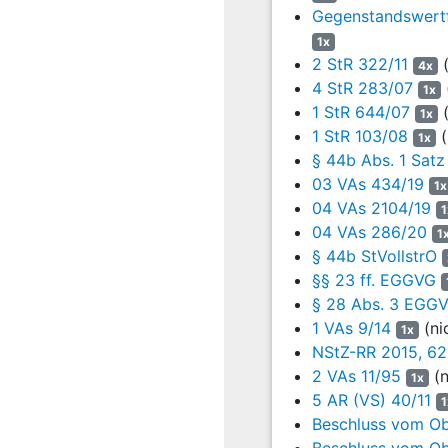
EGGVG
).
Gegenstandswertf
1x
Die Staatsanwaltschaft W
2 StR 322/11
(
4x
10.05.2023 abändern. Die
4 StR 283/07
1x
A.
1 StR 644/07
(
1x
1 StR 103/08
(
1x
Die Aufhebung der Entsch
§ 44b Abs. 1 Satz 
von
Art. 48 BayVwVfG
re
03 VAs 434/19
1x
1. Für die Rücknahme ein
04 VAs 2104/19
1
Verwaltungsverfahrensgese
04 VAs 286/20
1
Rücknahme von rechtswidr
§ 44b StVollstrO
Rechtsüberzeugungen gru
§§ 23 ff. EGGVG
übereinstimmt und als d
§ 28 Abs. 3 EGG
18.02.2013 –
4 VAs 56/1
1 VAs 9/14
(ni
1x
NStZ-RR 2015, 62
2. Bei der Entscheidung 
2 VAs 11/95
(n
1x
Die Regelung der Vollstr
5 AR (VS) 40/11
1
und dann erst der widerr
Beschluss vom Ob
aus der Verurteilung vom