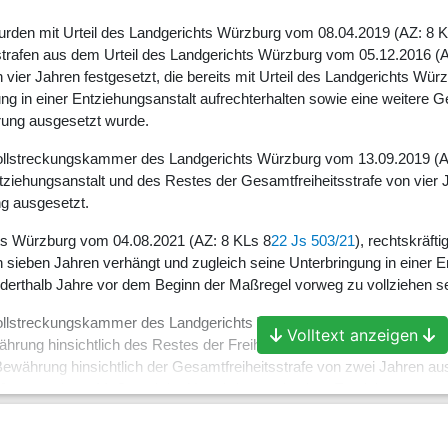
urden mit Urteil des Landgerichts Würzburg vom 08.04.2019 (AZ: 8 
trafen aus dem Urteil des Landgerichts Würzburg vom 05.12.2016 (A
 vier Jahren festgesetzt, die bereits mit Urteil des Landgerichts Wü
ng in einer Entziehungsanstalt aufrechterhalten sowie eine weitere 
rung ausgesetzt wurde.
vollstreckungskammer des Landgerichts Würzburg vom 13.09.2019 (
ntziehungsanstalt und des Restes der Gesamtfreiheitsstrafe von vie
g ausgesetzt.
hts Würzburg vom 04.08.2021 (AZ: 8 KLs 8
22 Js 503/21
), rechtskräft
n sieben Jahren verhängt und zugleich seine Unterbringung in einer
anderthalb Jahre vor dem Beginn der Maßregel vorweg zu vollziehen s
vollstreckungskammer des Landgerichts Würzburg vom 29.09.2021 (
Volltext anzeigen
hrung hinsichtlich des Restes der Freiheitsstrafe von vier Jahren 
ewährung hinsichtlich der Gesamtfreiheitsstrafe von zwei Jahren aus
angeordnete Maßregel der Unterbringung in einer Entziehungsanstalt 
2021 bestimmte die Staatsanwaltschaft Würzburg entgegen der ihr b