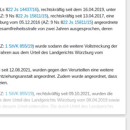
KLs 8
22 Js 14437/16
), rechtskräftig seit dem 16.04.2019, unter
Z: 9 Ns 8
22 Js 15811/15
), rechtskräftig seit 13.04.2017, eine
rzburg vom 05.12.2016 (AZ: 9 Ns 8
22 Js 15811/15
) angeordnete
Gesamtfreiheitsstrafe von zwei Jahren ausgesprochen, deren
AZ:
1 StVK 855/19
) wurde sodann die weitere Vollstreckung der
r Jahren aus dem Urteil des Landgerichts Würzburg vom
ig seit 12.08.2021, wurden gegen den Verurteilten eine weitere
 Entziehungsanstalt angeordnet. Zudem wurde angeordnet, dass
eien.
AZ:
1 StVK 855/19
), rechtskräftig seit 09.10.2021, wurden die
aus dem Urteil des Landgerichts Würzburg vom 08.04.2019 sowie
 diesem Urteil widerrufen. Die durch Urteil des Landgerichts
wurde für erledigt erklärt.
ekannten Stellungnahme der Justizvollzugsanstalt St. Georgen-