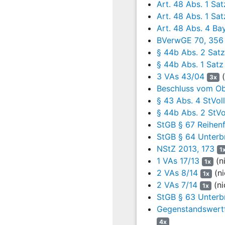
Art. 48 Abs. 1 Sa
Mit Schreiben seines Ver
Art. 48 Abs. 1 Sa
23.05.2023 nicht abhalf.
Art. 48 Abs. 4 B
BVerwGE 70, 356
Mit Bescheid vom 05.06.2
§ 44b Abs. 2 Satz
Verurteilten vom 22.05.2
§ 44b Abs. 1 Satz 
Mit Schreiben seines Ver
3 VAs 43/04
(
3x
gerichtliche Entscheidun
Beschluss vom Ob
Generalstaatsanwalts in
§ 43 Abs. 4 StVol
§ 44b Abs. 2 StVo
Die Generalstaatsanwalts
StGB § 67 Reihenf
als unbegründet zu verwe
StGB § 64 Unterbr
Rechtsbeschwerde nicht z
NStZ 2013, 173
1
II.
1 VAs 17/13
(n
1x
2 VAs 8/14
(ni
1x
Der Antrag auf gerichtlic
2 VAs 7/14
(ni
1x
ist auch nach
§ 24 Abs.
StGB § 63 Unterb
Er bleibt jedoch in der 
Gegenstandswertf
23.05.2023 und dem Besch
4x