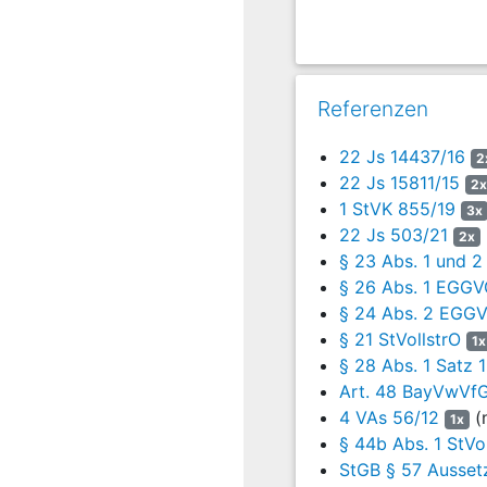
Bayreuth vom 18.11.2021 
04.08.2021 angeordneten 
gleichen Urteil ausgespr
widerrufenen Strafen und
Referenzen
Entsprechend dieser Voll
des Verurteilten aus der 
22 Js 14437/16
2
Mit Verfügung vom 05.04.2
22 Js 15811/15
2x
dahingehend zu ändern, d
1 StVK 855/19
3x
Wege des Zwischenvollzug
22 Js 503/21
2x
Gesamtfreiheitsstrafe von
§ 23 Abs. 1 und 
sollten.
§ 26 Abs. 1 EGG
§ 24 Abs. 2 EGG
Mit Schreiben vom 14.04.2
§ 21 StVollstrO
Therapie nicht unterbroch
1x
§ 28 Abs. 1 Satz
Mit Verfügung vom 10.05.
Art. 48 BayVwVf
Unterbringung in einer E
4 VAs 56/12
(n
1x
zwei Jahren sowie des St
§ 44b Abs. 1 StVo
werde und erst nach Voll
StGB § 57 Aussetz
dem Urteil des Landgeric