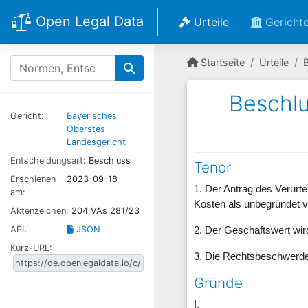
Open Legal Data
Urteile
Gericht
Startseite
Urteile
Beschlu
Gericht:
Bayerisches
Oberstes
Landesgericht
Entscheidungsart:
Beschluss
Tenor
Erschienen
2023-09-18
1. Der Antrag des Verurt
am:
Kosten als unbegründet v
Aktenzeichen:
204 VAs 281/23
API:
JSON
2. Der Geschäftswert wir
Kurz-URL:
3. Die Rechtsbeschwerde 
Gründe
I.