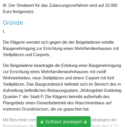
III. Der Streitwert für das Zulassungsverfahren wird auf 10.000
Euro festgesetzt.
Gründe
I.
Die Klägerin wendet sich gegen die der Beigeladenen erteilte
Baugenehmigung zur Errichtung eines Mehrfamilienhauses mit
Stellplätzen und Carports.
Die Beigeladene beantragte die Erteilung einer Baugenehmigung
zur Errichtung eines Mehrfamilienwohnhauses mit zwölf
Wohneinheiten, neun Stellplätzen und einem Carport mit fünf
Stellplätzen. Das Baugrundstück befindet sich im Bereich des in
Aufstellung befindlichen Bebauungsplans „Wohngebiet Goldsteig
Quartier I“ der Stadt P. Die Klägerin betreibt außerhalb des
Plangebiets einen Gewerbebetrieb des Maschinenbaus auf
mehreren Grundstücken, die sie gepachtet hat.
Mit Bescheid vom 20. März 2025 erteilte das Landratsamt der
Volltext anzeigen
Beigeladenen die beantragte Genehmigung auf Basis des
§ 33