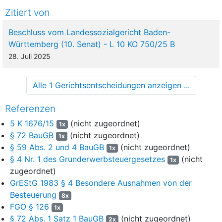
gemäß §§ 45 ff. des Baugesetzbuchs (BauGB) ein, in das
Zitiert von
die Gemeinden und die Privateigentümer ihre Grundstücke
einbrachten. Am 16.12.2013 stellte er einen Umlegungsplan mit
Beschluss vom Landessozialgericht Baden-
dem in Aussicht genommenen neuen Zuschnitt der
Württemberg (10. Senat) - L 10 KO 750/25 B
eingebrachten Grundstücke auf. Mit Inkrafttreten des
28. Juli 2025
Umlegungsplans am 25.01.2014 wurde dem Kläger gemäß
§ 72 BauGB
das Eigentum an einer Grundstücksfläche von
Alle 1 Gerichtsentscheidungen anzeigen ...
insgesamt 23,93 ha im Umlegungsgebiet zugewiesen. Die
früheren Grundstückseigentümer erhielten zum Ausgleich für
Referenzen
den Verlust ihres Eigentums entsprechende
Ausgleichszahlungen im Sinne des
§ 59 Abs. 2 und 4 BauGB
.
5 K 1676/15
(nicht zugeordnet)
1x
§ 72 BauGB
(nicht zugeordnet)
3
Nachdem der Kläger dem zunächst zuständigen Finanzamt
1x
§ 59 Abs. 2 und 4 BauGB
(nicht zugeordnet)
den Umlegungsplan übersandt hatte, setzte dieses mit
1x
§ 4 Nr. 1 des Grunderwerbsteuergesetzes
Bescheid vom 27.05.2014 Grunderwerbsteuer in Höhe von
(nicht
1x
... € fest. Als Bemessungsgrundlage legte es die vom Kläger
zugeordnet)
geleisteten Ausgleichszahlungen zugrunde. Hierbei ging es von
GrEStG 1983 § 4 Besondere Ausnahmen von der
einem gezahlten Betrag in Höhe von insgesamt ... € aus.
Besteuerung
8x
FGO § 126
1x
4
Gegen den Bescheid vom 27.05.2014 erhob der Kläger
§ 72 Abs. 1 Satz 1 BauGB
(nicht zugeordnet)
2x
nach erfolglosem Einspruchsverfahren Klage. Im Laufe des