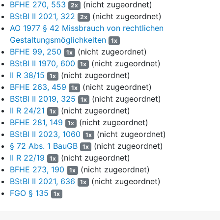
BFHE 270, 553
(nicht zugeordnet)
2x
9
Das FA beantragt,
BStBl II 2021, 322
(nicht zugeordnet)
2x
die Revision als unbegründet zurückzuweisen.
AO 1977 § 42 Missbrauch von rechtlichen
Gestaltungsmöglichkeiten
1x
Entscheidungsgründe
BFHE 99, 250
(nicht zugeordnet)
1x
II.
BStBl II 1970, 600
(nicht zugeordnet)
1x
II R 38/15
(nicht zugeordnet)
1x
10
Die Revision ist unbegründet und daher gemäß
§ 126
BFHE 263, 459
(nicht zugeordnet)
1x
Abs. 2 der Finanzgerichtsordnung
(FGO)
BStBl II 2019, 325
(nicht zugeordnet)
zurückzuweisen.
1x
II R 24/21
(nicht zugeordnet)
1x
11
Das FG hat zu Recht entschieden, dass der im Wege der
BFHE 281, 149
(nicht zugeordnet)
1x
Umlegung erfolgte Grundstückserwerb des Klägers der
BStBl II 2023, 1060
(nicht zugeordnet)
1x
Grunderwerbsteuer unterliegt (hierzu 1.) und eine
§ 72 Abs. 1 BauGB
(nicht zugeordnet)
1x
Steuerbefreiung weder aufgrund von § 1 Abs. 1 Nr. 3 Satz 2
II R 22/19
(nicht zugeordnet)
1x
Buchst. b GrEStG (hierzu 2. und 3.) noch aufgrund von
§ 4
BFHE 273, 190
(nicht zugeordnet)
1x
Nr. 1 GrEStG
(hierzu 4.) noch aufgrund einer wertenden
BStBl II 2021, 636
(nicht zugeordnet)
1x
Zusammenschau von § 1 Abs. 1 Nr. 3 Satz 2 Buchst. b i.V.m.
FGO § 135
§ 4 Nr. 1 GrEStG
1x
in Betracht kommt (hierzu 5.).
12
1. Das FG ist zu Recht davon ausgegangen, dass der mit