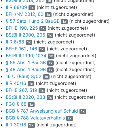
BStBl II 2018, 362
(nicht zugeordnet)
1x
Buchst. b GrEStG sei über ihren Wortlaut hinaus
II R 68/09
(nicht zugeordnet)
1x
anzuwenden, da er das Umlegungsverfahren stellvertretend für
BFH/NV 2012, 62
(nicht zugeordnet)
1x
die Gemeinden als Grundstückseigentümer geführt habe. Eine
§ 57 Satz 1 und 2 BauGB
(nicht zugeordnet)
1x
vollständige Steuerbefreiung ergebe sich jedenfalls bei einer
BFHE 190, 225
(nicht zugeordnet)
1x
wertenden Zusammenschau von § 1 Abs. 1 Nr. 3 Satz 2
BStBl II 2000, 206
(nicht zugeordnet)
1x
Buchst. b i.V.m.
§ 4 Nr. 1 GrEStG
, da es sich bei dem
II R 6/88
(nicht zugeordnet)
Grundstückserwerb des Klägers im Umlegungsverfahren
1x
BFHE 162, 146
(nicht zugeordnet)
lediglich um einen abgekürzten Leistungsweg handele. Die
1x
BStBl II 1990, 1034
Gemeinden hätten ihre Grundstücke auch bereits vor Beginn
(nicht zugeordnet)
1x
des Umlegungsverfahrens auf den Kläger übertragen oder
§ 59 Abs. 1 BauGB
(nicht zugeordnet)
1x
aber die weiteren Grundstücke im Rahmen der Umlegung
§ 48 Abs. 1 BauGB
(nicht zugeordnet)
1x
selbst erwerben können, um sie anschließend an den Kläger
16 U (Baul) 8/02
(nicht zugeordnet)
1x
zu übertragen. In beiden Fällen wäre der Grundstückserwerb
II R 40/16
(nicht zugeordnet)
1x
des Klägers von der Grunderwerbsteuer befreit gewesen.
BFHE 267, 519
(nicht zugeordnet)
1x
BStBl II 2020, 233
(nicht zugeordnet)
8
Der Kläger beantragt,
1x
FGO § 68
die Vorentscheidung aufzuheben und den
1x
BGB § 787 Anweisung auf Schuld
Grunderwerbsteuerbescheid vom 17.06.2020 dahin
1x
abzuändern, dass die Grunderwerbsteuer auf 0 € herabgesetzt
BGB § 788 Valutaverhältnis
1x
wird.
II R 30/18
(nicht zugeordnet)
2x