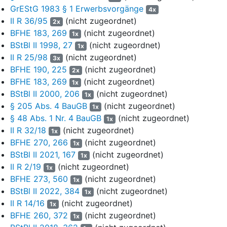
GrEStG 1983 § 1 Erwerbsvorgänge
Klageverfahrens erließ der zwischenzeitlich zuständig
4x
II R 36/95
(nicht zugeordnet)
gewordene Beklagte und Revisionsbeklagte (Finanzamt --FA--)
2x
BFHE 183, 269
am 17.06.2020 einen geänderten Grunderwerbsteuerbescheid,
(nicht zugeordnet)
1x
mit dem die Grunderwerbsteuer auf ... € herabsetzt wurde.
BStBl II 1998, 27
(nicht zugeordnet)
1x
Dies beruhte darauf, dass das FA den Grundstückserwerb von
II R 25/98
(nicht zugeordnet)
3x
den Gemeinden nach
§ 4 Nr. 1 des
BFHE 190, 225
(nicht zugeordnet)
2x
Grunderwerbsteuergesetzes
in der im Streitjahr geltenden
BFHE 183, 269
(nicht zugeordnet)
1x
Fassung (GrEStG) von der Steuer freistellte und hinsichtlich
BStBl II 2000, 206
(nicht zugeordnet)
1x
des Grundstückserwerbs von den Privateigentümern von
§ 205 Abs. 4 BauGB
(nicht zugeordnet)
1x
geringeren Ausgleichszahlungen des Klägers als
§ 48 Abs. 1 Nr. 4 BauGB
(nicht zugeordnet)
1x
Bemessungsgrundlage ausging.
II R 32/18
(nicht zugeordnet)
1x
5
Die von dem Kläger gegen den Änderungsbescheid vom
BFHE 270, 266
(nicht zugeordnet)
1x
17.06.2020 fortgeführte Klage wies das Finanzgericht (FG)
BStBl II 2021, 167
(nicht zugeordnet)
1x
mit Urteil vom 22.10.2020 ab. Die Gründe sind in
II R 2/19
(nicht zugeordnet)
1x
Entscheidungen der Finanzgerichte 2022, 1563 mitgeteilt.
BFHE 273, 560
(nicht zugeordnet)
1x
BStBl II 2022, 384
(nicht zugeordnet)
1x
6
Mit der hiergegen erhobenen Revision rügt der Kläger die
II R 14/16
(nicht zugeordnet)
Verletzung materiellen Rechts.
1x
BFHE 260, 372
(nicht zugeordnet)
1x
7
Er macht geltend, die Regelung des § 1 Abs. 1 Nr. 3 Satz 2