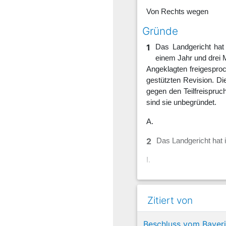
Von Rechts wegen
Gründe
1
Das Landgericht hat
einem Jahr und drei 
Angeklagten freigesproc
gestützten Revision. Di
gegen den Teilfreispruc
sind sie unbegründet.
A.
2
Das Landgericht hat 
I.
3
1. Der Angeklagte, 
CDU-Fraktion im Thü
Zitiert von
2009 vom E. Stadtrat 
Beamtenverhältnis als 
Beschluss vom Bayeri
32 Abs. 7 der Thüringe