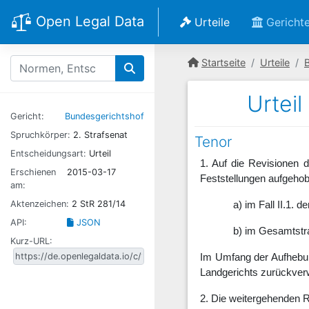
Open Legal Data
Urteile
Gericht
Startseite
Urteile
Urteil
Gericht:
Bundesgerichtshof
Spruchkörper:
2. Strafsenat
Tenor
Entscheidungsart:
Urteil
1. Auf die Revisionen 
Erschienen
2015-03-17
Feststellungen aufgeho
am:
Aktenzeichen:
2 StR 281/14
a) im Fall II.1. 
API:
JSON
b) im Gesamtstr
Kurz-URL:
Im Umfang der Aufhebun
Landgerichts zurückver
2. Die weitergehenden 