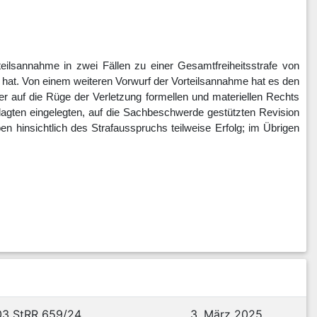
lsannahme in zwei Fällen zu einer Gesamtfreiheitsstrafe von
 hat. Von einem weiteren Vorwurf der Vorteilsannahme hat es den
er auf die Rüge der Verletzung formellen und materiellen Rechts
lagten eingelegten, auf die Sachbeschwerde gestützten Revision
n hinsichtlich des Strafausspruchs teilweise Erfolg; im Übrigen
 E. Stadtrats. Von 1995 bis 1999 war er zudem Vorsitzender der
Nach seinem Ausscheiden aus dem Landtag wurde er im September
ürgermeisters der Stadt E. gewählt und in der Folge in das
m vom Oberbürgermeister, dem gesondert Verfolgten D. , nach §
03 StRR 659/24
3. März 2025
n" als ein eigenständiger dienstlicher Zuständigkeitsbereich