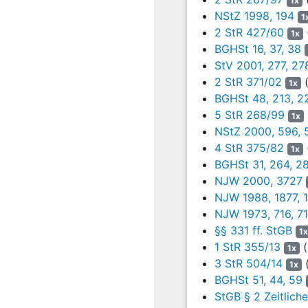
1x
Stadtplanerin, anhand e
NStZ 1998, 194
1
von der Zeugin erstellt
2 StR 427/60
1x
mit dem Ansinnen weite
BGHSt 16, 37, 38
Gruppe per Email den üb
StV 2001, 277, 27
instruierte die Zeugin 
2 StR 371/02
(
1x
später selbst Mitarbei
BGHSt 48, 213, 2
Obwohl der Angeklagte 
5 StR 268/99
1x
geäußerter Bedenken u
NStZ 2000, 596, 
November 2010 beschlo
4 StR 375/82
1x
ab.
BGHSt 31, 264, 2
8
Bereits zuvor hatte 
NJW 2000, 3727
die Verordnung übe
NJW 1988, 1877, 
dergestalt zu ändern, 
NJW 1973, 716, 7
beauftragt, sich gegen
§§ 331 ff. StGB
1x
Problematik, worauf ih
1 StR 355/13
(
1x
Anschluss an die Beige
3 StR 504/14
(
1x
Dieser riet dazu, dass
BGHSt 51, 44, 59
Gespräch unterrichtete
StGB § 2 Zeitlich
H. AG am 3. Januar 20