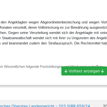
 den Angeklagten wegen Abgeordnetenbestechung und wegen Vortei
Monaten verurteilt, deren Vollstreckung es zur Bewährung ausgesetzt
hen. Gegen seine Verurteilung wendet sich der Angeklagte mit sein
e Staatsanwaltschaft wendet sich mit ihrer zu Ungunsten des Angek
h und beanstandet zudem den Strafausspruch. Die Rechtsmittel habe
im Wesentlichen folgende Feststellungen und Wertungen getroffen:
Volltext anzeigen
ehemals evangelischer Pfarrer, war von 1994 bis 2011 Mitglied des
ringer Landtag, von 1999 bis 2002 thüringischer Innenminister. 
zum ehrenamtlichen Beigeordneten und Stellvertreter des Oberb
Ehrenbeamter berufen. Mit Schreiben vom 6. Oktober 2009 wurde ih
sches Oberstes Landesgericht - 203 StRR 659/24
2
r Kommunalordnung der Geschäftsbereich "Städtische Beteiligunge