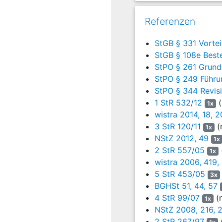
stillschweigend davon 
des Beratungsvertrages 
Referenzen
5
Frühestens Ende Aug
diesem noch zu einem
StGB § 331 Vorte
der j. -H. AG in welch
StGB § 108e Best
geplante Errichtung v
StPO § 261 Grunds
Tätigkeiten, u. a. Ges
StPO § 249 Führu
der j. -H. AG mit sech
StPO § 344 Revis
1 StR 532/12
(
1x
6
In der Beigeordneten
wistra 2014, 18, 2
D. beauftragte de
3 StR 120/11
(
Vorgehensweise, wie di
1x
Ausführung dieses Auft
NStZ 2012, 49
1x
Möglichkeiten zur Ausw
2 StR 557/05
1x
Diesen und weitere Ge
wistra 2006, 419,
nebst seinen Reisekos
5 StR 453/05
3x
8,5 Manntagen in Höhe v
BGHSt 51, 44, 57
4 StR 99/07
(n
1x
7
Schon Ende Oktober 
NStZ 2008, 216, 
der j. -Gruppe geg
2 StR 267/97
(
Windvorranggebiete zu