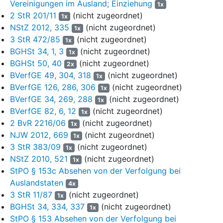
Vereinigungen im Ausland; Einziehung
1x
2 StR 201/11
(nicht zugeordnet)
4
1. In dem Urteil vom 12. November 1991 (
1x
1 StR 328/91
) hat
NStZ 2012, 335
(nicht zugeordnet)
der Senat es offen gelassen, ob es zur Ausdehnung der
1x
deutschen Strafgewalt auf Auslandstaten ausländischer Täter
3 StR 472/85
(nicht zugeordnet)
1x
über die Erfüllung der gesetzlichen Voraussetzungen hinaus im
BGHSt 34, 1, 3
(nicht zugeordnet)
1x
Einzelfall eines legitimierenden Anknüpfungspunktes bedarf.
BGHSt 50, 40
(nicht zugeordnet)
2x
Denn in dem zu entscheidenden Fall ist der Senat vom Vorliegen
BVerfGE 49, 304, 318
(nicht zugeordnet)
1x
mehrerer geeigneter Anknüpfungspunkte ausgegangen. Als
BVerfGE 126, 286, 306
(nicht zugeordnet)
1x
einen solchen Anknüpfungspunkt hat er auch angesehen, dass
BVerfGE 34, 269, 288
(nicht zugeordnet)
1x
der Angeklagte auf Grund rechtmäßiger Auslieferung durch den
BVerfGE 82, 6, 12
(nicht zugeordnet)
1x
Heimatstaat, also mit dessen Einverständnis in die
2 BvR 2216/06
(nicht zugeordnet)
1x
Bundesrepublik gelangte.
NJW 2012, 669
(nicht zugeordnet)
1x
5
2. In dem Urteil vom 5. November 2014 (
1 StR 299/14
) hat
3 StR 383/09
(nicht zugeordnet)
1x
der Senat die Geltung deutschen Strafrechts auf
§ 6 Nr. 5
NStZ 2010, 521
(nicht zugeordnet)
1x
StGB
gestützt und die Inlandsberührung aus der Auslieferung
StPO § 153c Absehen von der Verfolgung bei
des Angeklagten an die Bundesrepublik Deutschland hergeleitet.
Auslandstaten
4x
Soweit der 2. Strafsenat der Auffassung ist, diese Entscheidung
3 StR 11/87
(nicht zugeordnet)
1x
beträfe die Auslieferung eines Deutschen und damit eine andere
BGHSt 34, 334, 337
(nicht zugeordnet)
1x
Fallkonstellation, wird dem entgegengetreten. Eine mögliche
StPO § 153 Absehen von der Verfolgung bei
deutsche Staatsangehörigkeit des Angeklagten wird im Urteil