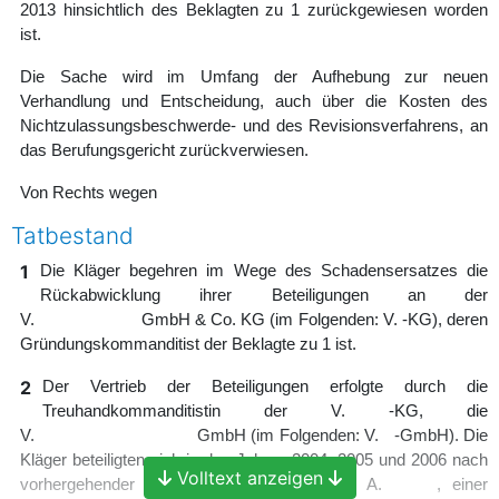
2013 hinsichtlich des Beklagten zu 1 zurückgewiesen worden
ist.
Die Sache wird im Umfang der Aufhebung zur neuen
Verhandlung und Entscheidung, auch über die Kosten des
Nichtzulassungsbeschwerde- und des Revisionsverfahrens, an
das Berufungsgericht zurückverwiesen.
Von Rechts wegen
Tatbestand
1
Die Kläger begehren im Wege des Schadensersatzes die
Rückabwicklung ihrer Beteiligungen an der
V. GmbH & Co. KG (im Folgenden: V. -KG), deren
Gründungskommanditist der Beklagte zu 1 ist.
2
Der Vertrieb der Beteiligungen erfolgte durch die
Treuhandkommanditistin der V. -KG, die
V. GmbH (im Folgenden: V. -GmbH). Die
Kläger beteiligten sich in den Jahren 2004, 2005 und 2006 nach
Volltext anzeigen
vorhergehender Beratung durch die Zeugin A. , einer