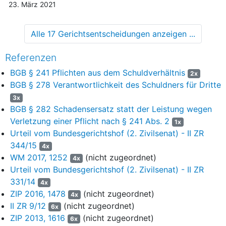
die Anlageentscheidung maßgeblichen Umstände verpflichtet
23. März 2021
haben solle, so dass er sich das Verschulden der eingesetzten
Untervermittler zurechnen lassen müsse, mangele es an einer
Alle 17 Gerichtsentscheidungen anzeigen ...
vertraglich oder schuldrechtlich ausgestalteten Beziehung
zwischen ihm und den Klägern. Der Beklagte zu 1 habe weder
Referenzen
selbst noch durch einen von ihm beauftragten
Verhandlungsgehilfen den Vertragsschluss der Kläger
BGB § 241 Pflichten aus dem Schuldverhältnis
2x
angebahnt. Auch Ansprüche aus Prospekthaftung im engeren
BGB § 278 Verantwortlichkeit des Schuldners für Dritte
Sinne sowie deliktische Ansprüche bestünden nicht.
3x
7
BGB § 282 Schadensersatz statt der Leistung wegen
II. Diese Ausführungen halten revisionsrechtlicher
Nachprüfung nicht stand. Das Berufungsgericht hat eine
Verletzung einer Pflicht nach § 241 Abs. 2
1x
Haftung des Beklagten zu 1 aus Prospekthaftung im weiteren
Urteil vom Bundesgerichtshof (2. Zivilsenat) - II ZR
Sinne dem Grunde nach zu Unrecht abgelehnt. Entgegen der
344/15
4x
Auffassung des Berufungsgerichts sind dem Beklagten zu 1 als
WM 2017, 1252
(nicht zugeordnet)
4x
Gründungsgesellschafter der V. -KG etwaige fehlerhafte
Urteil vom Bundesgerichtshof (2. Zivilsenat) - II ZR
Angaben der Zeugin A. zu den Risiken der Anlage nach
§ 278
331/14
4x
BGB
zuzurechnen.
ZIP 2016, 1478
(nicht zugeordnet)
4x
8
II ZR 9/12
(nicht zugeordnet)
1. Die Prospekthaftung im weiteren Sinne ist ein
6x
Anwendungsfall der Haftung für Verschulden bei
ZIP 2013, 1616
(nicht zugeordnet)
6x