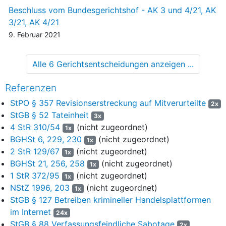
Beschluss vom Bundesgerichtshof - AK 3 und 4/21, AK
schuldig gesprochen und für beide auf eine
3/21, AK 4/21
Gesamtfreiheitsstrafe von einem Jahr und sieben Monaten unter
Strafaussetzung zur Bewährung erkannt. Die nichtrevidierenden
9. Februar 2021
Angeklagten G. , C. , R. und E. hat das Landgericht wegen
Bildung bewaffneter Gruppen sowie wegen Beihilfe zu drei
Alle 6 Gerichtsentscheidungen anzeigen ...
tateinheitlichen Fällen der gefährlichen Körperverletzung in
Tateinheit mit Beihilfe zu zwei tateinheitlichen Fällen der
Referenzen
Bedrohung und mit Beihilfe zur Sachbeschädigung verurteilt;
gegen den Angeklagten G. hat es eine Gesamtfreiheitsstrafe
StPO § 357 Revisionserstreckung auf Mitverurteilte
2x
von einem Jahr unter Strafaussetzung zur Bewährung verhängt,
StGB § 52 Tateinheit
3x
gegen den Angeklagten C. eine Gesamtgeldstrafe von 60
4 StR 310/54
(nicht zugeordnet)
1x
Tagessätzen zu je 20 €, gegen den Angeklagten R. eine solche
BGHSt 6, 229, 230
(nicht zugeordnet)
1x
von 90 Tagessätzen zu je 15 € sowie gegen den Angeklagten
2 StR 129/67
(nicht zugeordnet)
1x
E. eine Gesamtfreiheitsstrafe von einem Jahr und zwei
BGHSt 21, 256, 258
(nicht zugeordnet)
1x
Monaten.
1 StR 372/95
(nicht zugeordnet)
1x
2
Gegen die Verurteilung im Fall 4 der Urteilsgründe (Bildung
NStZ 1996, 203
(nicht zugeordnet)
1x
bewaffneter Gruppen) wendet sich der Angeklagte N. mit
StGB § 127 Betreiben krimineller Handelsplattformen
seiner Revision, mit der er die Verletzung materiellen Rechts
im Internet
24x
rügt. Er hat erklärt, das Rechtsmittel auf den Schuldspruch zu
StGB § 88 Verfassungsfeindliche Sabotage
2x