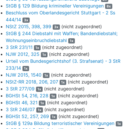
diesem Fall zu beschränken. Die Revision erfasst indes auch
StGB § 129 Bildung krimineller Vereinigungen
8x
den von Fall 4 nicht trennbaren Schuldspruch zum Fall 5 der
Beschluss vom Oberlandesgericht Stuttgart - 2 Ss
Urteilsgründe (drei tateinheitliche Fälle der gefährlichen
444/14
3x
Körperverletzung in Tateinheit mit zwei tateinheitlichen Fällen der
NStZ 2015, 398, 399
(nicht zugeordnet)
3x
Bedrohung und mit Sachbeschädigung). In diesem Umfang der
StGB § 244 Diebstahl mit Waffen; Bandendiebstahl;
Anfechtung hat das Rechtsmittel - gemäß
§ 357 StPO
auch
Wohnungseinbruchdiebstahl
zugunsten der sieben nichtrevidierenden Angeklagten - den aus
1x
dem Urteilstenor ersichtlichen Teilerfolg; im Übrigen ist es
3 StR 231/11
(nicht zugeordnet)
1x
unbegründet.
NJW 2012, 325
(nicht zugeordnet)
1x
Urteil vom Bundesgerichtshof (3. Strafsenat) - 3 StR
I.
233/14
1x
3
NJW 2015, 1540
(nicht zugeordnet)
Zu den Fällen 4 und 5 der Urteilsgründe hat das Landgericht
1x
folgende Feststellungen getroffen:
NStZ-RR 2018, 206, 207
(nicht zugeordnet)
1x
3 StR 277/09
(nicht zugeordnet)
1x
4
1. Fall 4:
BGHSt 54, 216, 228
(nicht zugeordnet)
1x
BGHSt 46, 321
(nicht zugeordnet)
5
Nachdem die Angeklagten N. und Gr. vor dem am
1x
3 StR 246/07
(nicht zugeordnet)
Ausgang des Bahnhofs Eb. gelegenen Döner-Imbiss
1x
gemeinschaftlich den Nebenkläger M. tätlich angegriffen hatten
BGHSt 52, 257, 269
(nicht zugeordnet)
1x
(Fall 3), begaben sie sich in die etwa 400 Meter entfernte
StGB § 129a Bildung terroristischer Vereinigungen
1x
gemeinsame Wohnung. Im Rahmen dieser vorangegangenen