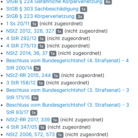
StGB § 224 Gefährliche Körperverletzung
9x
Auseinandersetzung war N. s T-Shirt im Ausschnitt eingerissen;
StGB § 303 Sachbeschädigung
1x
bei Gr. hatte sich sturzbedingt eine am Vortag provisorisch
StGB § 223 Körperverletzung
3x
eingesetzte Zahnbrücke gelockert. Beide berichteten den in der
1 Ss 20/11
(nicht zugeordnet)
1x
Wohnung sukzessive eintreffenden sechs weiteren Angeklagten
NStZ 2012, 326, 327
(nicht zugeordnet)
1x
G. , B. , C. , S. , R. und E. wahrheitswidrig, sie seien von
4 StR 292/12
(nicht zugeordnet)
1x
"Immigranten" vor dem Döner-Imbiss zusammengeschlagen
4 StR 275/13
(nicht zugeordnet)
1x
worden. Nach einiger Zeit gaben N. und Gr. in der Absicht, sich
NStZ 2014, 36, 37
(nicht zugeordnet)
an "den Ausländern" zu rächen, welche die in der Wohnung
1x
Beschluss vom Bundesgerichtshof (4. Strafsenat) - 4
Anwesenden am Döner-Imbiss vermuteten, die Parole aus,
dass "man jetzt runter gehe". N. bewaffnete sich mit einem
StR 200/14
1x
circa einen Meter langen Baseballschläger, Gr. mit einer etwa
NStZ-RR 2015, 244
(nicht zugeordnet)
1x
1,20 Meter langen Vorhangstange aus Holz und B. mit einem
3 StR 158/12
(nicht zugeordnet)
1x
Schlosserhammer.
Beschluss vom Bundesgerichtshof (3. Strafsenat) - 3
StR 171/15
1x
6
Anschließend brachen sämtliche Angeklagte - jeweils in
Beschluss vom Bundesgerichtshof (3. Strafsenat) - 3
Kenntnis der Bewaffnung einzelner von ihnen - zu dem
StR 93/17
Döner-Imbiss auf, um dort im Rahmen einer
1x
NStZ-RR 2017, 339
(nicht zugeordnet)
"Vergeltungsaktion", insbesondere unter Verwendung der
1x
mitgeführten Gegenstände, zu randalieren, zu drohen und zu
4 StR 347/05
(nicht zugeordnet)
1x
prügeln. Vorneweg marschierten N. und Gr. , die gut
NStZ 2006, 572, 573
(nicht zugeordnet)
1x