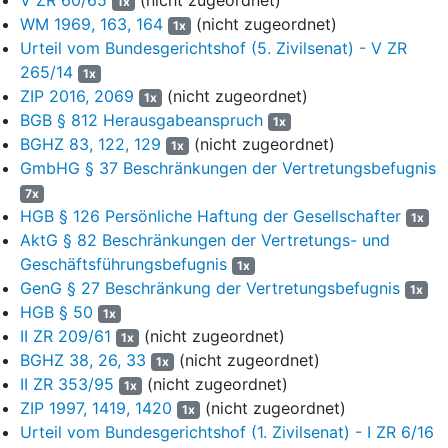
1x
WM 1969, 163, 164
(nicht zugeordnet)
9
1. Im Ergebnis zutreffend hat das Berufungsgericht allerdings
1x
Urteil vom Bundesgerichtshof (5. Zivilsenat) - V ZR
einen Anspruch auf Bewilligung der Löschung der
Auflassungsvormerkung mit der Begründung verneint, der durch
265/14
1x
die Vormerkung gesicherte Anspruch sei nicht deshalb nicht
ZIP 2016, 2069
(nicht zugeordnet)
1x
entstanden, weil eine in entsprechender Anwendung des
§ 179a
BGB § 812 Herausgabeanspruch
1x
AktG
erforderliche Zustimmung der Gesellschafterversammlung
BGHZ 83, 122, 129
(nicht zugeordnet)
1x
der Klägerin fehle.
§ 179a AktG
ist auf die GmbH nicht analog
GmbHG § 37 Beschränkungen der Vertretungsbefugnis
anwendbar.
7x
HGB § 126 Persönliche Haftung der Gesellschafter
10
a) Ein Vertrag, durch den sich eine Aktiengesellschaft zur
1x
AktG § 82 Beschränkungen der Vertretungs- und
Übertragung des ganzen Gesellschaftsvermögens
verpflichtet, ohne dass die Übertragung unter die Vorschriften
Geschäftsführungsbefugnis
1x
des Umwandlungsgesetzes fällt, bedarf nach
§ 179a Abs. 1 Satz
GenG § 27 Beschränkung der Vertretungsbefugnis
1x
1 AktG
auch dann eines Beschlusses der Hauptversammlung
HGB § 50
1x
nach
§ 179 AktG
, wenn damit nicht eine Änderung des
II ZR 209/61
(nicht zugeordnet)
1x
Unternehmensgegenstands verbunden ist. Der
BGHZ 38, 26, 33
(nicht zugeordnet)
1x
Zustimmungsbeschluss der Hauptversammlung ist
II ZR 353/95
(nicht zugeordnet)
1x
Wirksamkeitserfordernis des schuldrechtlichen
ZIP 1997, 1419, 1420
(nicht zugeordnet)
1x
Übertragungsvertrags. Das hat der Senat bereits zu
§ 361 AktG
Urteil vom Bundesgerichtshof (1. Zivilsenat) - I ZR 6/16
1965 entschieden (vgl. BGH, Urteil vom 25. Februar 1982 -
II ZR