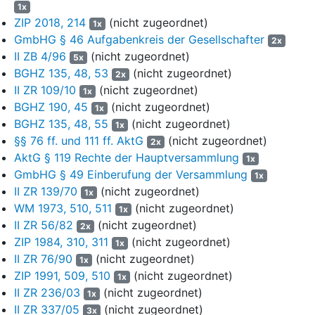
1x
174/80
,
BGHZ 83, 122, 128
- Holzmüller; Urteil vom 9. Januar
ZIP 2018, 214
(nicht zugeordnet)
1995 -
II ZR 24/94
,
ZIP 1995, 278, 279
; Urteil vom 26. April 2004
1x
GmbHG § 46 Aufgabenkreis der Gesellschafter
-
II ZR 155/02
,
BGHZ 159, 30, 42
- Gelatine I). Die Qualifizierung
2x
des Hauptversammlungsbeschlusses als
II ZB 4/96
(nicht zugeordnet)
5x
Wirksamkeitserfordernis gilt aber nicht nur für
§ 361 AktG
1965,
BGHZ 135, 48, 53
(nicht zugeordnet)
2x
sondern auch für
§ 179a AktG
, obwohl der Normtext das Wort
II ZR 109/10
(nicht zugeordnet)
1x
"wirksam" nicht mehr enthält. Es ist nicht ersichtlich, dass der
BGHZ 190, 45
(nicht zugeordnet)
1x
Gesetzgeber mit der sprachlichen Veränderung eine Änderung
BGHZ 135, 48, 55
(nicht zugeordnet)
1x
auf der Rechtsfolgenseite der Norm beabsichtigt hat (vgl. BGH,
§§ 76 ff. und 111 ff. AktG
(nicht zugeordnet)
2x
Urteil vom 9. Oktober 2006 -
II ZR 46/05
,
BGHZ 169, 221
Rn.
AktG § 119 Rechte der Hauptversammlung
1x
19). Dementsprechend hält die weit überwiegende Auffassung
GmbHG § 49 Einberufung der Versammlung
1x
im Schrifttum das Verpflichtungsgeschäft ohne
II ZR 139/70
(nicht zugeordnet)
1x
Hauptversammlungsbeschluss zu Recht zunächst für
WM 1973, 510, 511
(nicht zugeordnet)
schwebend unwirksam nach
§ 177 BGB
. Verweigert die
1x
II ZR 56/82
(nicht zugeordnet)
Hauptversammlung ihre Zustimmung, ist der Vertrag endgültig
2x
unwirksam (vgl. Bayer/Lieder/Hoffmann, AG 2017, 717, 722;
ZIP 1984, 310, 311
(nicht zugeordnet)
1x
Brocker/Schulenburg,
BB 2015, 1993
; Eschwey, MittBayNot
II ZR 76/90
(nicht zugeordnet)
1x
2018, 299, 302; Hüren, RNotZ 2014, 77, 84; Weber, DNotZ 2018,
ZIP 1991, 509, 510
(nicht zugeordnet)
1x
96, 97 f., 99; Werner, GmbHR 2018, 888, 893; K. Schmidt,
II ZR 236/03
(nicht zugeordnet)
1x
Gesellschaftsrecht, 4. Aufl., § 30 V 2 a, S. 927;
II ZR 337/05
(nicht zugeordnet)
3x