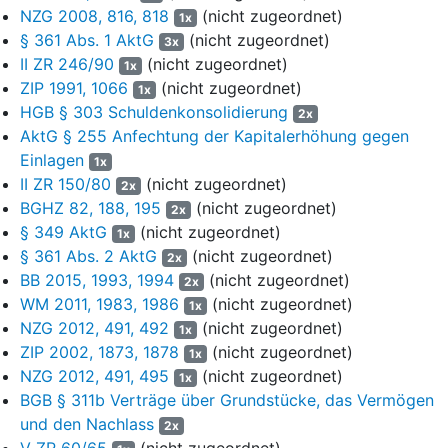
laufenden Geschäfte zu beenden, die Verpflichtungen der
NZG 2008, 816, 818
(nicht zugeordnet)
1x
aufgelösten Gesellschaft zu erfüllen und das Vermögen in Geld
§ 361 Abs. 1 AktG
(nicht zugeordnet)
3x
umzusetzen.
II ZR 246/90
(nicht zugeordnet)
1x
ZIP 1991, 1066
(nicht zugeordnet)
7
Der Wirksamkeit des mit dem Beklagten geschlossenen
1x
HGB § 303 Schuldenkonsolidierung
Kaufvertrags stehe schließlich auch nicht ein Missbrauch der
2x
Vertretungsmacht durch den Liquidator Ba. entgegen.
AktG § 255 Anfechtung der Kapitalerhöhung gegen
Maßgeblich sei, inwieweit dem Beklagten der Widerspruch des
Einlagen
1x
Gesellschafters Bä. gegen die Veräußerung an ihn, den
II ZR 150/80
(nicht zugeordnet)
2x
Beklagten, und die Notwendigkeit einer Abstimmung der
BGHZ 82, 188, 195
(nicht zugeordnet)
2x
Gesellschafter über den Erwerb bekannt gewesen sei. Im
§ 349 AktG
(nicht zugeordnet)
1x
Ergebnis der Beweisaufnahme sei der Senat nicht überzeugt,
§ 361 Abs. 2 AktG
(nicht zugeordnet)
2x
dass der Beklagte bei Abschluss des Kaufvertrags Kenntnis von
BB 2015, 1993, 1994
(nicht zugeordnet)
2x
der fehlenden Zustimmung des Gesellschafters Bä. zum
WM 2011, 1983, 1986
(nicht zugeordnet)
1x
Verkauf an ihn und über die daraus folgende Notwendigkeit der
NZG 2012, 491, 492
(nicht zugeordnet)
1x
Herbeiführung eines Gesellschafterbeschlusses gehabt habe.
ZIP 2002, 1873, 1878
(nicht zugeordnet)
1x
8
II. Diese Ausführungen halten rechtlicher Nachprüfung nicht
NZG 2012, 491, 495
(nicht zugeordnet)
1x
in allen Punkten stand. Mit der gegebenen Begründung kann
BGB § 311b Verträge über Grundstücke, das Vermögen
die Abweisung der Klage unter dem rechtlichen Gesichtspunkt
und den Nachlass
2x
des Missbrauchs der Vertretungsmacht keinen Bestand haben.
V ZR 60/65
(nicht zugeordnet)