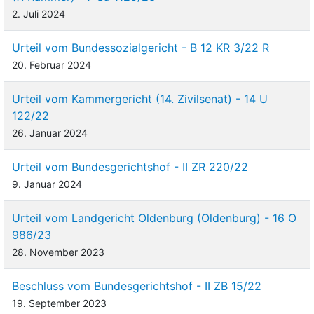
Schreiben vom 18. Juli 2014 dem Beklagten gegenüber
2. Juli 2024
mitgeteilt habe, dass er dem Verkauf des Grundstücks nicht
zustimme und es an einem entsprechenden
Urteil vom Bundessozialgericht - B 12 KR 3/22 R
Gesellschafterbeschluss fehle. Jedenfalls, so die Klägerin, habe
der Beklagte grob fahrlässig die Augen davor verschlossen,
20. Februar 2024
dass Ba. seine Vertretungsmacht missbraucht habe.
Urteil vom Kammergericht (14. Zivilsenat) - 14 U
3
Das Landgericht hat der Klage auf Zustimmung zur
122/22
Löschung der Auflassungsvormerkung stattgegeben, weil der
26. Januar 2024
Kaufvertrag in Ermangelung einer nach
§ 179a AktG
erforderlichen Zustimmung unwirksam sei. Das
Urteil vom Bundesgerichtshof - II ZR 220/22
Berufungsgericht hat das landgerichtliche Urteil aufgehoben und
die Klage abgewiesen. Mit ihrer vom Senat zugelassenen
9. Januar 2024
Revision begehrt die Klägerin die Wiederherstellung des
landgerichtlichen Urteils.
Urteil vom Landgericht Oldenburg (Oldenburg) - 16 O
986/23
Entscheidungsgründe
28. November 2023
4
Die Revision der Klägerin hat Erfolg. Sie führt zur Aufhebung
des Berufungsurteils und zur Zurückverweisung der Sache
Beschluss vom Bundesgerichtshof - II ZB 15/22
an das Berufungsgericht.
19. September 2023