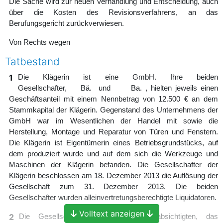
Die Sache wird zur neuen Verhandlung und Entscheidung, auch
über die Kosten des Revisionsverfahrens, an das
Berufungsgericht zurückverwiesen.
Von Rechts wegen
Tatbestand
1
Die Klägerin ist eine GmbH. Ihre beiden
Gesellschafter, Bä. und Ba. , hielten jeweils einen
Geschäftsanteil mit einem Nennbetrag von 12.500 € an dem
Stammkapital der Klägerin. Gegenstand des Unternehmens der
GmbH war im Wesentlichen der Handel mit sowie die
Herstellung, Montage und Reparatur von Türen und Fenstern.
Die Klägerin ist Eigentümerin eines Betriebsgrundstücks, auf
dem produziert wurde und auf dem sich die Werkzeuge und
Maschinen der Klägerin befanden. Die Gesellschafter der
Klägerin beschlossen am 18. Dezember 2013 die Auflösung der
Gesellschaft zum 31. Dezember 2013. Die beiden
Gesellschafter wurden alleinvertretungsberechtigte Liquidatoren.
Volltext anzeigen
2
Die Gesellschafter der Klägerin beabsichtigten, das