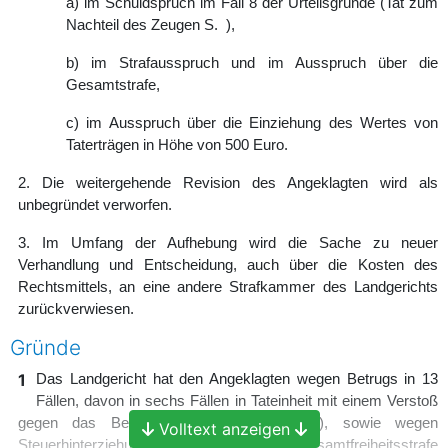
a) im Schuldspruch im Fall 8 der Urteilsgründe (Tat zum
Nachteil des Zeugen S. ),
b) im Strafausspruch und im Ausspruch über die
Gesamtstrafe,
c) im Ausspruch über die Einziehung des Wertes von
Taterträgen in Höhe von 500 Euro.
2. Die weitergehende Revision des Angeklagten wird als
unbegründet verworfen.
3. Im Umfang der Aufhebung wird die Sache zu neuer
Verhandlung und Entscheidung, auch über die Kosten des
Rechtsmittels, an eine andere Strafkammer des Landgerichts
zurückverwiesen.
Gründe
1
Das Landgericht hat den Angeklagten wegen Betrugs in 13
Fällen, davon in sechs Fällen in Tateinheit mit einem Verstoß
gegen das Berufsverbot (
§ 145c StGB
), sowie wegen
Volltext anzeigen
Steuerhinterziehung in elf Fällen zu einer Gesamtfreiheitsstrafe