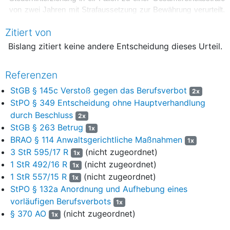
von zwei Jahren mit Strafaussetzung zur Bewährung verurteilt.
Es hat die Einziehung des Wertes von Taterträgen in Höhe von
Zitiert von
92.914,35 Euro sowie die Einziehung von zwei Computern
angeordnet. Dem Angeklagten wurde für die Dauer von zwei
Bislang zitiert keine andere Entscheidung dieses Urteil.
Jahren verboten, den Beruf eines Rechtsanwalts auszuüben. Im
Übrigen wurde der Angeklagte freigesprochen.
Referenzen
2
Hiergegen wendet sich der Angeklagte mit seiner auf die
StGB § 145c Verstoß gegen das Berufsverbot
2x
Verletzung materiellen Rechts gestützten Revision. Das
StPO § 349 Entscheidung ohne Hauptverhandlung
Rechtsmittel erzielt den aus der Beschlussformel ersichtlichen
durch Beschluss
2x
Erfolg (
§ 349 Abs. 4 StPO
); im Übrigen ist es unbegründet im
StGB § 263 Betrug
1x
Sinne von
§ 349 Abs. 2 StPO
.
BRAO § 114 Anwaltsgerichtliche Maßnahmen
1x
I.
3 StR 595/17 R
(nicht zugeordnet)
1x
1 StR 492/16 R
(nicht zugeordnet)
1x
3
Die Sachrüge führt zur teilweisen Aufhebung des
1 StR 557/15 R
(nicht zugeordnet)
1x
angegriffenen Urteils.
StPO § 132a Anordnung und Aufhebung eines
4
vorläufigen Berufsverbots
1. Der Schuldspruch im Fall 8 der Urteilsgründe (Tat zum
1x
Nachteil des Zeugen S. ) hält rechtlicher Überprüfung nicht
§ 370 AO
(nicht zugeordnet)
1x
stand.