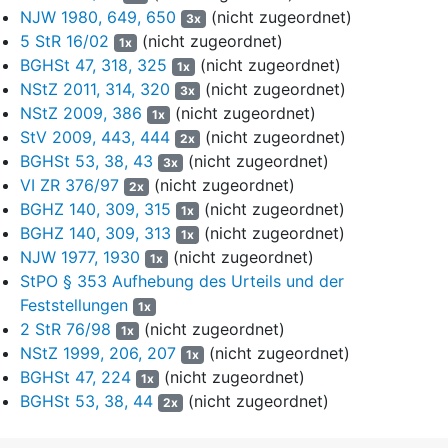
mehrere Abschnitte der Baustelle zuständigen Oberbauleiter
NJW 1980, 649, 650
(nicht zugeordnet)
3x
unterstellt. Im Falle des Angeklagten L. war dies der gesondert
5 StR 16/02
(nicht zugeordnet)
1x
Verfolgte H. , der zugleich sein Urlaubsvertreter war. Beide
BGHSt 47, 318, 325
(nicht zugeordnet)
Abteilungen waren dem „Technischen Außendienst“ der ARGE
1x
NStZ 2011, 314, 320
(nicht zugeordnet)
untergeordnet. Seitens der K. wurde der Baufortschritt durch
3x
den Mitangeklagten A. überwacht.
NStZ 2009, 386
(nicht zugeordnet)
1x
StV 2009, 443, 444
(nicht zugeordnet)
2x
7
Den am Bau Beteiligten war die Gefahr bewusst, die von
BGHSt 53, 38, 43
(nicht zugeordnet)
3x
einer undichten Baugrubenumschließung ausging. Teil des
VI ZR 376/97
(nicht zugeordnet)
2x
Vertrags zwischen der K. und der ARGE waren deshalb auch
BGHZ 140, 309, 315
(nicht zugeordnet)
1x
„Zusätzliche Technische Vertragsbedingungen Nord-Süd-
BGHZ 140, 309, 313
(nicht zugeordnet)
1x
Stadtbahn“, in denen darauf hingewiesen wurde, dass im
NJW 1977, 1930
(nicht zugeordnet)
Erdreich Findlinge vorkommen und zu Problemen bei der
1x
StPO § 353 Aufhebung des Urteils und der
Erstellung der Schlitzwand führen könnten; überdies könnten
durch Fehlstellen in der Wand Boden- bzw. Wassereinbrüche
Feststellungen
1x
eintreten, die zu Schäden an umliegenden Gebäuden führen
2 StR 76/98
(nicht zugeordnet)
1x
könnten. Es gebe nur geringe Möglichkeiten, Risiken im Vorlauf
NStZ 1999, 206, 207
(nicht zugeordnet)
1x
sicher zu erkennen und zu vermeiden, die
BGHSt 47, 224
(nicht zugeordnet)
1x
Problembeherrschung erfolge durch genaue Kontrolle der
BGHSt 53, 38, 44
(nicht zugeordnet)
2x
Schlitzwandarbeiten. Diese sollte nach einem Kontrollplan
gewährleistet werden, der die Anfertigung verschiedener