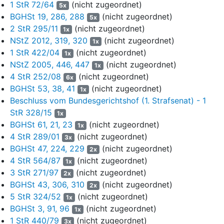
1 StR 72/64
(nicht zugeordnet)
5x
innerstädtischen Bahnlinie. Bauherrin war die K. AG (im
BGHSt 19, 286, 288
(nicht zugeordnet)
5x
Folgenden: K. ). Im November 2003 wurde einer aus mehreren
2 StR 295/11
(nicht zugeordnet)
Bauunternehmen bestehenden Arbeitsgemeinschaft (im
1x
NStZ 2012, 319, 320
(nicht zugeordnet)
Folgenden: ARGE) der Zuschlag zur Errichtung des südlichen
1x
Teils der Stadtbahn erteilt. Hiervon umfasst war auch der Bau
1 StR 422/04
(nicht zugeordnet)
1x
einer bis rund 27 Meter unter dem Straßenniveau liegenden
NStZ 2005, 446, 447
(nicht zugeordnet)
1x
Gleiswechselanlage in unmittelbarer Nähe des Historischen
4 StR 252/08
(nicht zugeordnet)
6x
Archivs in der Severinstraße in Köln.
BGHSt 53, 38, 41
(nicht zugeordnet)
1x
Beschluss vom Bundesgerichtshof (1. Strafsenat) - 1
6
Um die Baugrube für diese Gleiswechselanlage vor dem
StR 328/15
1x
Zutritt von Grundwasser sowie Erdreich zu schützen, sollte
BGHSt 61, 21, 23
(nicht zugeordnet)
durch die ARGE zunächst eine sog. Schlitzwand als
1x
4 StR 289/01
(nicht zugeordnet)
Baugrubenumschließung in den Baugrund eingelassen werden,
3x
um anschließend die Baugrube ausheben zu können. Für die
BGHSt 47, 224, 229
(nicht zugeordnet)
2x
Herstellung der Schlitzwand war die Abteilung „Spezialtiefbau"
4 StR 564/87
(nicht zugeordnet)
1x
der ARGE unter der Verantwortung des Angeklagten L. als
3 StR 271/97
(nicht zugeordnet)
2x
Bauleiter zuständig. Dagegen wurde der spätere Aushub durch
BGHSt 43, 306, 310
(nicht zugeordnet)
2x
die Abteilung „Ingenieurbau“ vorgenommen. Deren
5 StR 324/52
(nicht zugeordnet)
1x
verantwortlicher Bauleiter war bis zum September 2008 der
BGHSt 3, 91, 96
(nicht zugeordnet)
1x
Angeklagte G. . Die Bauleiter waren ihrerseits jeweils einem für
1 StR 440/79
(nicht zugeordnet)
3x