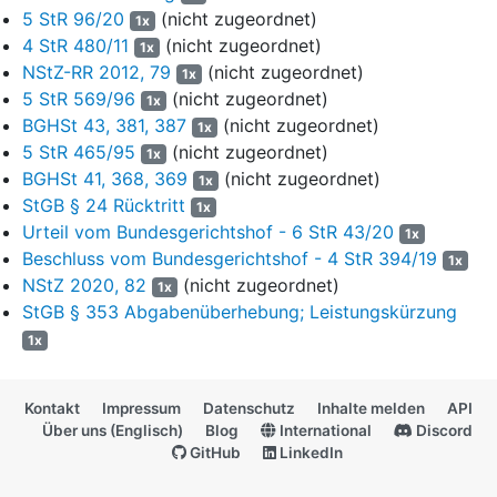
2 StGB
5 StR 96/20
(aF), lautet der Schuldspruch entsprechend der
(nicht zugeordnet)
1x
gesetzlichen Überschrift auf „sexuelle Nötigung“.
4 StR 480/11
(nicht zugeordnet)
1x
NStZ-RR 2012, 79
(nicht zugeordnet)
1x
4
b) In Fall II.2 stellt die unverlangte Übersendung des Fotos
5 StR 569/96
(nicht zugeordnet)
1x
mit pornographischem Inhalt (
§ 184 Abs. 1 Nr. 6 StGB
aF) an
BGHSt 43, 381, 387
(nicht zugeordnet)
1x
die minderjährige Geschädigte (
§ 184 Abs. 1 Nr. 1 StGB
aF) nur
5 StR 465/95
(nicht zugeordnet)
1x
eine Tat des Verbreitens pornographischer Schriften dar. Ferner
BGHSt 41, 368, 369
(nicht zugeordnet)
war in diesem Fall der auf „Besitz einer pornographischen
1x
StGB § 24 Rücktritt
Schrift“ lautende Schuldspruch wie aus der Beschlussformel
1x
ersichtlich zu ändern (vgl. UA S. 32), zumal das Unternehmen
Urteil vom Bundesgerichtshof - 6 StR 43/20
1x
(vgl.
§ 11 Abs. 1 Nr. 6 StGB
), sich den Besitz an einer
Beschluss vom Bundesgerichtshof - 4 StR 394/19
1x
jugendpornographischen Schrift zu verschaffen (
§ 184c Abs. 3
NStZ 2020, 82
(nicht zugeordnet)
1x
Alt. 1 StGB
aF), den bloßen Besitz verdrängt (vgl. BGH,
StGB § 353 Abgabenüberhebung; Leistungskürzung
Beschluss vom 10. Juli 2008 -
3 StR 215/08
;
NStZ 2009, 208
).
1x
5
2. Der Schuldspruch im Fall II.9 der Urteilsgründe hält
revisiongerichtlicher Überprüfung nicht stand. Insoweit hat
Kontakt
Impressum
Datenschutz
Inhalte melden
API
das Landgericht festgestellt, dass der Angeklagte der 13-jährigen
Über uns (Englisch)
Blog
International
Discord
Geschädigten - erfolglos - „fernschriftlich“ Geld unter anderem
GitHub
LinkedIn
für ein Entkleiden während eines Videotelefonats anbot.