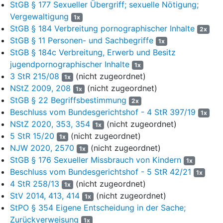
StGB § 177 Sexueller Übergriff; sexuelle Nötigung;
versuchten sexuellen Übergriffs in Tateinheit mit dem
Vergewaltigung
1x
Unternehmen, sich den Besitz einer kinderpornographischen
StGB § 184 Verbreitung pornographischer Inhalte
2x
Schrift zu verschaffen (Fall II.9), und wegen Unternehmens, sich
StGB § 11 Personen- und Sachbegriffe
1x
den Besitz einer jugendpornographischen Schrift zu verschaffen
StGB § 184c Verbreitung, Erwerb und Besitz
(Fall II.10), zu einer Gesamtfreiheitsstrafe von drei Jahren und
jugendpornographischer Inhalte
acht Monaten verurteilt. Die dagegen gerichtete Revision des
1x
Angeklagten hat mit der Sachrüge in dem aus der
3 StR 215/08
(nicht zugeordnet)
1x
Entscheidungsformel ersichtlichen Umfang Erfolg (
§ 349 Abs. 4
NStZ 2009, 208
(nicht zugeordnet)
1x
StPO
); im Übrigen ist das Rechtsmittel unbegründet im Sinne
StGB § 22 Begriffsbestimmung
2x
des
§ 349 Abs. 2 StPO
.
Beschluss vom Bundesgerichtshof - 4 StR 397/19
1x
NStZ 2020, 353, 354
(nicht zugeordnet)
1x
I.
5 StR 15/20
(nicht zugeordnet)
1x
2
1. Der Senat berichtigt den Schuldspruch zu den Fällen II.1
NJW 2020, 2570
(nicht zugeordnet)
1x
und 2 entsprechend den rechtsfehlerfreien Ausführungen in
StGB § 176 Sexueller Missbrauch von Kindern
1x
den Entscheidungsgründen des angefochtenen Urteils.
Beschluss vom Bundesgerichtshof - 5 StR 42/21
1x
4 StR 258/13
(nicht zugeordnet)
1x
3
a) Erfolgen die sexuellen Handlungen - wie hier - unter
StV 2014, 413, 414
(nicht zugeordnet)
1x
Anwendung von Gewalt (Fall II.1, UA S. 30) oder unter
StPO § 354 Eigene Entscheidung in der Sache;
Drohung mit gegenwärtiger Gefahr für Leib oder Leben (Fall II.2,
Zurückverweisung
UA S. 32) im Sinne von
§ 177 Abs. 5 Nr. 1 beziehungsweise Nr.
1x