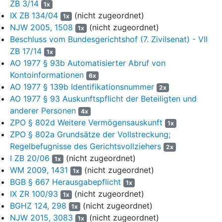
ZB 3/14
1x
Bundeszentralamtes für Steuern aufgeführt, Anschriften,
IX ZB 134/04
(nicht zugeordnet)
Kontonummer und die Bank, bei der das Konto
1x
NJW 2005, 1508
(nicht zugeordnet)
unterhalten wird, sowie der Zeitpunkt der Kontoeröffnung
1x
Beschluss vom Bundesgerichtshof (7. Zivilsenat) - VII
offengelegt werden.
ZB 17/14
1x
5
B. Das Beschwerdegericht hat die sofortige Beschwerde des
AO 1977 § 93b Automatisierter Abruf von
Gläubigers als zulässig, aber unbegründet angesehen. Es hat
Kontoinformationen
6x
angenommen, die Obergerichtsvollzieherin habe in der dem
AO 1977 § 139b Identifikationsnummer
2x
Gläubiger mitgeteilten Auskunft des Bundeszentralamts für
AO 1977 § 93 Auskunftspflicht der Beteiligten und
Steuern die Kontodaten Dritter mit Recht geschwärzt. Dazu hat
anderer Personen
es ausgeführt:
4x
ZPO § 802d Weitere Vermögensauskunft
1x
6
Die Schwärzung der gemäß
§ 802l Abs. 1 Satz 1 Nr. 2 ZPO
ZPO § 802a Grundsätze der Vollstreckung;
durch den Gerichtsvollzieher vom Bundeszentralamt für
Regelbefugnisse des Gerichtsvollziehers
2x
Steuern erhobenen Kontodaten Dritter in der dem Gläubiger zu
I ZB 20/06
(nicht zugeordnet)
1x
erteilenden Auskunft sei durch eine verfassungskonforme
WM 2009, 1431
(nicht zugeordnet)
1x
Auslegung der Bestimmung des
§ 802l ZPO
geboten. Das
BGB § 667 Herausgabepflicht
1x
Grundrecht des Kontoinhabers auf informationelle
IX ZR 100/93
(nicht zugeordnet)
1x
Selbstbestimmung stehe der Weitergabe der auf ihn bezogenen
BGHZ 124, 298
(nicht zugeordnet)
Daten entgegen.
1x
§ 802l ZPO
stelle keine geeignete
NJW 2015, 3083
(nicht zugeordnet)
Rechtsgrundlage für einen Eingriff in die Grundrechte der an der
1x