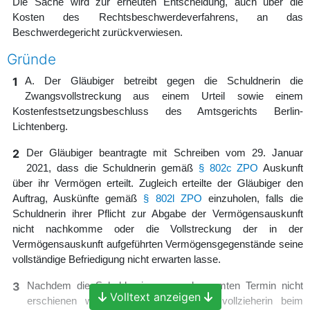
Die Sache wird zur erneuten Entscheidung, auch über die
Kosten des Rechtsbeschwerdeverfahrens, an das
Beschwerdegericht zurückverwiesen.
Gründe
1
A. Der Gläubiger betreibt gegen die Schuldnerin die
Zwangsvollstreckung aus einem Urteil sowie einem
Kostenfestsetzungsbeschluss des Amtsgerichts Berlin-
Lichtenberg.
2
Der Gläubiger beantragte mit Schreiben vom 29. Januar
2021, dass die Schuldnerin gemäß
§ 802c ZPO
Auskunft
über ihr Vermögen erteilt. Zugleich erteilte der Gläubiger den
Auftrag, Auskünfte gemäß
§ 802l ZPO
einzuholen, falls die
Schuldnerin ihrer Pflicht zur Abgabe der Vermögensauskunft
nicht nachkomme oder die Vollstreckung der in der
Vermögensauskunft aufgeführten Vermögensgegenstände seine
vollständige Befriedigung nicht erwarten lasse.
3
Nachdem die Schuldnerin zum anberaumten Termin nicht
Volltext anzeigen
erschienen war, holte die Obergerichtsvollzieherin beim