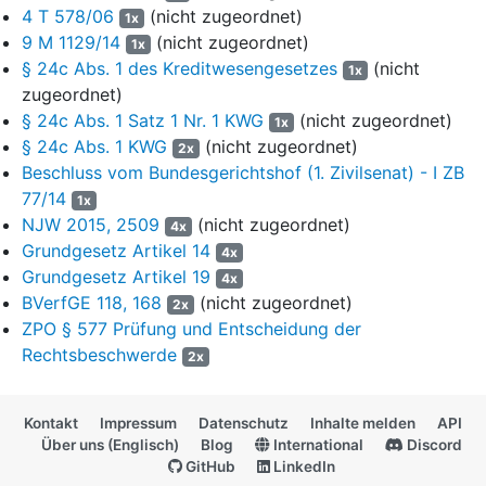
Zwangsvollstreckung nicht beteiligten Dritten dar. In
4 T 578/06
(nicht zugeordnet)
§ 802l ZPO
1x
würden nur die Rechte des Gläubigers und die des Schuldners
9 M 1129/14
(nicht zugeordnet)
1x
auf informationelle Selbstbestimmung gegeneinander
§ 24c Abs. 1 des Kreditwesengesetzes
(nicht
1x
abgewogen, nicht aber die des drittbetroffenen Kontoinhabers.
zugeordnet)
Es sei nicht anzunehmen, dass der Gesetzgeber mit
§ 802l
§ 24c Abs. 1 Satz 1 Nr. 1 KWG
(nicht zugeordnet)
1x
ZPO
eine Norm zum Eingriff in Rechte Dritter habe schaffen
§ 24c Abs. 1 KWG
(nicht zugeordnet)
2x
wollen. Das Problem sei im Gesetzgebungsverfahren nicht
Beschluss vom Bundesgerichtshof (1. Zivilsenat) - I ZB
erörtert worden. Außerdem sei eine Informationspflicht über das
77/14
1x
Ergebnis einer Erhebung oder eines Ersuchens in
§ 802l Abs. 3
NJW 2015, 2509
(nicht zugeordnet)
4x
ZPO
nur zugunsten des Schuldners, nicht aber zugunsten des
Grundgesetz Artikel 14
Dritten vorgesehen.
4x
Grundgesetz Artikel 19
4x
7
C. Die Rechtsbeschwerde ist statthaft (
§ 574 Abs. 1 Satz 1
BVerfGE 118, 168
(nicht zugeordnet)
2x
Nr. 2, Abs. 3 Satz 2 ZPO
) und auch sonst zulässig (
§ 575
ZPO § 577 Prüfung und Entscheidung der
ZPO
). Sie hat auch in der Sache Erfolg und führt zur
Rechtsbeschwerde
2x
Zurückverweisung der Sache an das Beschwerdegericht.
8
I. Das Beschwerdegericht hat die Zulassung der
Kontakt
Impressum
Datenschutz
Inhalte melden
API
Rechtsbeschwerde wirksam auf die Frage beschränkt, ob
Über uns (Englisch)
Blog
International
Discord
die Obergerichtsvollzieherin in ihrer Auskunft an den Gläubiger
GitHub
LinkedIn
die ihr vom Bundeszentralamt für Steuern mitgeteilten