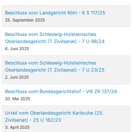
Nichtzulassungsbeschwerde, mit der sie ihr auf Abweisung
der Klage, hilfsweise auf Feststellung der Fortsetzung des
Beschluss vom Landgericht Köln - 6 S 117/25
Mietverhältnisses nach
§§ 574 f. BGB
gerichtetes Begehren
25. September 2025
weiterverfolgen.
Beschluss vom Schleswig-Holsteinisches
II.
Oberlandesgericht (7. Zivilsenat) - 7 U 98/24
7
Das Berufungsgericht hat zur Begründung seiner
6. Juni 2025
Entscheidung, soweit für das Verfahren der
Nichtzulassungsbeschwerde von Interesse, im Wesentlichen
Beschluss vom Schleswig-Holsteinisches
ausgeführt:
Oberlandesgericht (7. Zivilsenat) - 7 U 23/25
8
2. Juni 2025
Das Amtsgericht habe zu Recht angenommen, dass ein
Kündigungsgrund gemäß
§ 573 Abs. 1, Abs. 2 Nr. 2 BGB
vorliege, weil die Klägerin die Räume als Wohnung für sich und
Beschluss vom Bundesgerichtshof - VIII ZR 137/24
ihre Familienangehörigen benötige. Es habe festgestellt, dass
20. Mai 2025
die Klägerin beabsichtige, das Nebenhaus zu beziehen und ihren
Sohn D. mit seiner Familie das Haupthaus beziehen zu
Urteil vom Oberlandesgericht Karlsruhe (25.
lassen sowie dem Sohn P. einen Raum zur Nutzung als
Zivilsenat) - 25 U 162/23
Zweitwohnsitz zur Verfügung zu stellen.
3. April 2025