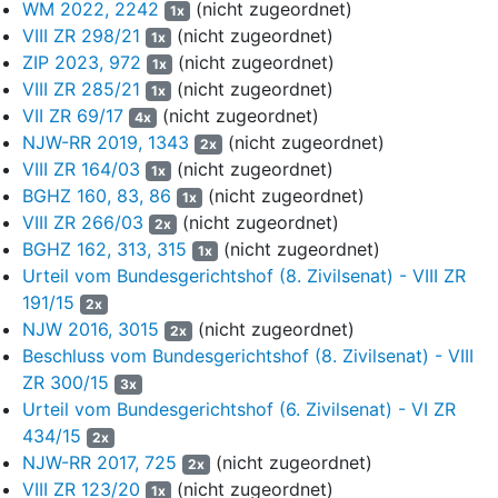
WM 2022, 2242
(nicht zugeordnet)
1x
Eigennutzungswunsch gefasst habe. Insgesamt setzten die
VIII ZR 298/21
(nicht zugeordnet)
1x
Beklagten lediglich ihre Beweiswürdigung an die Stelle
ZIP 2023, 972
(nicht zugeordnet)
derjenigen des Amtsgerichts.
1x
VIII ZR 285/21
(nicht zugeordnet)
1x
III.
VII ZR 69/17
(nicht zugeordnet)
4x
NJW-RR 2019, 1343
(nicht zugeordnet)
2x
11
Die zulässige Nichtzulassungsbeschwerde hat in der Sache
VIII ZR 164/03
(nicht zugeordnet)
1x
Erfolg (
§ 544 Abs. 9 ZPO
), weil die Sicherung einer
BGHZ 160, 83, 86
(nicht zugeordnet)
einheitlichen Rechtsprechung eine Entscheidung des
1x
VIII ZR 266/03
(nicht zugeordnet)
Revisionsgerichts erfordert (
§ 543 Abs. 2 Satz 1 Nr. 2 Alt. 2
2x
ZPO
). Das Berufungsgericht hat den Anspruch der Beklagten
BGHZ 162, 313, 315
(nicht zugeordnet)
1x
auf Gewährung rechtlichen Gehörs (
Art. 103 Abs. 1 GG
) in
Urteil vom Bundesgerichtshof (8. Zivilsenat) - VIII ZR
entscheidungserheblicher Weise verletzt. Denn es hat -
191/15
2x
ausgehend von einem zu engen rechtlichen
NJW 2016, 3015
(nicht zugeordnet)
2x
Überprüfungsmaßstab des Berufungsgerichts gemäß
§ 529
Beschluss vom Bundesgerichtshof (8. Zivilsenat) - VIII
Abs. 1 Nr. 1 ZPO
- die Ausführungen der Beklagten in der
ZR 300/15
3x
Berufungsbegründung zur Beweiswürdigung des Amtsgerichts
Urteil vom Bundesgerichtshof (6. Zivilsenat) - VI ZR
nicht in dem gebotenen Maße in seine Erwägungen zur
434/15
2x
Nachprüfung des angefochtenen Urteils gemäß
§ 513 ZPO
NJW-RR 2017, 725
(nicht zugeordnet)
2x
einbezogen.
VIII ZR 123/20
(nicht zugeordnet)
1x