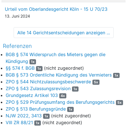
9
Das Berufungsgericht sei grundsätzlich an die
Beweiswürdigung des Amtsgerichts gebunden, wenn keine
Urteil vom Oberlandesgericht Köln - 15 U 70/23
konkreten Anhaltspunkte für die Unrichtigkeit der
13. Juni 2024
Beweiswürdigung vorgetragen würden. Solche Anhaltspunkte
seien ein unrichtiges Beweismaß, Verstöße gegen Denk- und
Alle 14 Gerichtsentscheidungen anzeigen ...
Naturgesetze oder allgemeine Erfahrungssätze, Widersprüche
zwischen einer protokollierten Aussage und den Urteilsgründen
Referenzen
sowie Mängel der Darstellung des Meinungsbildungsprozesses
wie Lückenhaftigkeit oder Widersprüche. Konkrete
BGB § 574 Widerspruch des Mieters gegen die
Anhaltspunkte in diesem Sinn seien die objektivierbaren
Kündigung
1x
rechtlichen und tatsächlichen Einwände gegen die
§§ 574 f. BGB
(nicht zugeordnet)
1x
erstinstanzlichen Feststellungen; bloße subjektive Zweifel,
BGB § 573 Ordentliche Kündigung des Vermieters
1x
lediglich abstrakte Erwägungen oder Vermutungen der
ZPO § 544 Nichtzulassungsbeschwerde
5x
Unrichtigkeit ohne greifbare Anhaltspunkte genügten nicht.
ZPO § 543 Zulassungsrevision
1x
10
Die Berufungsbegründung könne derartige konkrete
Grundgesetz Artikel 103
4x
Anhaltspunkte für die Unrichtigkeit der erstinstanzlichen
ZPO § 529 Prüfungsumfang des Berufungsgerichts
5x
Beweiswürdigung nicht aufzeigen. Das Amtsgericht habe sich in
ZPO § 513 Berufungsgründe
1x
seiner Beweiswürdigung auch mit der Tatsache
NJW 2022, 3413
(nicht zugeordnet)
1x
auseinandergesetzt, dass die Klägerin zunächst eine
VIII ZR 88/21
(nicht zugeordnet)
1x
Verkaufsabsicht gehabt und erst in der Folge den