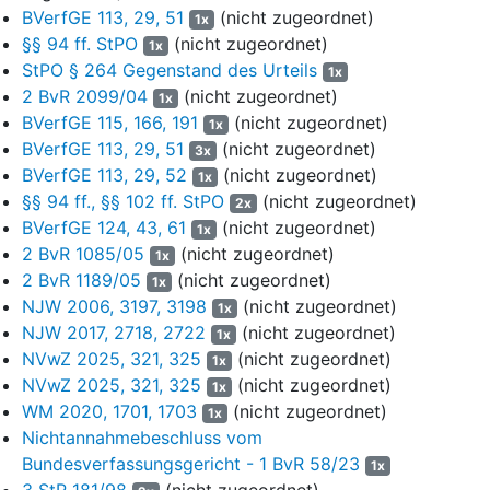
(in der bis zum 31. Dezember 2020 geltenden Fassung)
BVerfGE 113, 29, 51
(nicht zugeordnet)
1x
verurteilt.
§§ 94 ff. StPO
(nicht zugeordnet)
1x
StPO § 264 Gegenstand des Urteils
B.
1x
2 BvR 2099/04
(nicht zugeordnet)
1x
9
Zurecht weist die Revision auf ein möglicherweise
BVerfGE 115, 166, 191
(nicht zugeordnet)
1x
bestehendes Verfahrenshindernis hin, mit der Folge, dass
BVerfGE 113, 29, 51
(nicht zugeordnet)
3x
die Verurteilung des Angeklagten im Fall II.3 der Urteilsgründe
BVerfGE 113, 29, 52
(nicht zugeordnet)
1x
keinen Bestand haben kann. Soweit der Verurteilung die Bilder
§§ 94 ff., §§ 102 ff. StPO
(nicht zugeordnet)
2x
und das Video auf der Festpatte Seagate zugrunde liegen,
BVerfGE 124, 43, 61
(nicht zugeordnet)
1x
kann der Senat nicht ausschließen, dass diese schon
2 BvR 1085/05
(nicht zugeordnet)
Gegenstand der vorangegangenen Verurteilung des
1x
2 BvR 1189/05
(nicht zugeordnet)
Landgerichts München I vom 15. Oktober 2019 waren und
1x
insoweit Strafklageverbrauch eingetreten ist.
NJW 2006, 3197, 3198
(nicht zugeordnet)
1x
NJW 2017, 2718, 2722
(nicht zugeordnet)
1x
I.
NVwZ 2025, 321, 325
(nicht zugeordnet)
1x
NVwZ 2025, 321, 325
(nicht zugeordnet)
10
Die Strafkammer hat es als erwiesen angesehen, dass
1x
WM 2020, 1701, 1703
(nicht zugeordnet)
der Angeklagte zwischen dem 6. Januar 2017 und dem
1x
12. März 2021 im Besitz der Festplatte Seagate war. Die
Nichtannahmebeschluss vom
Speicherung der verfahrensgegenständlichen
Bundesverfassungsgericht - 1 BvR 58/23
1x
kinderpornographischen Bilder und des Videos erfolgte
3 StR 181/98
(nicht zugeordnet)