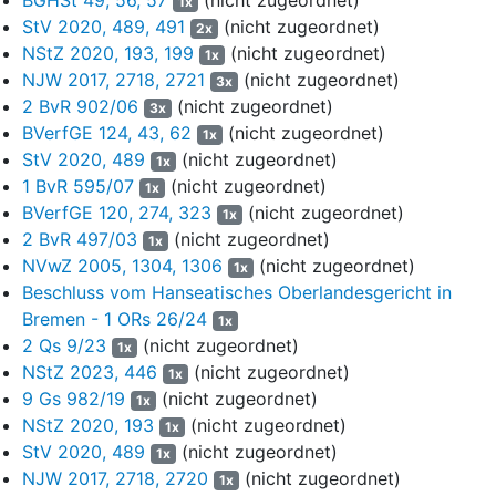
1x
Unterhose und Socken bekleidet war. Außerdem fertigte der
StV 2020, 489, 491
(nicht zugeordnet)
2x
Angeklagte eine Serie von mehreren Bildern, die eines der
NStZ 2020, 193, 199
(nicht zugeordnet)
Mädchen beim An- oder Ausziehen der Unterhose zeigt, wobei
1x
NJW 2017, 2718, 2721
(nicht zugeordnet)
die Kamera von unten nach oben zwischen die Beine des
3x
Mädchens gerichtet war. Auf den Bildern ist das unbekleidete
2 BvR 902/06
(nicht zugeordnet)
3x
Gesäß zu sehen. Diese Bilder speicherte der Angeklagte
BVerfGE 124, 43, 62
(nicht zugeordnet)
1x
teilweise auf seinem Smartphone LG G5 SE, im Übrigen auf
StV 2020, 489
(nicht zugeordnet)
1x
seinem Smartphone Google Pixel 4a (Fall II.2 der
1 BvR 595/07
(nicht zugeordnet)
1x
Urteilsgründe).
BVerfGE 120, 274, 323
(nicht zugeordnet)
1x
2 BvR 497/03
(nicht zugeordnet)
1x
IV.
NVwZ 2005, 1304, 1306
(nicht zugeordnet)
1x
6
Der Angeklagte speicherte auf einer Festplatte des
Beschluss vom Hanseatisches Oberlandesgericht in
Herstellers Seagate frühestens seit dem 7. Januar 2017 bis
Bremen - 1 ORs 26/24
1x
zum 12. März 2021 eine Videodatei und 383 Bilddateien, die
2 Qs 9/23
(nicht zugeordnet)
1x
kinderpornographische Inhalte aufwiesen. Die – im Urteil näher
NStZ 2023, 446
(nicht zugeordnet)
1x
beschriebenen – Video- und Bilddateien stellen zum Teil
9 Gs 982/19
(nicht zugeordnet)
1x
schwere sexuelle Missbrauchshandlungen an verschiedenen
NStZ 2020, 193
(nicht zugeordnet)
1x
Kindern dar.
StV 2020, 489
(nicht zugeordnet)
1x
7
Auf einem Tower-PC des Herstellers Fujitsu speicherte der
NJW 2017, 2718, 2720
(nicht zugeordnet)
1x