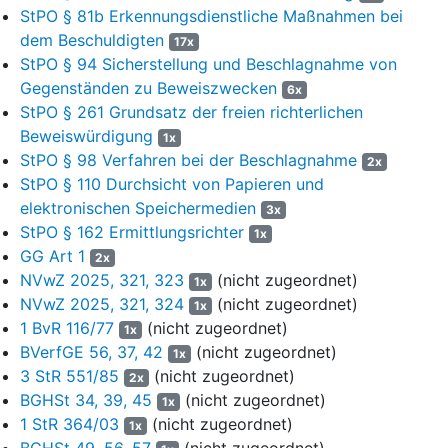
II.
StPO § 81b Erkennungsdienstliche Maßnahmen bei
dem Beschuldigten
17x
4
Im Jahr 2020 beschloss der Angeklagte, die aufgrund der
StPO § 94 Sicherstellung und Beschlagnahme von
COVID-19-Pandemie erfolgte Schließung von
Gegenständen zu Beweiszwecken
6x
Kindertagesstätten und Kindergärten auszunutzen, um
StPO § 261 Grundsatz der freien richterlichen
entgegen dem Berufsverbot als privater Babysitter tätig zu
Beweiswürdigung
werden. Deshalb meldete er sich über verschiedene
1x
Internetportale auf von Eltern geschaltete Inserate und wurde
StPO § 98 Verfahren bei der Beschlagnahme
2x
bis zum 12. März 2021 für insgesamt acht Familien als
StPO § 110 Durchsicht von Papieren und
Betreuer von minderjährigen Kindern tätig. Hierfür erhielt er
elektronischen Speichermedien
3x
eine Entlohnung von insgesamt 2.189,50 Euro (Fall II.1 der
StPO § 162 Ermittlungsrichter
1x
Urteilsgründe).
GG Art 1
2x
NVwZ 2025, 321, 323
(nicht zugeordnet)
1x
III.
NVwZ 2025, 321, 324
(nicht zugeordnet)
1x
5
Anlässlich eines Termins, an dem der Angeklagte die
1 BvR 116/77
(nicht zugeordnet)
1x
Betreuung der Zwillingstöchter der Familie E. übernahm,
BVerfGE 56, 37, 42
(nicht zugeordnet)
1x
fertigte er von den beiden vollständig unbekleideten, bäuchlings
3 StR 551/85
(nicht zugeordnet)
2x
in einer mit nur wenig Wasser befüllten Badewanne liegenden
BGHSt 34, 39, 45
(nicht zugeordnet)
1x
Mädchen Lichtbilder an sowie eine Bildserie von einem der
1 StR 364/03
(nicht zugeordnet)
1x
Mädchen, das im Bereich des Unterkörpers nur mit einer
BGHSt 49, 56, 57
(nicht zugeordnet)