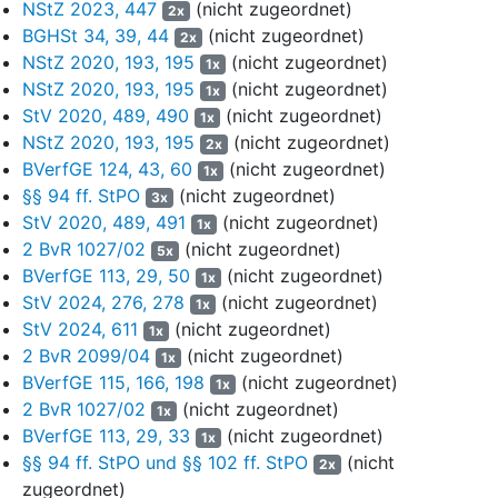
Angeklagte zwischen dem 1. September 2020 und dem 12.
NStZ 2023, 447
(nicht zugeordnet)
2x
März 2021 zudem zwei Fotos eines augenscheinlich
BGHSt 34, 39, 44
(nicht zugeordnet)
2x
siebenjährigen Jungen, der mit einer Art Hotpants und einem
NStZ 2020, 193, 195
(nicht zugeordnet)
1x
darüber gezogenen rosafarbenen Slip bekleidet ist. Dazu trägt
NStZ 2020, 193, 195
(nicht zugeordnet)
1x
er farblich passende Schmetterlingsflügel und einen Hut. Auf
StV 2020, 489, 490
(nicht zugeordnet)
1x
einem der Lichtbilder hebt der in einer Rückenbeuge stehende
NStZ 2020, 193, 195
(nicht zugeordnet)
2x
Junge die Arme. Auf einem anderen Foto fasst der Junge mit
BVerfGE 124, 43, 60
(nicht zugeordnet)
1x
beiden Händen an die Hutkrempe (Fall II.3 der Urteilsgründe).
§§ 94 ff. StPO
(nicht zugeordnet)
3x
V.
StV 2020, 489, 491
(nicht zugeordnet)
1x
2 BvR 1027/02
(nicht zugeordnet)
5x
8
Die Strafkammer hat das Verhalten des Angeklagten im Fall
BVerfGE 113, 29, 50
(nicht zugeordnet)
1x
II.1 der Urteilsgründe als einen Verstoß gegen das
StV 2024, 276, 278
(nicht zugeordnet)
1x
Berufsverbot gemäß
§ 145c StGB
gewertet. Im Fall II.2. der
StV 2024, 611
(nicht zugeordnet)
Urteilsgründe ist sie von einem weiteren Verstoß gegen das
1x
2 BvR 2099/04
(nicht zugeordnet)
Berufsverbot ausgegangen, der in Tateinheit mit dem
1x
Herstellen kinderpornographischer Schriften gemäß § 184b
BVerfGE 115, 166, 198
(nicht zugeordnet)
1x
Abs. 1 Nr. 3 StGB (in der bis zum 30. Juni 2021 geltenden
2 BvR 1027/02
(nicht zugeordnet)
1x
Fassung) stehe. Hinsichtlich des Falles II.3 der Urteilsgründe
BVerfGE 113, 29, 33
(nicht zugeordnet)
1x
hat die Strafkammer den Angeklagten wegen Besitzes
§§ 94 ff. StPO und §§ 102 ff. StPO
(nicht
2x
kinderpornographischer Schriften gemäß
§ 184b Abs. 3 StGB
zugeordnet)