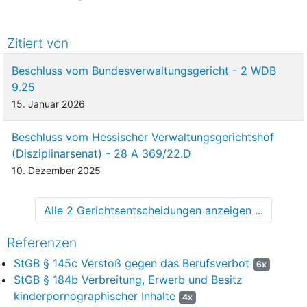
Gründe
Zitiert von
1
Das Landgericht hat den Angeklagten unter Freispruch im
Übrigen wegen Verstoßes gegen das Berufsverbot in zwei
Beschluss vom Bundesverwaltungsgericht - 2 WDB
Fällen, davon in einem Fall tateinheitlich mit Herstellen
9.25
kinderpornographischer Schriften, sowie wegen Besitzes
15. Januar 2026
kinderpornographischer Schriften zu einer
Gesamtfreiheitsstrafe von zwei Jahren und sechs Monaten
Beschluss vom Hessischer Verwaltungsgerichtshof
verurteilt. Die auf die Rüge der Verletzung formellen und
(Disziplinarsenat) - 28 A 369/22.D
sachlichen Rechts gestützte Revision des Angeklagten erzielt
10. Dezember 2025
den aus der Entscheidungsformel ersichtlichen Teilerfolg; im
Übrigen ist sie unbegründet.
Alle 2 Gerichtsentscheidungen anzeigen ...
A.
Referenzen
2
Das Landgericht hat im Wesentlichen folgende
Feststellungen und Wertungen getroffen:
StGB § 145c Verstoß gegen das Berufsverbot
6x
StGB § 184b Verbreitung, Erwerb und Besitz
I.
kinderpornographischer Inhalte
4x