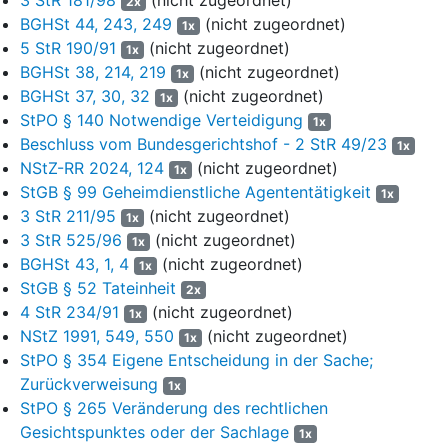
2x
„frühestens seit dem 7. Januar 2017“. Die Dateien wurden zu
BGHSt 44, 243, 249
(nicht zugeordnet)
1x
einem nicht aufklärbaren Zeitpunkt vor dem 12. März 2021
5 StR 190/91
(nicht zugeordnet)
1x
gelöscht. Der Angeklagte war ausweislich der Urteilsgründe
BGHSt 38, 214, 219
(nicht zugeordnet)
1x
aber „jedenfalls im Jahr 2017 in Besitz der auf der Festplatte
BGHSt 37, 30, 32
(nicht zugeordnet)
1x
Seagate (…) gespeicherten Bilder und des Videos“.
StPO § 140 Notwendige Verteidigung
1x
11
1. Ausgehend hiervon erscheint es zumindest möglich,
Beschluss vom Bundesgerichtshof - 2 StR 49/23
1x
dass der Angeklagte schon im März 2017 das nämliche
NStZ-RR 2024, 124
(nicht zugeordnet)
1x
kinderpornographische Material auf der Festplatte Seagate
StGB § 99 Geheimdienstliche Agententätigkeit
1x
gespeichert hatte. Deren Besitz wäre von der Verurteilung des
3 StR 211/95
(nicht zugeordnet)
1x
Landgerichts München I vom 15. Oktober 2019 umfasst, da es
3 StR 525/96
(nicht zugeordnet)
1x
sich – da keine selbstständigen Erwerbs- und
BGHSt 43, 1, 4
(nicht zugeordnet)
1x
Verschaffungstaten festgestellt sind – um dieselbe prozessuale
StGB § 52 Tateinheit
2x
Tat handeln würde wie jene, die dem Urteil des Landgerichts
4 StR 234/91
(nicht zugeordnet)
1x
München I vom 15. Oktober 2019 zugrunde liegt (vgl. BGH,
NStZ 1991, 549, 550
(nicht zugeordnet)
1x
Beschlüsse vom 28. August 2018 –
5 StR 335/18
, Rn. 3; vom
StPO § 354 Eigene Entscheidung in der Sache;
18. Dezember 2019 –
3 StR 264/19
, NStZ-RR 2020, 172, 174,
Zurückverweisung
und vom 27. September 2022 –
5 StR 294/22
,
NStZ 2023, 97
1x
f.).
StPO § 265 Veränderung des rechtlichen
Gesichtspunktes oder der Sachlage
1x
12
2. Aus der vom Senat freibeweislich zur Kenntnis