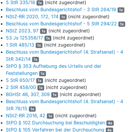
3
Der Angeklagte war bis 2017 in verschiedenen
5 StR 335/18
(nicht zugeordnet)
1x
Kindertagesstätten als Erzieher tätig. Nachdem er im
Beschluss vom Bundesgerichtshof - 3 StR 264/19
1x
Rahmen seiner Betreuertätigkeit den unbekleideten
NStZ-RR 2020, 172, 174
(nicht zugeordnet)
1x
Genitalbereich eines zweijährigen Mädchens gefilmt hatte,
Beschluss vom Bundesgerichtshof - 5 StR 294/22
1x
wurden am 15. März 2017 bei ihm anlässlich einer
NStZ 2023, 97
(nicht zugeordnet)
1x
Wohnungsdurchsuchung mindestens eine
53 Js 125356/17
(nicht zugeordnet)
1x
kinderpornographische Videodatei und 2.316
1 StR 485/13
(nicht zugeordnet)
1x
kinderpornographische Fotodateien auf verschiedenen
Beschluss vom Bundesgerichtshof (4. Strafsenat) - 4
Speichermedien aufgefunden. Das Landgericht München I
StR 342/14
verurteilte den Angeklagten aufgrund dessen am 15. Oktober
1x
2019 wegen Herstellens kinderpornographischer Schriften in
StPO § 353 Aufhebung des Urteils und der
Tateinheit mit Verletzung des höchstpersönlichen
Feststellungen
1x
Lebensbereichs durch Bildaufnahmen und mit Besitz
5 StR 650/17
(nicht zugeordnet)
1x
kinderpornographischer Schriften zu einer
2 StR 458/00
(nicht zugeordnet)
1x
Gesamtfreiheitsstrafe von einem Jahr und einem Monat, deren
BGHSt 46, 307, 309
(nicht zugeordnet)
1x
Vollstreckung zur Bewährung ausgesetzt wurde. Zugleich
Beschluss vom Bundesgerichtshof (4. Strafsenat) - 4
sprach es gegen den Angeklagten ein lebenslanges Verbot
StR 76/15
1x
aus, als Sozialarbeiter, Sozialpädagoge, Erzieher, Pfleger und
NStZ-RR 2016, 42
(nicht zugeordnet)
1x
Betreuer von Kindern und Jugendlichen tätig zu sein. Das
StPO § 102 Durchsuchung bei Beschuldigten
4x
Urteil ist am 13. November 2019 in Rechtskraft erwachsen.
StPO § 105 Verfahren bei der Durchsuchung
4x