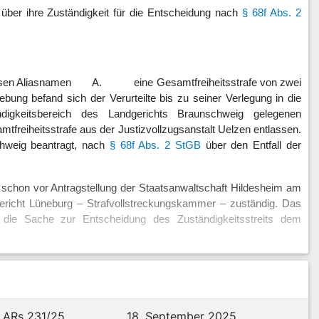
über ihre Zuständigkeit für die Entscheidung nach
§ 68f Abs. 2
r dessen Aliasnamen A. eine Gesamtfreiheitsstrafe von zwei
ung befand sich der Verurteilte bis zu seiner Verlegung in die
igkeitsbereich des Landgerichts Braunschweig gelegenen
tfreiheitsstrafe aus der Justizvollzugsanstalt Uelzen entlassen.
chweig beantragt, nach
§ 68f Abs. 2 StGB
über den Entfall der
te schon vor Antragstellung der Staatsanwaltschaft Hildesheim am
dgericht Lüneburg – Strafvollstreckungskammer – zuständig. Das
nd die Sache zur Entscheidung des Zuständigkeitsstreits dem
inschaftliches oberes Gericht des Landgerichts Lüneburg
tsbezirk Braunschweig) zuständig.
 ARs 231/25
18. September 2025