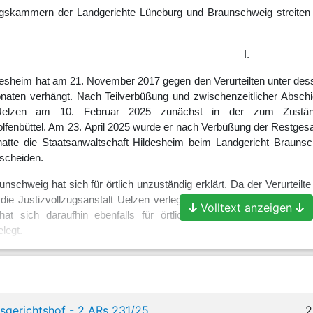
ungskammern der Landgerichte Lüneburg und Braunschweig streiten 
I.
ldesheim hat am 21. November 2017 gegen den Verurteilten unte
aten verhängt. Nach Teilverbüßung und zwischenzeitlicher Abschieb
lt Uelzen am 10. Februar 2025 zunächst in der zum Zuständ
olfenbüttel. Am 23. April 2025 wurde er nach Verbüßung der Restgesam
atte die Staatsanwaltschaft Hildesheim beim Landgericht Brauns
tscheiden.
nschweig hat sich für örtlich unzuständig erklärt. Da der Verurteil
 die Justizvollzugsanstalt Uelzen verlegt worden sei, sei das Lan
Volltext anzeigen
hat sich daraufhin ebenfalls für örtlich unzuständig erklärt u
legt.
II.
chtshof ist für die Entscheidung gemäß
§ 14 StPO
als geme
bezirk Celle) und des Landgerichts Braunschweig (Oberlandesgerich
gerichtshof - 2 ARs 231/25
2