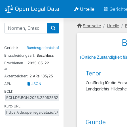
Open Legal Data
Urteile
Gericht
Startseite
Urteile
B
Gericht:
Bundesgerichtshof
Entscheidungsart:
Beschluss
(Örtliche Zuständigkeit f
Erschienen
2025-05-22
am:
Tenor
Aktenzeichen:
2 ARs 185/25
Zuständig für die Ent
API:
JSON
Landgerichts Hildesh
ECLI:
Kurz-URL:
Gründe