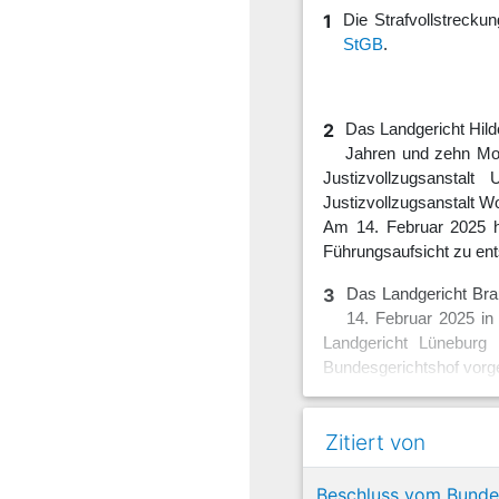
1
Die Strafvollstreck
StGB
.
2
Das Landgericht Hi
Jahren und zehn Mon
Justizvollzugsansta
Justizvollzugsanstalt W
Am 14. Februar 2025 h
Führungsaufsicht zu en
3
Das Landgericht Brau
14. Februar 2025 in
Landgericht Lüneburg 
Bundesgerichtshof vorge
Zitiert von
4
1. Der Bundesgeri
(Oberlandesgerichts
Beschluss vom Bundes