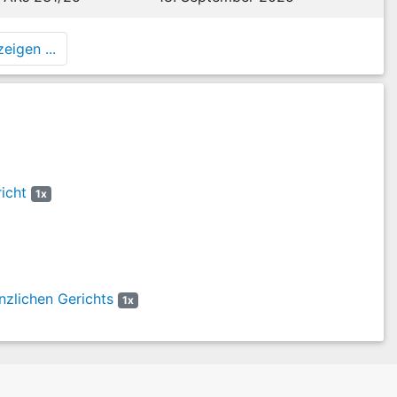
zu treffende Entscheidung, ob die nach
§ 68f Abs. 1 StGB
kraft
nach
§§ 68a-c StGB
zu treffenden Entscheidungen ist die
eigen ...
insitzt, hier also diejenige des Landgerichts Braunschweig, und
Mai 2012 –
2 ARs 167/12
,
NStZ-RR 2013, 59, 60
; Fischer/Fischer,
 Strafvollstreckungskammer des Landgerichts Braunschweig war in
 Sache „befasst“ im Sinne von § 462a Abs. 1 Satz 1 StPO. Das
ten in die Justizvollzugsanstalt Uelzen erst, wenn die
eden hat (KK-StPO/Appl, 9. Aufl., § 462a Rn. 18 f., 23).
icht
1x
nzlichen Gerichts
1x