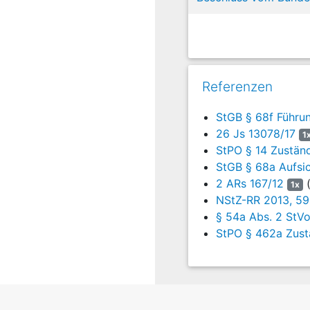
5
2. Zuständig für di
Gesetzes eintrete
Strafvollstreckungskamm
zwar gleichgültig, ob i
72. Aufl., § 68f Rn. 10
Referenzen
dem Moment, als die En
„Befasstsein“ endet
StGB § 68f Führun
Strafvollstreckungskamm
26 Js 13078/17
1
Menges A
StPO § 14 Zustän
StGB § 68a Aufsic
Grube Sc
2 ARs 167/12
(
1x
NStZ-RR 2013, 59
§ 54a Abs. 2 StVo
StPO § 462a Zustä