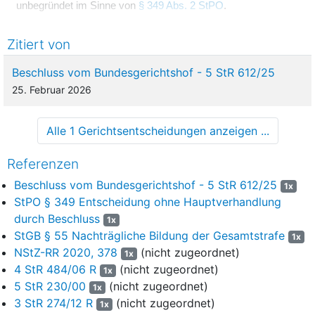
unbegründet im Sinne von
§ 349 Abs. 2 StPO
.
2
1. Der Ausspruch über die Gesamtstrafen kann keinen
Zitiert von
Bestand haben.
Beschluss vom Bundesgerichtshof - 5 StR 612/25
3
a) Nach den rechtsfehlerfrei getroffenen Feststellungen
25. Februar 2026
ereignete sich die Tat II.1 der Urteilsgründe im November
2022 und die Tat II.2 der Urteilsgründe an einem nicht näher
feststellbaren Tag im Februar oder März 2023.
Alle 1 Gerichtsentscheidungen anzeigen ...
4
Aus den für diese Taten verhängten Einzelstrafen von
Referenzen
jeweils einem Jahr und zwei Monaten hat das Landgericht
eine (erste) Gesamtfreiheitsstrafe von zwei Jahren und drei
Beschluss vom Bundesgerichtshof - 5 StR 612/25
1x
Monaten nach Auflösung der vom Amtsgericht Tiergarten am
StPO § 349 Entscheidung ohne Hauptverhandlung
29. März 2023 verhängten und zur Bewährung ausgesetzten
durch Beschluss
1x
Gesamtfreiheitsstrafe unter Einbeziehung der dort
StGB § 55 Nachträgliche Bildung der Gesamtstrafe
1x
ausgeurteilten drei Geldstrafen und einer Freiheitsstrafe von
NStZ-RR 2020, 378
(nicht zugeordnet)
1x
sechs Monaten gebildet. Die Einzelstrafen für weitere vier,
4 StR 484/06 R
(nicht zugeordnet)
1x
zwischen Juli und Dezember 2023 begangene Taten hat es zu
5 StR 230/00
(nicht zugeordnet)
einer zweiten Gesamtfreiheitsstrafe von drei Jahren
1x
3 StR 274/12 R
(nicht zugeordnet)
zusammengeführt.
1x