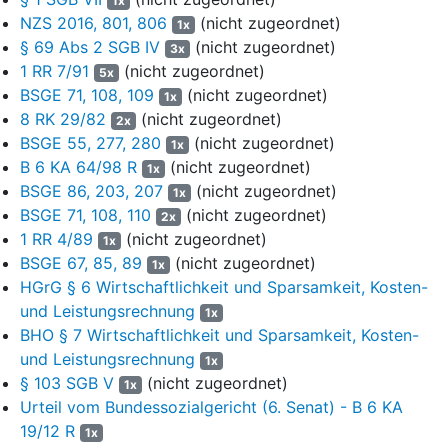
1x
NZS 2016, 801, 806
(nicht zugeordnet)
1x
Entscheidungsgründe
§ 69 Abs 2 SGB IV
(nicht zugeordnet)
3x
8
Die zulässige Revision der Klägerin ist begründet
(
§ 170
1 RR 7/91
(nicht zugeordnet)
5x
Abs 2 Satz 1 SGG
)
. Das LSG hat die zulässige
BSGE 71, 108, 109
(nicht zugeordnet)
1x
Aufsichtsklage
(
§ 54 Abs 3 SGG
)
zu Unrecht abgewiesen. Die
8 RK 29/82
(nicht zugeordnet)
2x
Anordnungen der Aufsichtsbehörde im Verpflichtungsbescheid
BSGE 55, 277, 280
(nicht zugeordnet)
1x
vom 28.7.2020 sind rechtswidrig und deshalb vollumfänglich
B 6 KA 64/98 R
(nicht zugeordnet)
1x
aufzuheben. Zwar liegt hinsichtlich der personenbezogenen
BSGE 86, 203, 207
(nicht zugeordnet)
1x
Fahrzeuge eine Rechtsverletzung der Klägerin vor, die
BSGE 71, 108, 110
(nicht zugeordnet)
Aufsichtsmaßnahme leidet insoweit allerdings unter
2x
1 RR 4/89
(nicht zugeordnet)
Ermessensfehlern. Hinsichtlich der Pool-Fahrzeuge ist bereits
1x
kein Rechtsverstoß der Klägerin ersichtlich.
BSGE 67, 85, 89
(nicht zugeordnet)
1x
HGrG § 6 Wirtschaftlichkeit und Sparsamkeit, Kosten-
9
Verfahrensrechtliche Hindernisse stehen einer
und Leistungsrechnung
1x
Sachentscheidung nicht entgegen. Die Mitarbeiter der
BHO § 7 Wirtschaftlichkeit und Sparsamkeit, Kosten-
Klägerin, denen ein Dienstfahrzeug zugeordnet ist und die
und Leistungsrechnung
1x
deshalb von der Entscheidung mittelbar betroffen sind, waren
§ 103 SGB V
(nicht zugeordnet)
1x
nicht notwendig beizuladen
(
§ 75 Abs 2 Alt 1 SGG
)
, weil im
Urteil vom Bundessozialgericht (6. Senat) - B 6 KA
Aufsichtsverfahren nicht unmittelbar über Rechte betroffener
19/12 R
Mitarbeiter entschieden wird. Die Klagebefugnis
(
§ 54 Abs 2
1x