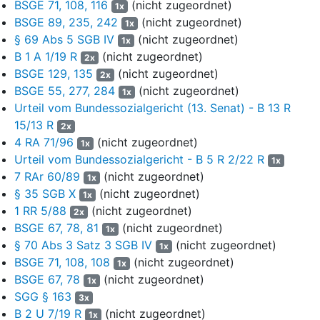
Satz 1 SGG
)
der Klägerin ergibt sich aus der möglichen
BSGE 71, 108, 116
(nicht zugeordnet)
1x
Verletzung ihres gesetzlich eingeräumten
BSGE 89, 235, 242
(nicht zugeordnet)
1x
Selbstverwaltungsrechts
(
§ 29 SGB IV
)
durch die
§ 69 Abs 5 SGB IV
(nicht zugeordnet)
1x
Anordnungen
(
§ 31 Satz 1 SGB X
)
im Verpflichtungsbescheid,
B 1 A 1/19 R
(nicht zugeordnet)
2x
die sich nicht (teilweise) erledigt
(
§ 39 Abs 2 SGB X
)
haben.
BSGE 129, 135
(nicht zugeordnet)
2x
Zwar sind die darin konkret bezeichneten 13 Dienstfahrzeuge
BSGE 55, 277, 284
(nicht zugeordnet)
1x
nicht mehr im Bestand der Klägerin, weil die einjährige
Urteil vom Bundessozialgericht (13. Senat) - B 13 R
Leasinglaufzeit jeweils abgelaufen ist. Die Untersagung der
15/13 R
2x
personenbezogenen Zuweisung von Dienstfahrzeugen
4 RA 71/96
(nicht zugeordnet)
1x
erstreckt sich aber ausdrücklich auch auf künftige Nachfolge-
Urteil vom Bundessozialgericht - B 5 R 2/22 R
Zuordnungen. Ebenso liegt in der modifizierten Anwendung der
1x
7 RAr 60/89
(nicht zugeordnet)
unveränderten Dienstfahrzeugrichtlinie keine Erledigung der
1x
entsprechenden aufsichtsrechtlichen Verfügung. Die Klägerin
§ 35 SGB X
(nicht zugeordnet)
1x
hat nicht rechtsverbindlich erklärt, von der beanstandeten
1 RR 5/88
(nicht zugeordnet)
2x
personenbezogenen Zuweisung von Dienstfahrzeugen künftig
BSGE 67, 78, 81
(nicht zugeordnet)
1x
endgültig abzurücken. Ein Vorverfahren war entbehrlich, weil
§ 70 Abs 3 Satz 3 SGB IV
(nicht zugeordnet)
1x
eine oberste Landesbehörde den Verpflichtungsbescheid
BSGE 71, 108, 108
(nicht zugeordnet)
1x
erlassen hat
(
§ 78 Abs 1 Satz 2 Nr 2 SGG
)
.
BSGE 67, 78
(nicht zugeordnet)
1x
SGG § 163
10
Die Klage ist begründet. Der aufsichtsrechtliche
3x
B 2 U 7/19 R
(nicht zugeordnet)
Verpflichtungsbescheid des Beklagten ist rechtswidrig.
1x