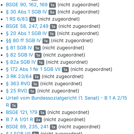
BSGE 90, 162, 169
(nicht zugeordnet)
1x
5
Mit der Revision rügt die Klägerin die Verletzung materiellen
§ 30 Abs 1 SGB IV
(nicht zugeordnet)
5x
Rechts
(
§ 30 SGB IV
iVm
§§ 1, 172 Abs 1 Nr 1 SGB VII
1 RS 6/83
(nicht zugeordnet)
und § 69 SGB IV
)
. Der Gesetzesvorbehalt des
§ 30 SGB IV
1x
BSGE 58, 247, 249
(nicht zugeordnet)
verlange bei fiskalischen Hilfsgeschäften nur, dass sie - wie die
1x
Beschaffung von Dienstfahrzeugen - in einem funktionellen
§ 20 Abs 1 SGB IV
(nicht zugeordnet)
1x
Zusammenhang mit der zu erfüllenden Aufgabe stünden.
§§ 80 ff SGB IV
(nicht zugeordnet)
1x
Zudem habe das LSG § 69 Abs 2 SGB IV verletzt, indem es
§ 81 SGB IV
(nicht zugeordnet)
1x
den reisekostenrechtlichen Erstattungssatz von 0,35 Euro je
§ 82 SGB IV
(nicht zugeordnet)
1x
Kilometer als verbindlichen Maßstab angesehen und zur
§ 82a SGB IV
(nicht zugeordnet)
1x
Bestimmung der Wirtschaftlichkeit ausschließlich die
§ 172 Abs 1 Nr 1 SGB VII
(nicht zugeordnet)
1x
dienstliche Laufzeit zugrunde gelegt habe.
3 RK 23/64
(nicht zugeordnet)
1x
§ 363 RVO
6
(nicht zugeordnet)
Die Klägerin beantragt,
1x
das Urteil des Landessozialgerichts Baden-Württemberg
§ 25 RVO
(nicht zugeordnet)
1x
vom 29. Juni 2021 und den Bescheid des Beklagten vom 28.
Urteil vom Bundessozialgericht (1. Senat) - B 1 A 2/15
Juli 2020 aufzuheben.
R
1x
BSGE 121, 179
(nicht zugeordnet)
1x
7
Der Beklagte, der dem angefochtenen Urteil beipflichtet,
B 7 A 1/01 R
(nicht zugeordnet)
2x
beantragt,
BSGE 89, 235, 241
(nicht zugeordnet)
1x
die Revision der Klägerin zurückzuweisen.
§ 1 SGB VII
(nicht zugeordnet)