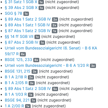
§ 31 Satz 1 SGB X
(nicht zugeordnet)
1x
Fahrzeuge). Dienstfahrzeuge seien künftig nur noch zu
§ 39 Abs 2 SGB X
(nicht zugeordnet)
1x
beschaffen, wenn sie allein unter Zugrundelegung der
SGG § 78
1x
dienstlichen Laufleistung wirtschaftlich seien. Die
§ 89 Abs 1 Satz 2 SGB IV
(nicht zugeordnet)
2x
Wirtschaftlichkeit bemesse sich nach der
§ 89 Abs 1 Satz 1 SGB IV
(nicht zugeordnet)
2x
Wegstreckenentschädigung des Landes (0,35 Euro je
§ 87 Abs 1 Satz 2 SGB IV
(nicht zugeordnet)
Kilometer). Die Klägerin habe ihre Richtlinien zur Haltung und
1x
§§ 14 ff SGB VII
(nicht zugeordnet)
Nutzung von personenbezogenen Dienstfahrzeugen
1x
entsprechend zu ändern. Auch der Pool-Fahrzeugbestand sei
§ 87 Abs 2 SGB IV
(nicht zugeordnet)
1x
anzupassen
(Verpflichtungsbescheid vom 28.7.2020)
.
Urteil vom Bundessozialgericht (6. Senat) - B 6 KA
59/17 R
6x
4
Das LSG hat die Aufsichtsklage der Klägerin abgewiesen
BSGE 125, 233
(nicht zugeordnet)
6x
(Urteil vom 29.6.2021)
. Die Überlassung
Urteil vom Bundessozialgericht - B 6 A 1/20 R
3x
personenbezogener Dienstwagen auch zur privaten Nutzung
BSGE 131, 215
(nicht zugeordnet)
3x
sei mit dem gesetzlichen Aufgabenbereich der Klägerin
B 1 A 2/18 R
(nicht zugeordnet)
unvereinbar. Die Grundsätze der Wirtschaftlichkeit und
2x
B 1 A 2/05 R
(nicht zugeordnet)
Sparsamkeit erlaubten keine Zuständigkeitsüberschreitung.
3x
Die Wirtschaftlichkeit sei zutreffend an reisekostenrechtlichen
§ 89 Abs 1 Satz 2 SGB IV
(nicht zugeordnet)
5x
Bestimmungen ausgerichtet worden, sodass auch die
B 1 A 1/03 R
(nicht zugeordnet)
1x
Verpflichtung zur entsprechenden Anpassung des Pool-
BSGE 94, 221
(nicht zugeordnet)
1x
Fahrzeugbestands nicht zu beanstanden sei.
1 A 2/00 R
(nicht zugeordnet)
1x