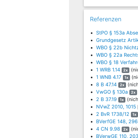
belegt seien.
6
3. Seine hiergegen 
Referenzen
darauf, dass die En
Gehörs nach
Art. 103
StPO § 153a Abse
Belastungszeugin zu bef
Grundgesetz Artik
nicht erst durch einen 
WBO § 22b Nicht
Entscheidungsg
WBO § 22a Recht
WBO § 18 Verfahr
7
Die Beschwerde ist z
1 WRB 1.14
(ni
2x
8
1. Die Beschwerde 
1 WNB 4.17
(ni
1x
Truppendienstgerich
8 B 47.14
(nic
2x
abgeholfen hat, hat 
VwGO § 130a
2x
Nichtzulassungsbeschwe
2 B 37.19
(nich
1x
NVwZ 2010, 1015
9
2. Die Beschwerde i
2 BvR 1738/12
1x
weil die Vorausset
BVerfGE 148, 296
dieser Vorschrift nicht 
4 CN 9.98
(ni
2x
10
a) Nach
§ 18 Abs.
BVerwGE 110, 20