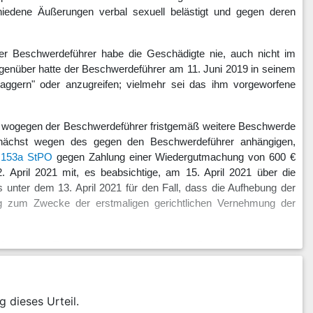
hiedene Äußerungen verbal sexuell belästigt und gegen deren
der Beschwerdeführer habe die Geschädigte nie, auch nicht im
egenüber hatte der Beschwerdeführer am 11. Juni 2019 in seinem
baggern" oder anzugreifen; vielmehr sei das ihm vorgeworfene
wogegen der Beschwerdeführer fristgemäß weitere Beschwerde
zunächst wegen des gegen den Beschwerdeführer anhängigen,
 153a StPO
gegen Zahlung einer Wiedergutmachung von 600 €
. April 2021 mit, es beabsichtige, am 15. April 2021 über die
unter dem 13. April 2021 für den Fall, dass die Aufhebung der
ng zum Zwecke der erstmaligen gerichtlichen Vernehmung der
021 - hat das Truppendienstgericht Nord den Beschwerdebescheid
 noch Vorgänge zwischen Januar und April 2019 betreffen und die
de zurückgewiesen und die Rechtsbeschwerde nicht zugelassen.
r Angaben der Geschädigten, sondern auch aufgrund der Aussagen
g dieses Urteil.
ichen Erklärung des Beschwerdeführers im Entlassungsverfahren