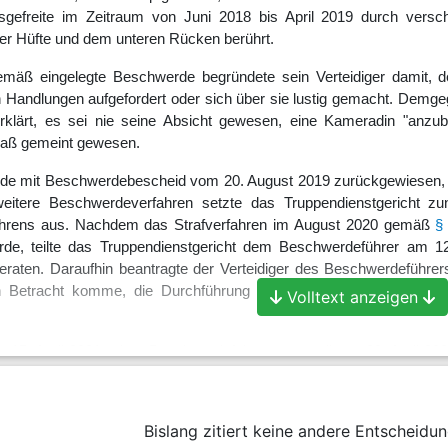
gefreite im Zeitraum von Juni 2018 bis April 2019 durch versc
er Hüfte und dem unteren Rücken berührt.
gemäß eingelegte Beschwerde begründete sein Verteidiger damit, 
n Handlungen aufgefordert oder sich über sie lustig gemacht. Demg
rklärt, es sei nie seine Absicht gewesen, eine Kameradin "anzu
Spaß gemeint gewesen.
de mit Beschwerdebescheid vom 20. August 2019 zurückgewiesen, 
eitere Beschwerdeverfahren setzte das Truppendienstgericht 
fahrens aus. Nachdem das Strafverfahren im August 2020 gemäß
§
wurde, teilte das Truppendienstgericht dem Beschwerdeführer am 12
aten. Daraufhin beantragte der Verteidiger des Beschwerdeführers 
 in Betracht komme, die Durchführung der mündlichen Verhandlu
Volltext anzeigen
m 15. April 2021 - dem Beschwerdeführer zugestellt am 23. April 2
 und dahin geändert, dass die vorgeworfenen Disziplinarverstöße nur
000 € herabgesetzt wird. Im Übrigen hat es die weitere Beschwer
n seien nicht geboten, weil die Vorwürfe nicht allein aufgrund de
Bislang zitiert keine andere Entscheidun
rvorgesetzten vernommenen Zeugen A., W. und H. sowie der schriftl