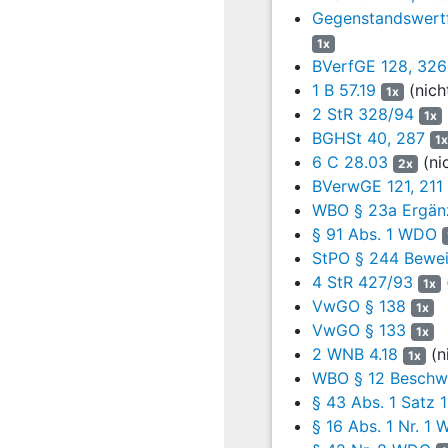
wenn es dies für e
Gegenstandswertf
Verhandlung sowohl nach
1x
2014 -
1 WRB 1.14
u.a
BVerfGE 128, 326
Verhandlung ausnahmsw
1 B 57.19
(nich
1x
Beurteilungsspielraum e
2 StR 328/94
1x
jeweiligen Wehrdienst
BGHSt 40, 287
Verhandlung objektiv er
1x
6 C 28.03
(ni
des Wehrdienstgerichts 
2x
neue grundsätzliche F
BVerwGE 121, 211
Buchholz 450.1
§ 18 W
WBO § 23a Ergänz
Beweisaufnahme in eine
§ 91 Abs. 1 WDO
Rechtsbeschwerde ist 
StPO § 244 Bewei
sachfremde Erwägunge
4 StR 427/93
1x
Verfahrensermessens üb
VwGO § 138
1x
Juni 2020 -
2 B 37.19
- j
VwGO § 133
1x
11
2 WNB 4.18
(n
b) Mit der Entschei
1x
durch
§ 18 Abs. 2 
WBO § 12 Beschw
Satz 1 der Europäische
§ 43 Abs. 1 Satz 
Recht darauf, dass über
§ 16 Abs. 1 Nr. 1
Anklage von einem unabh