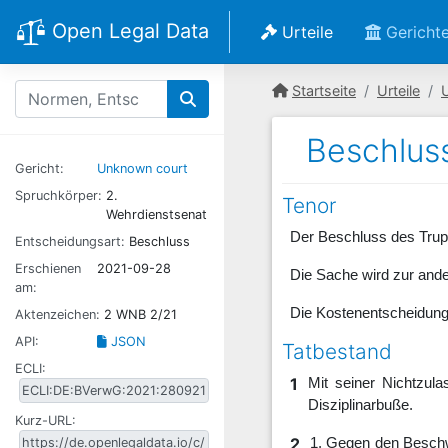
Open Legal Data
Urteile
Gericht
Startseite
Urteile
Beschlus
Gericht:
Unknown court
Spruchkörper:
2.
Tenor
Wehrdienstsenat
Der Beschluss des Trupp
Entscheidungsart:
Beschluss
Erschienen
2021-09-28
Die Sache wird zur and
am:
Die Kostenentscheidung 
Aktenzeichen:
2 WNB 2/21
API:
JSON
Tatbestand
ECLI:
1
Mit seiner Nichtzul
Disziplinarbuße.
Kurz-URL:
2
1. Gegen den Beschw