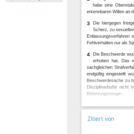
habe eine Oberstabs
erkennbaren Willen an d
3
Die hiergegen frist
Scherz, zu sexuelle
Entlassungsverfahren e
Fehlverhalten nur als 
4
Die Beschwerde wur
erhoben hat. Das w
sachgleichen Strafver
endgültig eingestellt 
Beschwerdesache zu ber
Disziplinarbuße nicht
Belastungszeugin.
5
2. Mit Beschluss vo
teilweise aufgehoben
Zitiert von
Disziplinarbuße auf 1 
Weitere Beweiserhebunge
der von dem Disziplina