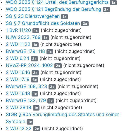
WDO 2025 § 124 Urteil des Berufungsgerichts
4
3. Am 21. Januar 2021 wurde der frühere Soldat wie folgt
1x
WDO 2025 § 121 Begründung der Berufung
angeschuldigt:
2x
SG § 23 Dienstvergehen
1x
"1. Er äußerte zu einem nicht mehr genauer ermittelbaren
SG § 7 Grundpflicht des Soldaten
3x
Zeitpunkt im Zeitraum zwischen dem 1. Mai 2017 und dem 19.
1 BvR 11/20
(nicht zugeordnet)
1x
Mai 2017 im Gebäude ..., ..., ..., ..., gegenüber dem Zeugen,
NJW 2022, 769
(nicht zugeordnet)
1x
Hauptmann A sinngemäß, dass Deutschland keinen gültigen
2 WD 11.22
(nicht zugeordnet)
1x
Friedensvertrag habe. Deutschland sei weiterhin von
BVerwGE 179, 118
(nicht zugeordnet)
1x
Amerikanern besetzt und in seiner Entscheidung nicht frei.
2 WD 6.24
(nicht zugeordnet)
Entsprechend existiere das Deutsche Reich weiterhin.
3x
NVwZ-RR 2024, 1002
(nicht zugeordnet)
2x
2. Er äußerte am 27. Juni 2017 in seinem Dienstzimmer im
2 WD 16.16
(nicht zugeordnet)
3x
Stab der ..., ..., ..., ..., gegenüber der Zeugin Oberleutnant B,
2 WD 17.19
(nicht zugeordnet)
6x
dass muslimische Menschen den Intelligenzquotienten einer
BVerwGE 168, 323
(nicht zugeordnet)
3x
Wanze hätten. Bei deren Kindern sähe man schon das Böse in
2 WD 16.18
(nicht zugeordnet)
1x
den Augen und dass diese einem etwas Böses wollten. Bei
BVerwGE 132, 179
(nicht zugeordnet)
1x
den Eltern sei es noch schlimmer."
2 WD 28.18
(nicht zugeordnet)
1x
5
Die Anschuldigungsschrift war an die 5. Kammer des
StGB § 90a Verunglimpfung des Staates und seiner
Truppendienstgerichts Nord adressiert. Das Verfahren
Symbole
1x
wurde gemäß dem Geschäftsverteilungsplan der 8. Kammer
2 WD 12.22
(nicht zugeordnet)
2x