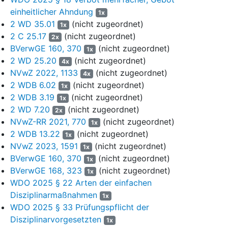
und seines Rechts als Staatsbürger, alles zu hinterfragen, zu
einheitlicher Ahndung
1x
erklären versucht habe, sei dies unglaubhaft. Denn der Zeuge
2 WD 35.01
(nicht zugeordnet)
1x
Hauptmann d.R. A habe ohne Belastungseifer bekundet, dass
2 C 25.17
(nicht zugeordnet)
der frühere Soldat seine Äußerungen nicht habe zur
2x
BVerwGE 160, 370
(nicht zugeordnet)
Diskussion stellen oder die Ansicht des Zeugen als Historiker
1x
2 WD 25.20
dazu habe einholen wollen. Ebenso wenig habe der frühere
(nicht zugeordnet)
4x
Soldat sie interessehalber besprechen wollen oder sich
NVwZ 2022, 1133
(nicht zugeordnet)
4x
fragend an ihn gewandt. Die Äußerungen hätten seine Meinung
2 WDB 6.02
(nicht zugeordnet)
1x
dargestellt. Es sei auch kein plausibler Grund ersichtlich,
2 WDB 3.19
(nicht zugeordnet)
1x
weshalb ein Soldat, der geschworen habe, der Bundesrepublik
2 WD 7.20
(nicht zugeordnet)
2x
Deutschland treu zu dienen, gegenüber einem anderen
NVwZ-RR 2021, 770
(nicht zugeordnet)
1x
Soldaten solche Bemerkungen machen sollte, wenn er davon
2 WDB 13.22
(nicht zugeordnet)
1x
nicht überzeugt sei. Es spreche nichts dafür, dass sie als
NVwZ 2023, 1591
(nicht zugeordnet)
1x
Provokation gemeint gewesen seien oder es sich um
BVerwGE 160, 370
(nicht zugeordnet)
1x
einmalige, unüberlegte oder auf Unreife beruhende
BVerwGE 168, 323
(nicht zugeordnet)
Äußerungen gehandelt habe, durch die aus Naivität nur der
1x
WDO 2025 § 22 Arten der einfachen
irrige Eindruck einer hohen Identifikation mit
Disziplinarmaßnahmen
verfassungswidrigem Gedankengut vermittelt worden sei. Der
1x
frühere Soldat sei als Akademiker und Offizier in der Lage
WDO 2025 § 33 Prüfungspflicht der
gewesen, seine Äußerungen insbesondere im dienstlichen
Disziplinarvorgesetzten
1x
Bereich reflektiert zu tätigen. Ein weiteres Indiz für seine