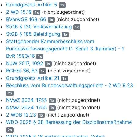
zugeteilt und nach einer am 7. Februar 2023 beschlossenen
Grundgesetz Artikel 5
1x
Änderung der Geschäftsverteilung an die 10. Kammer
2 WD 15.19
(nicht zugeordnet)
1x
abgegeben.
BVerwGE 169, 66
(nicht zugeordnet)
1x
StGB § 130 Volksverhetzung
6
4. Diese hat dem früheren Soldaten mit Urteil vom 5. März
1x
StGB § 185 Beleidigung
2024 unter Aufhebung der Disziplinarbuße das Ruhegehalt
1x
aberkannt. Anschuldigungspunkt 1 sei nach der Aussage des
Stattgebender Kammerbeschluss vom
Zeugen Hauptmann d.R. A, Anschuldigungspunkt 2 aufgrund
Bundesverfassungsgericht (1. Senat 3. Kammer) - 1
der Aussage der Zeugin Major B, gestützt durch die Aussage
BvR 1593/16
1x
der Zeugin Hauptmann d.R. C, erwiesen. Der frühere Soldat
NJW 2017, 1092
(nicht zugeordnet)
1x
habe damit jeweils vorsätzlich seine Pflichten zur
BGHSt 36, 83
(nicht zugeordnet)
1x
Verfassungstreue (
§ 8 SG
), zur Mäßigung (
§ 10 Abs. 6 SG
)
Grundgesetz Artikel 21
1x
und zum innerdienstlichen Wohlverhalten (§ 17 Abs. 2 Satz 1
Beschluss vom Bundesverwaltungsgericht - 2 WD 9.23
Alt. 2 SG) verletzt.
2x
7
Die Äußerungen gemäß Anschuldigungspunkt 1 brächten
NVwZ 2024, 1755
(nicht zugeordnet)
1x
objektiv zum Ausdruck, dass er die Existenz der
NVwZ 2024, 1755
(nicht zugeordnet)
1x
Bundesrepublik Deutschland verneine. Nach Überzeugung der
2 WDB 12.23
(nicht zugeordnet)
1x
Kammer seien sie von einer entsprechenden inneren
WDO 2025 § 38 Bemessung der Disziplinarmaßnahme
Überzeugung getragen. Soweit der frühere Soldat sie
2x
vorgerichtlich als Ausfluss seines geschichtlichen Interesses
WDO 2025 § 18 Verbot mehrfacher, Gebot