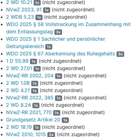
2 WD 10.21
(nicht zugeordnet)
1x
verfassungsfeindliche Einstellung seien seine Äußerungen
NVwZ 2023, 91
(nicht zugeordnet)
1x
gemäß Anschuldigungspunkt 2. Die Anhaltspunkte für eine
2 WDB 5.23
(nicht zugeordnet)
1x
Kongruenz von objektivem Erklärungswert und innerer
WDO 2025 § 58 Vollstreckung im Zusammenhang mit
Einstellung seien so gewichtig, dass seinen vorgerichtlichen
dem Entlassungstag
3x
Beteuerungen der Verfassungstreue nicht gefolgt werden
WDO 2025 § 1 Sachlicher und persönlicher
könne.
Geltungsbereich
1x
8
Ausgangspunkt der Zumessungserwägungen sei wegen
WDO 2025 § 67 Aberkennung des Ruhegehalts
3x
der verfassungsfeindlichen Gesinnung des früheren
1 D 55.99
(nicht zugeordnet)
1x
Soldaten die Höchstmaßnahme. Davon sei auf der zweiten
2 WD 27.01
(nicht zugeordnet)
1x
Bemessungsstufe nicht abzuweichen. Der frühere Soldat sei
NVwZ-RR 2002, 204
(nicht zugeordnet)
1x
Vorgesetzter gewesen und habe als Offizier eine
2 WD 1.08
(nicht zugeordnet)
1x
herausgehobene Stellung gehabt. Die Verstöße seien
2 WD 4.21
(nicht zugeordnet)
1x
wiederholt und einschlägig gewesen. Das Dienstvergehen
NVwZ-RR 2022, 385
(nicht zugeordnet)
1x
habe nachteilige Auswirkungen auf den Dienstbetrieb gehabt,
2 WD 8.24
(nicht zugeordnet)
weil der frühere Soldat wegen des deshalb verfügten
1x
NVwZ-RR 2021, 770
(nicht zugeordnet)
Dienstausübungsverbots seinem Dienstherrn drei Monate lang
1x
Grundgesetz Artikel 20
nicht zur Verfügung gestanden habe. Da die Höchstmaßnahme
1x
im Raum stehe, könnten seine soliden dienstlichen Leistungen
2 WD 18.19
(nicht zugeordnet)
1x
und die überlange Verfahrensdauer keine mildernde Wirkung
NVwZ 2010, 1015
(nicht zugeordnet)
2x