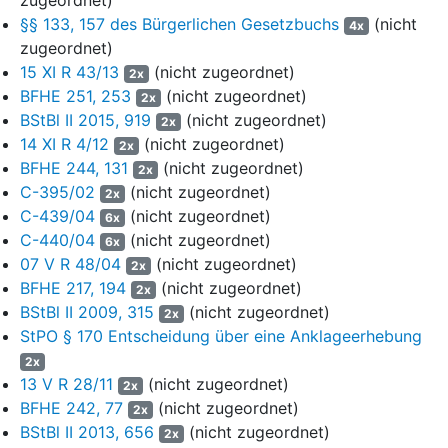
S-GmbH für die Schrottlieferungen Rechnungen mit 
§§ 133, 157 des Bürgerlichen Gesetzbuchs
(nicht
4x
der Umsatzsteuer aus. Die Rechnungen sind von Q.
zugeordnet)
unterschrieben. Sie wurden der Klägerin per Fax von 
15 XI R 43/13
(nicht zugeordnet)
2x
Faxnummer mit dem Absender „M GmbH“ übermittelt.
BFHE 251, 253
(nicht zugeordnet)
2x
Anschrift der MJ-GmbH ist A, C-Straße 5 angegeben.
BStBl II 2015, 919
(nicht zugeordnet)
2x
MJ-GmbH nennt überdies die ihr vom Finanzamt A fü
14 XI R 4/12
(nicht zugeordnet)
2x
Körperschaften erteilte Steuernummer.
BFHE 244, 131
(nicht zugeordnet)
2x
7
Im Einzelnen handelt es sich um die folgenden Rech
C-395/02
(nicht zugeordnet)
2x
und Gutschriften:
C-439/04
(nicht zugeordnet)
6x
C-440/04
(nicht zugeordnet)
6x
8
Datum
Datum
Datum
Entgelt
Vo
07 V R 48/04
(nicht zugeordnet)
2x
Lieferung
Rechnung
Gutschrift
netto
BFHE 217, 194
(nicht zugeordnet)
2x
20.02.2008
22.02.2008
26.02.2008
...,...
BStBl II 2009, 315
(nicht zugeordnet)
2x
EUR
StPO § 170 Entscheidung über eine Anklageerhebung
22.02.2008
22.02.2008
26.02.2008
...,...
2x
EUR
13 V R 28/11
(nicht zugeordnet)
2x
BFHE 242, 77
(nicht zugeordnet)
25.02.2008
04.03.2008
29.02.2008
...,...
2x
BStBl II 2013, 656
(nicht zugeordnet)
EUR
2x