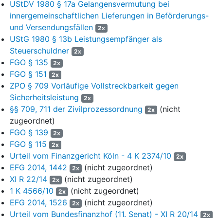
UStDV 1980 § 17a Gelangensvermutung bei
26.02.2008
04.03.2008
29.02.2008
...,...
innergemeinschaftlichen Lieferungen in Beförderungs-
EUR
und Versendungsfällen
2x
27.02.2008
04.03.2008
29.02.2008
...,...
UStG 1980 § 13b Leistungsempfänger als
EUR
Steuerschuldner
2x
27.02.2008
04.03.2008
29.02.2008
...,...
FGO § 135
2x
EUR
FGO § 151
2x
06.03.2008
17.03.2008
11.03.2008
...,...
ZPO § 709 Vorläufige Vollstreckbarkeit gegen
EUR
Sicherheitsleistung
2x
11.03.2008
28.03.2008
19.03.2008
...,...
§§ 709, 711 der Zivilprozessordnung
(nicht
2x
EUR
zugeordnet)
FGO § 139
01.04.2008
09.04.2008
09.04.2008
...,...
2x
FGO § 115
EUR
2x
Urteil vom Finanzgericht Köln - 4 K 2374/10
2x
...,...
EFG 2014, 1442
(nicht zugeordnet)
2x
EUR
XI R 22/14
(nicht zugeordnet)
2x
9
Die S-GmbH überwies diese Beträge auf ein in den
1 K 4566/10
(nicht zugeordnet)
2x
Rechnungen angegebenes Bankkonto der MJ-GmbH 
EFG 2014, 1526
(nicht zugeordnet)
2x
einem Kreditinstitut mit Sitz in A.
Urteil vom Bundesfinanzhof (11. Senat) - XI R 20/14
2x