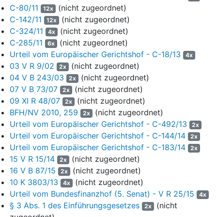
C-80/11
Festnetznummer zustande. Weitere Gespräche wurde
(nicht zugeordnet)
12x
C-142/11
ein Mobiltelefon geführt. Schriftliche Kaufverträge gi
(nicht zugeordnet)
12x
C-324/11
nicht. Die Verantwortlichen der beiden Gesellschaften
(nicht zugeordnet)
4x
C-285/11
keinen persönlichen Kontakt. Die S-GmbH fertigte für
(nicht zugeordnet)
6x
Urteil vom Europäischer Gerichtshof - C-18/13
Schrottanlieferung u.a. auf die MJ-GmbH ausgestellte
4x
03 V R 9/02
Wiegescheine.
(nicht zugeordnet)
2x
04 V B 243/03
(nicht zugeordnet)
5
Die S-GmbH bat den Steuerberater der MJ-GmbH mi
2x
07 V B 73/07
(nicht zugeordnet)
Schreiben vom 29. Februar 2008 um Übersendung ei
2x
09 XI R 48/07
(nicht zugeordnet)
Bescheinigung, dass die MJ-GmbH ein
2x
BFH/NV 2010, 259
(nicht zugeordnet)
umsatzsteuerpflichtiges Unternehmen sei. In der Anf
2x
Urteil vom Europäischer Gerichtshof - C-492/13
die S-GmbH die ihr bekannte Anschrift der MJ-GmbH 
2x
Urteil vom Europäischer Gerichtshof - C-144/14
C-Straße 5 an. Der Steuerberater der MJ-GmbH bestä
2x
Urteil vom Europäischer Gerichtshof - C-183/14
der S-GmbH mit Antwortschreiben vom 3. März 2008
2x
15 V R 15/14
(nicht zugeordnet)
MJ-GmbH versteuere ihre Umsätze nach den allgeme
2x
16 V B 87/15
(nicht zugeordnet)
Vorschriften des Umsatzsteuergesetzes und sei zum
2x
10 K 3803/13
(nicht zugeordnet)
Vorsteuerabzug berechtigt.
4x
Urteil vom Bundesfinanzhof (5. Senat) - V R 25/15
4x
6
Die S-GmbH erteilte für die einzelnen Schrottlieferun
§ 3 Abs. 1 des Einführungsgesetzes
(nicht
2x
GmbH Gutschriften. Darüber hinaus stellte die MJ-G
zugeordnet)