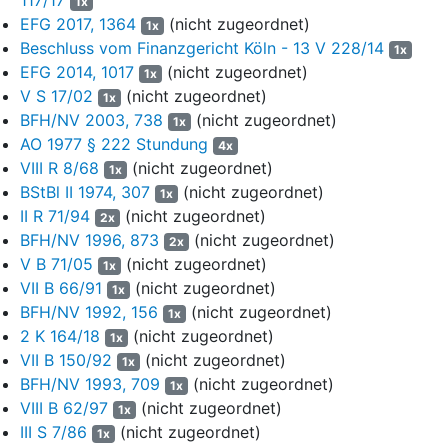
1x
verwirkter Säumniszuschläge schulden die Antragsteller dem
EFG 2017, 1364
(nicht zugeordnet)
1x
Land Hessen gesamtschuldnerisch einen Betrag i.H.v.
Beschluss vom Finanzgericht Köln - 13 V 228/14
1x
insgesamt xx.xxx,- Euro (Stand: 24.06.2025).
EFG 2014, 1017
(nicht zugeordnet)
1x
V S 17/02
(nicht zugeordnet)
1x
Zur Vollstreckung dieser Forderung erließ das FA insbesondere
BFH/NV 2003, 738
(nicht zugeordnet)
Pfändungs- und Einziehungsverfügungen gegenüber der
1x
AO 1977 § 222 Stundung
Sparkasse C (Verfügung Nr. 123 vom 10.06.2025, zugestellt am
4x
16.06.2025) und der Volksbank C (Verfügung Nr. 456 vom
VIII R 8/68
(nicht zugeordnet)
1x
10.06.2025, zugestellt am 13.06.2025) als Drittschuldnern, mit
BStBl II 1974, 307
(nicht zugeordnet)
1x
denen es jeweils alle der Antragstellerin zu 2. als
II R 71/94
(nicht zugeordnet)
2x
Vollstreckungsschuldnerin gegenwärtig und künftig zustehenden
BFH/NV 1996, 873
(nicht zugeordnet)
2x
Ansprüche, Forderungen und Rechte aus den bestehenden
V B 71/05
(nicht zugeordnet)
1x
bankmäßigen Geschäftsbeziehungen pfändete und einzog. Der
VII B 66/91
(nicht zugeordnet)
1x
Antragstellerin zu 2. wurde jeweils eine Abschrift der Verfügung
BFH/NV 1992, 156
(nicht zugeordnet)
1x
übersandt. Für die Einzelheiten des Inhalts der jeweiligen
2 K 164/18
(nicht zugeordnet)
1x
Pfändungs- und Einziehungsverfügung wird auf die
VII B 150/92
(nicht zugeordnet)
1x
Aktenausfertigungen verwiesen (Bl. 44 f., 47 f. der
BFH/NV 1993, 709
(nicht zugeordnet)
Vollstreckungsakte). Die Sparkasse C erkannte die Forderung
1x
VIII B 62/97
(nicht zugeordnet)
im Rahmen ihrer Drittschuldnererklärung als begründet an. Von
1x
der Volksbank C liegt bislang keine Drittschuldnererklärung vor.
III S 7/86
(nicht zugeordnet)
1x