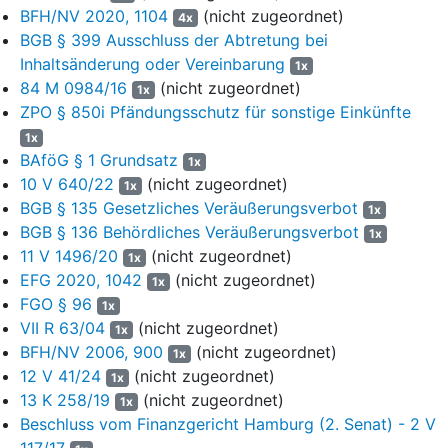
BFH/NV 2020, 1104
(nicht zugeordnet)
4x
Im Übrigen wird der Antrag abgelehnt.
BGB § 399 Ausschluss der Abtretung bei
Von den Gerichtskosten des gesamten Verfahrens hat der
Inhaltsänderung oder Vereinbarung
1x
Antragsteller zu 1. 50 %, die Antragstellerin zu 2. und der
84 M 0984/16
(nicht zugeordnet)
1x
Antragsgegner jeweils 25 % zu tragen. Von den
ZPO § 850i Pfändungsschutz für sonstige Einkünfte
außergerichtlichen Kosten der Antragstellerin zu 2. trägt der
1x
Antragsgegner 50 %; im Übrigen tragen die Antragsteller ihre
BAföG § 1 Grundsatz
1x
außergerichtlichen Kosten selbst.
10 V 640/22
(nicht zugeordnet)
1x
Gründe
BGB § 135 Gesetzliches Veräußerungsverbot
1x
BGB § 136 Behördliches Veräußerungsverbot
1x
I.
11 V 1496/20
(nicht zugeordnet)
1x
Die Antragsteller begehren eine einstweilige Einstellung der
EFG 2020, 1042
(nicht zugeordnet)
1x
Vollstreckung durch Pfändungs- und Einziehungsverfügungen,
FGO § 96
1x
die der Antragsgegner (das Finanzamt --FA--) mit Blick auf
VII R 63/04
(nicht zugeordnet)
1x
Konten der Antragstellerin zu 2. ausgebracht hat.
BFH/NV 2006, 900
(nicht zugeordnet)
1x
12 V 41/24
(nicht zugeordnet)
Die verheirateten Antragsteller wählten für das Jahr 2022 die
1x
13 K 258/19
(nicht zugeordnet)
Zusammenveranlagung zur Einkommensteuer. Aufgrund der mit
1x
Bescheid vom 16.01.2025 festgesetzten Einkommensteuer für
Beschluss vom Finanzgericht Hamburg (2. Senat) - 2 V
2022 (nebst Zinsen und Verspätungszuschlag hierzu) sowie
117/17