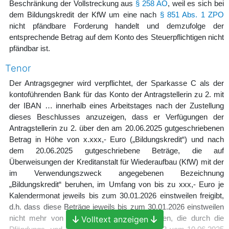
Beschränkung der Vollstreckung aus
§ 258 AO
, weil es sich bei
dem Bildungskredit der KfW um eine nach
§ 851 Abs. 1 ZPO
nicht pfändbare Forderung handelt und demzufolge der
entsprechende Betrag auf dem Konto des Steuerpflichtigen nicht
pfändbar ist.
Tenor
Der Antragsgegner wird verpflichtet, der Sparkasse C als der
kontoführenden Bank für das Konto der Antragstellerin zu 2. mit
der IBAN … innerhalb eines Arbeitstages nach der Zustellung
dieses Beschlusses anzuzeigen, dass er Verfügungen der
Antragstellerin zu 2. über den am 20.06.2025 gutgeschriebenen
Betrag in Höhe von x.xxx,- Euro („Bildungskredit“) und nach
dem 20.06.2025 gutgeschriebene Beträge, die auf
Überweisungen der Kreditanstalt für Wiederaufbau (KfW) mit der
im Verwendungszweck angegebenen Bezeichnung
„Bildungskredit“ beruhen, im Umfang von bis zu xxx,- Euro je
Kalendermonat jeweils bis zum 30.01.2026 einstweilen freigibt,
d.h. dass diese Beträge jeweils bis zum 30.01.2026 einstweilen
nicht mehr von der Pfändung erfasst werden, die durch die
Volltext anzeigen