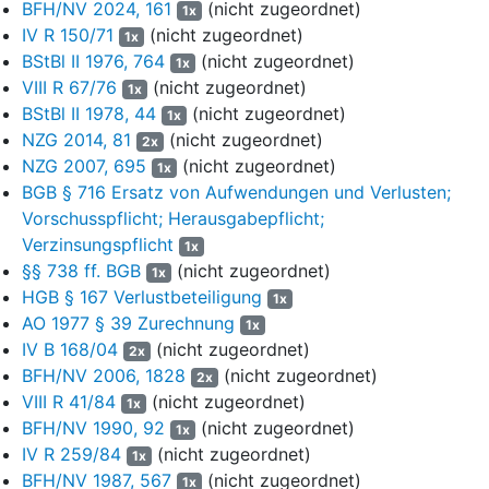
BFH/NV 2024, 161
(nicht zugeordnet)
1x
04.02.2022 [Bl. 75 f. der Feststellungsakten Bet. D (1xxx)] stellte
IV R 150/71
(nicht zugeordnet)
1x
das FA für den Antragsteller (Feststellungsbeteiligter Nr. 1xxx)
BStBl II 1976, 764
(nicht zugeordnet)
1x
laufende Einkünfte aus Gewerbebetrieb aus seiner Beteiligung
VIII R 67/76
(nicht zugeordnet)
1x
an der KG i.H.v. ./. x.xxx,xx € fest; der Bescheid erging an StB
BStBl II 1978, 44
(nicht zugeordnet)
1x
U als Empfangsbevollmächtigten mit Wirkung für und gegen alle
NZG 2014, 81
(nicht zugeordnet)
2x
Feststellungsbeteiligten.
NZG 2007, 695
(nicht zugeordnet)
1x
Am 20.06.2002 erließ das FA einen – aus vorliegend nicht
BGB § 716 Ersatz von Aufwendungen und Verlusten;
streitigen Gründen – gemäß
§ 164 Abs. 2 AO
geänderten
Vorschusspflicht; Herausgabepflicht;
Bescheid für 2015 über die gesonderte und einheitliche
Verzinsungspflicht
1x
Feststellung von Besteuerungsgrundlagen [Bl. 76 der
§§ 738 ff. BGB
(nicht zugeordnet)
1x
Feststellungsakten Bet. D (1xxx)], welcher für den Antragsteller
HGB § 167 Verlustbeteiligung
1x
zu keinen abweichenden Feststellungen führte und diesem
AO 1977 § 39 Zurechnung
1x
gemäß
§ 183 Abs. 2 AO
erstmals im Wege der
IV B 168/04
(nicht zugeordnet)
2x
Einzelbekanntgabe bekanntgegeben wurde; der Vorbehalt der
BFH/NV 2006, 1828
(nicht zugeordnet)
Nachprüfung blieb bestehen.
2x
VIII R 41/84
(nicht zugeordnet)
1x
In der Zeit vom 19.10.2022 bis zum 14.12.2022 – mit
BFH/NV 1990, 92
(nicht zugeordnet)
1x
Unterbrechungen – fand bei der KG für den Prüfungszeitraum
IV R 259/84
(nicht zugeordnet)
1x
2015 eine Außenprüfung durch die BP-Stelle des FA statt. Dabei
BFH/NV 1987, 567
(nicht zugeordnet)
1x