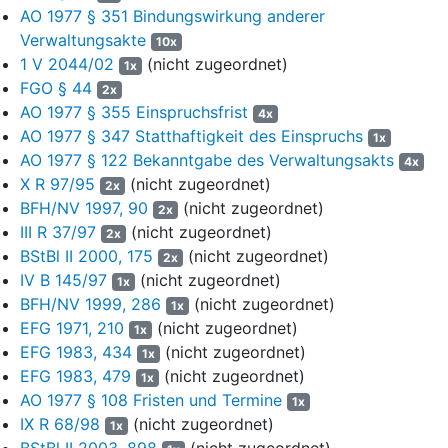
Gründung der KG die W Steuerberatungsgesellschaft mbH
AO 1977 § 351 Bindungswirkung anderer
gewesen, die 2004 in Z Steuerberatungsgesellschaft mbH
Verwaltungsakte
10x
umfirmierte. Seit 2011 war die Y Steuerberatungsgesellschaft
1 V 2044/02
(nicht zugeordnet)
1x
mbH als Bevollmächtigte i.S.d.
§ 80 AO
für die KG tätig
FGO § 44
2x
gewesen, die zum 31.12.2019 aufgelöst wurde. Seitdem ist
AO 1977 § 355 Einspruchsfrist
4x
deren ehemaliger Geschäftsführer, Steuerberater U… (im
AO 1977 § 347 Statthaftigkeit des Einspruchs
1x
Folgenden: StB U) als Bevollmächtigter i.S.d.
§ 80 AO
für die KG
AO 1977 § 122 Bekanntgabe des Verwaltungsakts
tätig.
4x
X R 97/95
(nicht zugeordnet)
2x
In der Zeit vom 12.12.2012 bis zum 22.09.2016 – mit
BFH/NV 1997, 90
(nicht zugeordnet)
2x
Unterbrechungen – fand bei der KG für den Prüfungszeitraum
III R 37/97
(nicht zugeordnet)
2x
2007 eine Außenprüfung durch die Betriebsprüfungsstelle (im
BStBl II 2000, 175
(nicht zugeordnet)
2x
Folgenden: BP-Stelle) des FA statt. Dabei wurden u.a. folgende
IV B 145/97
(nicht zugeordnet)
1x
Feststellungen getroffen:
BFH/NV 1999, 286
(nicht zugeordnet)
1x
Über die Produktionskosten war keine Endabrechnung seitens
EFG 1971, 210
(nicht zugeordnet)
1x
der H AG erfolgt. Die H AG hatte die Ansprüche an die F GmbH,
EFG 1983, 434
(nicht zugeordnet)
1x
später Q GmbH, abgetreten, welche die KG auf Zahlung
EFG 1983, 479
(nicht zugeordnet)
1x
verklagte. Die Klage wurde durch das Urteil des OLG … vom …
AO 1977 § 108 Fristen und Termine
1x
wegen der fehlenden Endabrechnung abgewiesen, welches erst
IX R 68/98
(nicht zugeordnet)
1x
am 14.10.2015 zugestellt und somit rechtskräftig wurde; eine
BStBl II 2003, 898
(nicht zugeordnet)