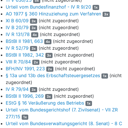
5x
Urteil vom Bundesfinanzhof - IV R 9/20
1x
Gemäß § 2.3 GV war das Kündigungsrecht der Gesellschafter
AO 1977 § 360 Hinzuziehung zum Verfahren
ausgeschlossen; das Recht zur fristlosen Kündigung aus
3x
XI B 60/09
(nicht zugeordnet)
wichtigem Grund blieb unberührt.
3x
IV B 20/79
(nicht zugeordnet)
3x
§ 2.4.1 lit. b GV lautete wie folgt:
IV R 131/78
(nicht zugeordnet)
4x
BStBl II 1981, 663
(nicht zugeordnet)
4x
„Die Komplementärin ist berechtigt und unter Befreiung von den
IV R 52/79
(nicht zugeordnet)
Beschränkungen des
§ 181 BGB
bevollmächtigt, einen
3x
BStBl II 1982, 342
(nicht zugeordnet)
Gesellschafter durch schriftliche einseitige Erklärung mit
3x
sofortiger Wirkung aus der Gesellschaft auszuschließen, wenn
VIII R 70/84
(nicht zugeordnet)
2x
BFH/NV 1991, 223
(nicht zugeordnet)
2x
[…]
§ 13a und 13b des Erbschaftsteuergesetzes
(nicht
1x
zugeordnet)
über das Vermögen des Gesellschafters das Insolvenzverfahren
IV R 79/94
(nicht zugeordnet)
beantragt, eröffnet oder mangels Masse die Eröffnung abgelehnt
3x
worden ist. Der Gesellschafter scheidet mit Rechtskraft des
BStBl II 1996, 269
(nicht zugeordnet)
3x
Eröffnungsbeschlusses bzw. des Abweisungsbeschlusses aus,
EStG § 16 Veräußerung des Betriebs
1x
ohne dass es einer weiteren Handlung oder Erklärung bedarf.“
Urteil vom Bundesgerichtshof (7. Zivilsenat) - VII ZR
277/15
1x
Gemäß § 2.4.3 GV wurde die Gesellschaft in allen Fällen des
Urteil vom Bundesverwaltungsgericht (8. Senat) - 8 C
Ausscheidens eines Gesellschafters nicht aufgelöst, sondern