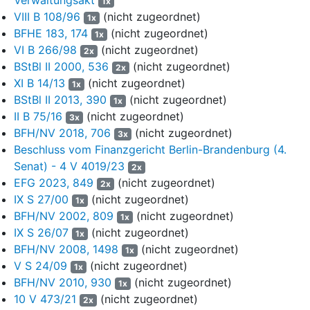
1x
jedoch bis heute nicht erfolgt (vgl. Urteil des Oberlandesgerichts
VIII B 108/96
(nicht zugeordnet)
1x
– OLG – … vom …).
BFHE 183, 174
(nicht zugeordnet)
1x
Laut den unechten Produktionsdienstleistungsverträgen sollte
VI B 266/98
(nicht zugeordnet)
2x
die H AG nur die Vergütung laut dem jeweiligen Filmbudget
BStBl II 2000, 536
(nicht zugeordnet)
2x
erhalten („Producer Fee“, in den Budgets als „Handling Fee“
XI B 14/13
(nicht zugeordnet)
1x
bezeichnet). Die KG zahlte die Herstellungskosten des Films auf
BStBl II 2013, 390
(nicht zugeordnet)
1x
Grund einer von ihr vorab genehmigten Gesamtkalkulation,
II B 75/16
(nicht zugeordnet)
3x
wobei im Budget als Vergütung jeweils 15 % festgelegt waren.
BFH/NV 2018, 706
(nicht zugeordnet)
3x
Die Zahlung der Herstellungskosten erfolgte jedoch nur teilweise
Beschluss vom Finanzgericht Berlin-Brandenburg (4.
und war Gegenstand des mit dem Urteil des OLG … vom …
Senat) - 4 V 4019/23
2x
beendeten Rechtsstreits.
EFG 2023, 849
(nicht zugeordnet)
2x
Die Rechte zur Vermarktung der produzierten Filme wurden von
IX S 27/00
(nicht zugeordnet)
1x
der KG mit Filmlizenz-, Verleih- und Vertriebsverträgen
BFH/NV 2002, 809
(nicht zugeordnet)
1x
wiederum auf die H AG übertragen, welche somit auch für die
IX S 26/07
(nicht zugeordnet)
1x
Vermarktung der Filme zuständig war. Die H AG beauftragte mit
BFH/NV 2008, 1498
(nicht zugeordnet)
1x
dem Vertrieb wiederum die jeweiligen Produktionsfirmen, d.h. die
V S 24/09
(nicht zugeordnet)
1x
BG Gruppe und die KR Gruppe.
BFH/NV 2010, 930
(nicht zugeordnet)
1x
10 V 473/21
(nicht zugeordnet)
Ebenfalls am … schlossen die KG und die H AG eine
2x