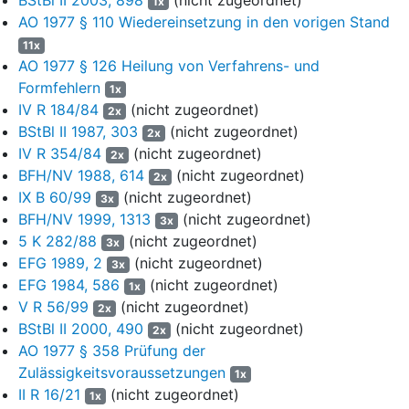
1x
Revision wurde nicht zugelassen.
AO 1977 § 110 Wiedereinsetzung in den vorigen Stand
Da die BP-Stelle nicht von einer offensichtlich willkürlichen Klage
11x
ausging und am 31.12.2010 ein Mahnbescheid von der H AG
AO 1977 § 126 Heilung von Verfahrens- und
bzw. dem Prozessfinanzierer erwirkt worden war, verminderte
Formfehlern
1x
die BP-Stelle die Verbindlichkeiten und bildete in Höhe der
IV R 184/84
(nicht zugeordnet)
2x
tatsächlichen Produktionskosten der fünf produzierten Filme
BStBl II 1987, 303
(nicht zugeordnet)
2x
Rückstellungen für ungewisse Verbindlichkeiten, welche sie bis
IV R 354/84
(nicht zugeordnet)
2x
zum Zeitpunkt der Rechtskraft des klageabweisenden Urteils
BFH/NV 1988, 614
(nicht zugeordnet)
2x
des OLG … vom … abzinste.
IX B 60/99
(nicht zugeordnet)
3x
BFH/NV 1999, 1313
(nicht zugeordnet)
Der Antragsteller geriet auf Grund seiner Beteiligung an der KG
3x
in wirtschaftliche Schieflage.
5 K 282/88
(nicht zugeordnet)
3x
EFG 1989, 2
(nicht zugeordnet)
3x
Mit Beschluss des AG … vom ….2010 … wurde über sein
EFG 1984, 586
(nicht zugeordnet)
1x
Vermögen das Insolvenzverfahren eröffnet. Mit
V R 56/99
(nicht zugeordnet)
2x
Restschuldbefreiungsurteil des AG … vom ….2016 … wurde
BStBl II 2000, 490
(nicht zugeordnet)
2x
dem Antragsteller Restschuldbefreiung erteilt.
AO 1977 § 358 Prüfung der
Mit unter Vorbehalt der Nachprüfung gemäß
§ 164 Abs. 1 AO
Zulässigkeitsvoraussetzungen
1x
ergangenem Bescheid für 2015 über die gesonderte und
II R 16/21
(nicht zugeordnet)
1x
einheitliche Feststellung von Besteuerungsgrundlagen vom