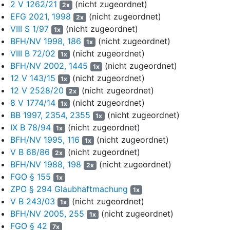
Generalvereinbarung (GeV), nach der die H AG der KG als
2 V 1262/21
(nicht zugeordnet)
2x
Kommanditistin beitrat und sich verpflichtete, dass nicht
EFG 2021, 1998
(nicht zugeordnet)
2x
platzierte Kommanditkapital zu übernehmen sowie das von den
VIII S 1/97
(nicht zugeordnet)
1x
Kommanditisten nicht einzuzahlende Kommanditkapital (52 %)
BFH/NV 1998, 186
(nicht zugeordnet)
1x
durch eine jährliche Vorabgewinn-Vergütung („Perfomance-
VIII B 72/02
(nicht zugeordnet)
1x
Garantie“) einzuzahlen. Außerdem sollten die laufenden Kosten
BFH/NV 2002, 1445
(nicht zugeordnet)
1x
der KG durch Zahlungen der H AG gedeckt werden.
12 V 143/15
(nicht zugeordnet)
1x
12 V 2528/20
(nicht zugeordnet)
In einer am … abgeschlossenen „Fünf-Punkte-Vereinbarung“
2x
regelten die KG und die H AG, dass die Producer Fee erst ab
8 V 1774/14
(nicht zugeordnet)
1x
2005 und, wenn die Kapitalkonten der Kommanditisten durch die
BB 1997, 2354, 2355
(nicht zugeordnet)
1x
Performance-Garantie ausgeglichen worden sind, fällig wird. Die
IX B 78/94
(nicht zugeordnet)
1x
KG musste der H AG die Herstellungskosten laut den unechten
BFH/NV 1995, 116
(nicht zugeordnet)
1x
Produktionsdienstleistungsverträgen in 2007 ersetzen. Die H AG
V B 68/86
(nicht zugeordnet)
2x
gab eine neue Performance-Garantie, in der zumindest die
BFH/NV 1988, 198
(nicht zugeordnet)
2x
Umsatzerlöse laut den testierten Jahresabschlüssen garantiert
FGO § 155
1x
wurden. In einem Letter of Understanding vom … zur Fünf-
ZPO § 294 Glaubhaftmachung
1x
Punkte-Vereinbarung wurden die Fälligkeit auf den 31.12.2007
V B 243/03
(nicht zugeordnet)
1x
präzisiert und die Performance-Garantie beziffert.
BFH/NV 2005, 255
(nicht zugeordnet)
1x
Bevollmächtigte i.S.d.
§ 80 der Abgabenordnung
(AO) war seit
FGO § 42
7x