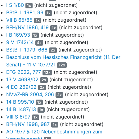
I S 1/80
(nicht zugeordnet)
1x
Die KG hatte mit der H AG „unechte“
BStBl II 1981, 99
(nicht zugeordnet)
1x
Produktionsdienstleistungsverträge über folgende Filmprojekte
VII B 65/85
(nicht zugeordnet)
1x
abgeschlossen, die bis auf „…“ auch realisiert wurden: „…“
BFH/NV 1986, 419
(nicht zugeordnet)
1x
(xx.xx.1999), „…“ (xx.xx.1999), „…“ (xx.xx.1999), „…“
I B 169/93
(nicht zugeordnet)
1x
(xx.xx.2000), „…“ (xx.xx.2001), „…“ (xx.xx.1999).
9 V 1742/14
(nicht zugeordnet)
4x
Laut Rahmenvereinbarung vom … sollte die KG Hersteller und
BStBl II 1979, 666
(nicht zugeordnet)
2x
Rechteinhaber der Filmprojekte sein, die Produktion sollte
Beschluss vom Hessisches Finanzgericht (11. Der
jedoch durch die H AG durchgeführt bzw. überwacht werden.
Senat) - 11 V 1077/21
12x
Diese beauftragte wiederum die eigentlichen Produktionsfirmen
EFG 2022, 777
(nicht zugeordnet)
12x
(Filmstudios), im Einzelnen für die Filme „…“, „…“ und „…“ die
13 V 4698/02
(nicht zugeordnet)
2x
BG Gruppe und für die Filme „…“ und „…“ die KR Gruppe. Das
4 EO 269/02
(nicht zugeordnet)
2x
nicht realisierte Projekt „…“ wurde später durch den Film „…“
NVwZ-RR 2004, 206
(nicht zugeordnet)
2x
ersetzt.
14 B 995/10
(nicht zugeordnet)
1x
Die H AG war dazu verpflichtet, nach Beendigung der
14 B 1487/13
(nicht zugeordnet)
1x
Produktion des jeweiligen Films eine Abrechnung der
VIII S 6/97
(nicht zugeordnet)
1x
Produktions- bzw. Herstellungskosten zu erstellen
BFH/NV 1998, 987
(nicht zugeordnet)
1x
(Produktionsabrechnung). Eine Abrechnung der
AO 1977 § 120 Nebenbestimmungen zum
Herstellungskosten für die produzierten Filme durch die H AG ist
Verwaltungsakt