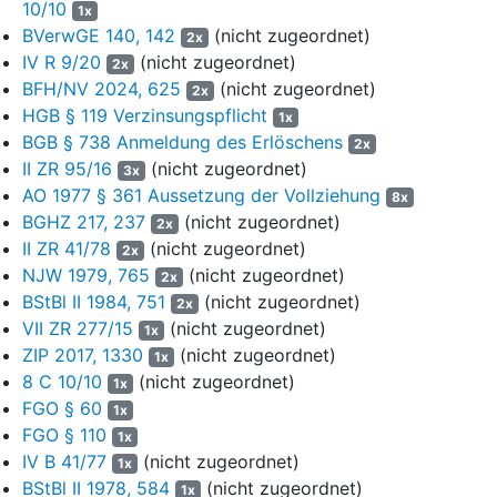
10/10
1x
zwischen den verbleibenden Gesellschaftern fortgesetzt. Mit
BVerwGE 140, 142
(nicht zugeordnet)
dem ab dem … gültigen Gesellschaftsvertrag [Bl. 155 ff. der
2x
IV R 9/20
(nicht zugeordnet)
Gesellschafts- und Vertragsakte] wurde § 2.4.3 GV um einen
2x
Satz 2 ergänzt, nach welchem die Komplementärin den
BFH/NV 2024, 625
(nicht zugeordnet)
2x
Gesellschaftsanteil des ausscheidenden Gesellschafters
HGB § 119 Verzinsungspflicht
1x
übernahm.
BGB § 738 Anmeldung des Erlöschens
2x
II ZR 95/16
(nicht zugeordnet)
3x
§ 6.2 GV lautete wie folgt:
AO 1977 § 361 Aussetzung der Vollziehung
8x
„Scheidet ein mit einer Kapitaleinlage beteiligter Gesellschafter
BGHZ 217, 237
(nicht zugeordnet)
2x
aus der Gesellschaft aus, hat er Anspruch auf ein
II ZR 41/78
(nicht zugeordnet)
2x
Auseinandersetzungsguthaben. Das
NJW 1979, 765
(nicht zugeordnet)
2x
Auseinandersetzungsguthaben besteht in dem anteiligen
BStBl II 1984, 751
(nicht zugeordnet)
2x
Eigenkapital, das der Gesellschaftsanteil repräsentiert; weder
VII ZR 277/15
(nicht zugeordnet)
1x
wird hierbei ein Firmenwert berücksichtigt noch werden hierbei
ZIP 2017, 1330
(nicht zugeordnet)
1x
etwaige stille Reserven aufgelöst. Sollte diese
8 C 10/10
(nicht zugeordnet)
1x
Buchwertabfindung unangemessen sein, so wird ein
FGO § 60
1x
unabhängiger Wirtschaftsprüfer das angemessene
FGO § 110
1x
Auseinandersetzungsguthaben ermitteln. Die Kosten des
IV B 41/77
(nicht zugeordnet)
Wirtschaftsprüfers trägt die den Wirtschaftsprüfer beauftragende
1x
BStBl II 1978, 584
(nicht zugeordnet)
Partei. Die Bestimmungen in § 6.6 bleiben hiervon unberührt.“
1x