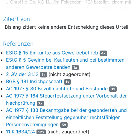
…GmbH & Co. KG i.L. (im Folgenden: KG) beteiligt, einem mit
Gesellschaftsvertrag vom … (GV) [Bl. 60 ff. der Gesellschafts-
und Vertragsakte] gegründeten gewerblichen Medienfonds.
Zitiert von
Gegenstand des Unternehmens war gemäß § 1.1.1 GV die
Bislang zitiert keine andere Entscheidung dieses Urteil.
Entwicklung, Produktion … und Vertrieb von … Produktionen
jeder Art. Die KG war zunächst im Handelsregister beim
Amtsgericht (AG) Stadt L unter der Nr. HRA … eingetragen, seit
Referenzen
Sitzverlegung nach P-Stadt am … beim AG O unter der Nr. HRA
EStG § 15 Einkünfte aus Gewerbebetrieb
4x
….
EStG § 5 Gewinn bei Kaufleuten und bei bestimmten
Die Kommanditeinlage des Antragstellers betrug x.xxx.xxx,xx €.
anderen Gewerbetreibenden
1x
Gemäß § 1.4.6 GV musste er jedoch nur 48 % der
2 GV der 31.12
(nicht zugeordnet)
1x
Kommanditeinlage einzahlen; der Rest sollte durch die
BGB § 181 Insichgeschäft
1x
erwirtschafteten Gewinne aufgefüllt werden. Wegen finanzieller
AO 1977 § 80 Bevollmächtigte und Beistände
3x
Probleme der KG beschloss die Gesellschafterversammlung
AO 1977 § 164 Steuerfestsetzung unter Vorbehalt der
am ….2007, dass die Kommanditisten weitere 3 % des
Nachprüfung
7x
Kommanditkapitals einzahlen sollten. Im Jahr 2009 wurde
AO 1977 § 183 Bekanntgabe bei der gesonderten und
beschlossen, diese Beträge einzuziehen.
einheitlichen Feststellung gegenüber rechtsfähigen
Die Gesellschafter der KG erzielten Einkünfte aus
Personenvereinigungen
5x
Gewerbebetrieb gemäß
§ 15 des Einkommensteuergesetzes
11 K 1634/24
(nicht zugeordnet)
12x